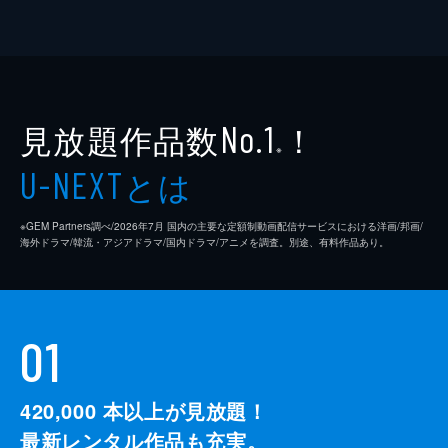
見放題作品数
！
No.1
※
とは
U-NEXT
※GEM Partners調べ/2026年7⽉ 国内の主要な定額制動画配信サービスにおける洋画/邦画/
海外ドラマ/韓流・アジアドラマ/国内ドラマ/アニメを調査。別途、有料作品あり。
01
420,000
本以上が見放題！
最新レンタル作品も充実。