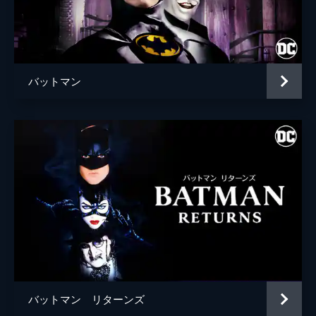
ブライアン・タイリー・ヘンリー
ハンナ・グロス
エイプリル・グレイス
バットマン
監督
トッド・フィリップス
脚本
トッド・フィリップス
スコット・シルヴァー
音楽
ヒルドゥル・グーナドッティル
製作
トッド・フィリップス
ブラッドリー・クーパー
エマ・ティリンジャー・コスコフ
バットマン リターンズ