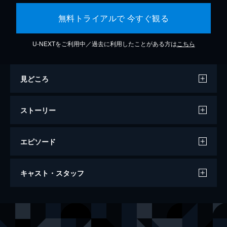
無料トライアルで 今すぐ観る
U-NEXTをご利用中／過去に利用したことがある方は
こちら
見どころ
ストーリー
エピソード
ジョーカー
キャスト・スタッフ
122分
出演
アーサー・フレック
ホアキン・フェニックス
マレー・フランクリン
ロバート・デ・ニーロ