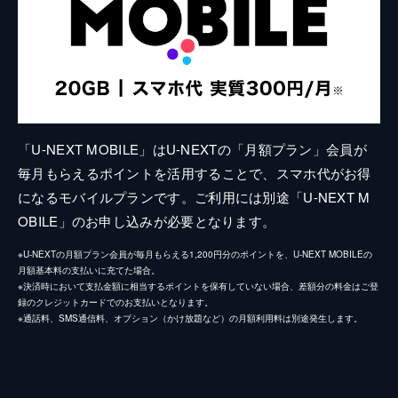
「U-NEXT MOBILE」はU-NEXTの「月額プラン」会員が
毎月もらえるポイントを活用することで、スマホ代がお得
になるモバイルプランです。ご利用には別途「U-NEXT M
OBILE」のお申し込みが必要となります。
※U-NEXTの月額プラン会員が毎月もらえる1,200円分のポイントを、U-NEXT MOBILEの
月額基本料の支払いに充てた場合。
※決済時において支払金額に相当するポイントを保有していない場合、差額分の料金はご登
録のクレジットカードでのお支払いとなります。
※通話料、SMS通信料、オプション（かけ放題など）の月額利用料は別途発生します。