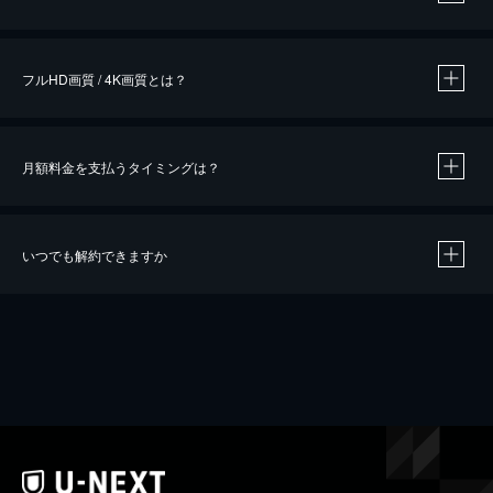
※
作品によって必要なポイントが異なります。
フルHD画質 / 4K画質とは？
月額料金を支払うタイミングは？
※
40％ポイント還元の対象は、クレジットカード決済による作品の購入 / レンタルです。
※
iOSアプリのUコイン決済による作品の購入 / レンタルは、20％のポイント還元です。
※
還元の対象外となる決済方法や商品があります。くわしくは
こちら
をご確認ください。
いつでも解約できますか
こちら