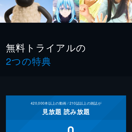
無料トライアルの
2つの特典
420,000
本以上の動画 /
210
誌以上の雑誌が
見放題
読み放題
0