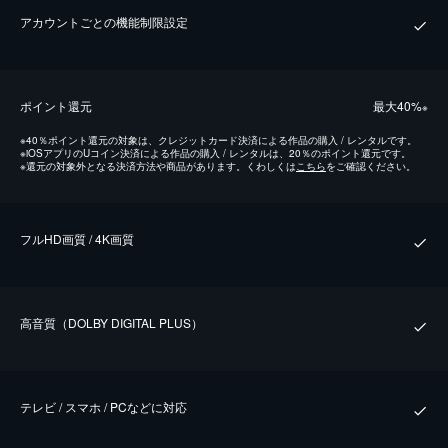
アカウントごとの機能制限設定
ポイント還元
最⼤40%
※
※
40％ポイント還元の対象は、クレジットカード決済による作品の購入 / レンタルです。
※
iOSアプリのUコイン決済による作品の購入 / レンタルは、20％のポイント還元です。
※
還元の対象外となる決済方法や商品があります。くわしくは
こちら
をご確認ください。
フルHD画質 / 4K画質
⾼⾳質（DOLBY DIGITAL PLUS）
テレビ / スマホ / PCなどに対応