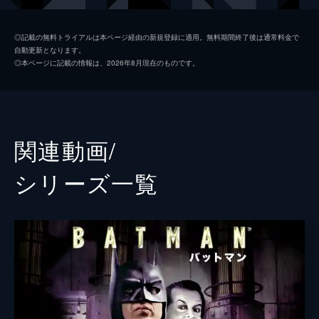
ソフィー・デュモンド
ザジー・ビーツ
◎記載の無料トライアルは本ページ経由の新規登録に適用。無料期間終了後は通常料金で
自動更新となります。
ペニー・フレック
フランセス・コンロイ
◎本ページに記載の情報は、2026年8月現在のものです。
マーク・マロン
ビル・キャンプ
ランドル
グレン・フレシュラー
関連動画/
シェー・ウィガム
シリーズ⼀覧
トーマス・ウェイン
ブレット・カレン
アルフレッド・ペニーワース
ダグラス・ホッジ
ジョシュ・パイス
ゲイリー
リー・ギル
シャロン・ワシントン