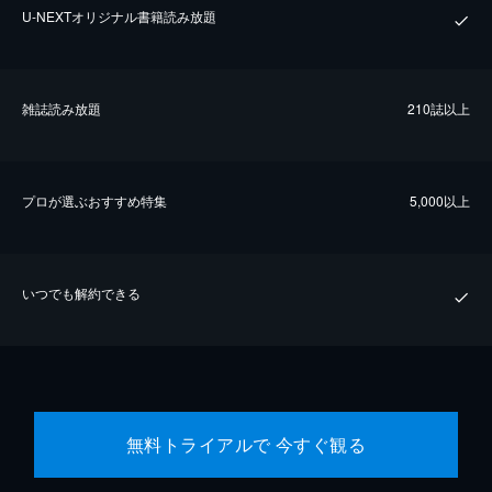
U-NEXTオリジナル書籍読み放題
雑誌読み放題
210誌以上
プロが選ぶおすすめ特集
5,000以上
いつでも解約できる
無料トライアルで 今すぐ観る