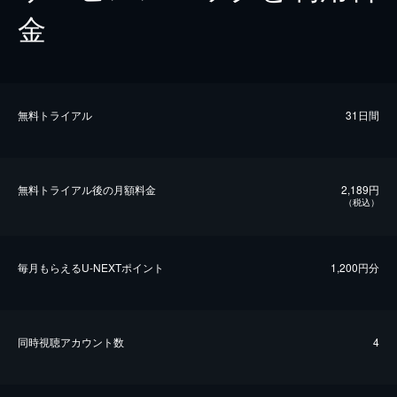
金
無料トライアル
31日間
無料トライアル後の⽉額料金
2,189円
（税込）
毎⽉もらえるU-NEXTポイント
1,200円分
同時視聴アカウント数
4