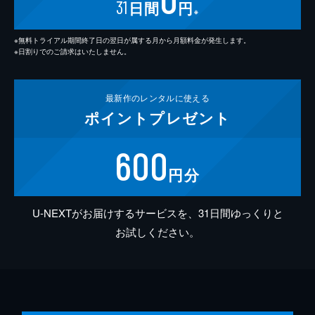
31
日間
円
※
※無料トライアル期間終了日の翌日が属する月から月額料金が発生します。
※日割りでのご請求はいたしません。
最新作の
レンタルに使える
ポイント
プレゼント
600
円分
U-NEXTがお届けするサービスを、31日間ゆっくりと
お試しください。