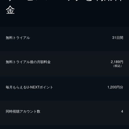
金
無料トライアル
31日間
無料トライアル後の⽉額料金
2,189円
（税込）
毎⽉もらえるU-NEXTポイント
1,200円分
同時視聴アカウント数
4