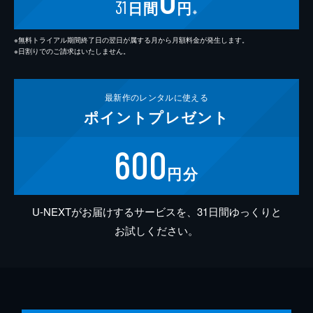
31
日間
円
※
※無料トライアル期間終了日の翌日が属する月から月額料金が発生します。
※日割りでのご請求はいたしません。
最新作の
レンタルに使える
ポイント
プレゼント
600
円分
U-NEXTがお届けするサービスを、31日間ゆっくりと
お試しください。