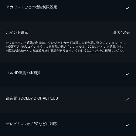
アカウントごとの機能制限設定
ポイント還元
最⼤40%
※
※
40％ポイント還元の対象は、クレジットカード決済による作品の購入 / レンタルです。
※
iOSアプリのUコイン決済による作品の購入 / レンタルは、20％のポイント還元です。
※
還元の対象外となる決済方法や商品があります。くわしくは
こちら
をご確認ください。
フルHD画質 / 4K画質
⾼⾳質（DOLBY DIGITAL PLUS）
テレビ / スマホ / PCなどに対応