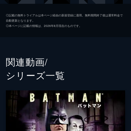
ソフィー・デュモンド
ザジー・ビーツ
◎記載の無料トライアルは本ページ経由の新規登録に適用。無料期間終了後は通常料金で
自動更新となります。
ペニー・フレック
フランセス・コンロイ
◎本ページに記載の情報は、2026年8月現在のものです。
マーク・マロン
ビル・キャンプ
ランドル
グレン・フレシュラー
関連動画/
シェー・ウィガム
シリーズ⼀覧
トーマス・ウェイン
ブレット・カレン
アルフレッド・ペニーワース
ダグラス・ホッジ
ジョシュ・パイス
ゲイリー
リー・ギル
シャロン・ワシントン