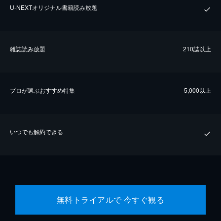
U-NEXTオリジナル書籍読み放題
雑誌読み放題
210誌以上
プロが選ぶおすすめ特集
5,000以上
いつでも解約できる
無料トライアルで 今すぐ観る