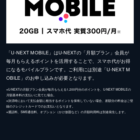
「U-NEXT MOBILE」はU-NEXTの「月額プラン」会員が
毎月もらえるポイントを活用することで、スマホ代がお得
になるモバイルプランです。ご利用には別途「U-NEXT M
OBILE」のお申し込みが必要となります。
※U-NEXTの月額プラン会員が毎月もらえる1,200円分のポイントを、U-NEXT MOBILEの
月額基本料の支払いに充てた場合。
※決済時において支払金額に相当するポイントを保有していない場合、差額分の料金はご登
録のクレジットカードでのお支払いとなります。
※通話料、SMS通信料、オプション（かけ放題など）の月額利用料は別途発生します。