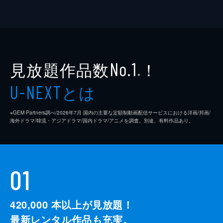
見放題作品数
！
No.1
※
とは
U-NEXT
※GEM Partners調べ/2026年7⽉ 国内の主要な定額制動画配信サービスにおける洋画/邦画/
海外ドラマ/韓流・アジアドラマ/国内ドラマ/アニメを調査。別途、有料作品あり。
01
420,000
本以上が見放題！
最新レンタル作品も充実。