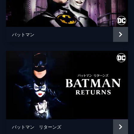
ブライアン・タイリー・ヘンリー
ハンナ・グロス
エイプリル・グレイス
バットマン
監督
トッド・フィリップス
脚本
トッド・フィリップス
スコット・シルヴァー
音楽
ヒルドゥル・グーナドッティル
製作
トッド・フィリップス
ブラッドリー・クーパー
エマ・ティリンジャー・コスコフ
バットマン リターンズ