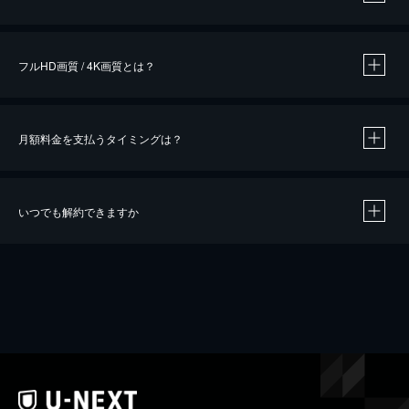
※
作品によって必要なポイントが異なります。
フルHD画質 / 4K画質とは？
月額料金を支払うタイミングは？
※
40％ポイント還元の対象は、クレジットカード決済による作品の購入 / レンタルです。
※
iOSアプリのUコイン決済による作品の購入 / レンタルは、20％のポイント還元です。
※
還元の対象外となる決済方法や商品があります。くわしくは
こちら
をご確認ください。
いつでも解約できますか
こちら