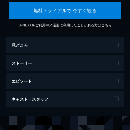
無料トライアルで 今すぐ観る
U-NEXTをご利用中／過去に利用したことがある方は
こちら
見どころ
ストーリー
エピソード
ジョーカー
キャスト・スタッフ
122分
出演
アーサー・フレック
ホアキン・フェニックス
マレー・フランクリン
ロバート・デ・ニーロ