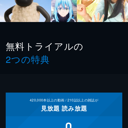
無料トライアルの
2つの特典
420,000
本以上の動画 /
210
誌以上の雑誌が
見放題
読み放題
0