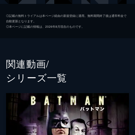
ソフィー・デュモンド
ザジー・ビーツ
◎記載の無料トライアルは本ページ経由の新規登録に適用。無料期間終了後は通常料金で
自動更新となります。
ペニー・フレック
フランセス・コンロイ
◎本ページに記載の情報は、2026年8月現在のものです。
マーク・マロン
ビル・キャンプ
ランドル
グレン・フレシュラー
関連動画/
シェー・ウィガム
シリーズ⼀覧
トーマス・ウェイン
ブレット・カレン
アルフレッド・ペニーワース
ダグラス・ホッジ
ジョシュ・パイス
ゲイリー
リー・ギル
シャロン・ワシントン