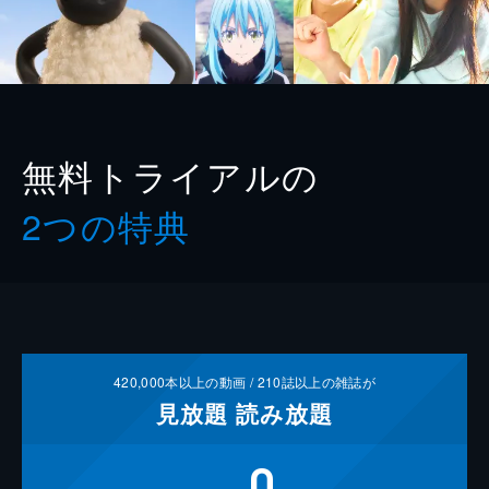
無料トライアルの
2つの特典
420,000
本以上の動画 /
210
誌以上の雑誌が
見放題
読み放題
0