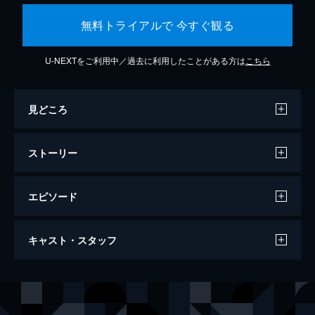
無料トライアルで 今すぐ観る
U-NEXTをご利用中／過去に利用したことがある方は
こちら
見どころ
ストーリー
エピソード
ジョーカー
キャスト・スタッフ
122分
出演
アーサー・フレック
ホアキン・フェニックス
マレー・フランクリン
ロバート・デ・ニーロ