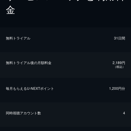
金
無料トライアル
31日間
無料トライアル後の⽉額料金
2,189円
（税込）
毎⽉もらえるU-NEXTポイント
1,200円分
同時視聴アカウント数
4