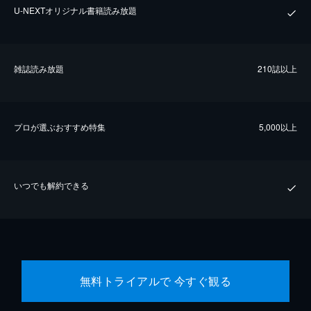
U-NEXTオリジナル書籍読み放題
雑誌読み放題
210誌以上
プロが選ぶおすすめ特集
5,000以上
いつでも解約できる
無料トライアルで 今すぐ観る