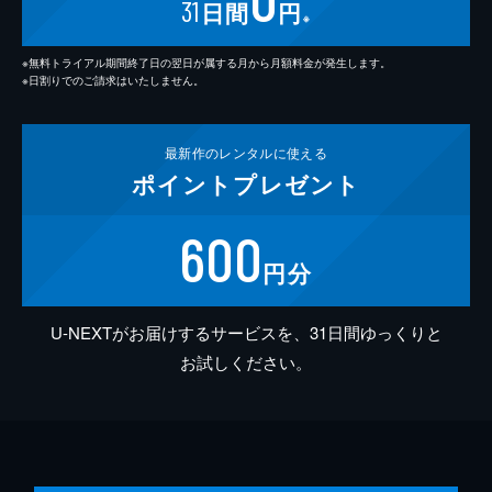
31
日間
円
※
※無料トライアル期間終了日の翌日が属する月から月額料金が発生します。
※日割りでのご請求はいたしません。
最新作の
レンタルに使える
ポイント
プレゼント
600
円分
U-NEXTがお届けするサービスを、31日間ゆっくりと
お試しください。