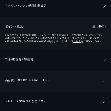
アカウントごとの機能制限設定
ポイント還元
最⼤40%
※
※
40％ポイント還元の対象は、クレジットカード決済による作品の購入 / レンタルです。
※
iOSアプリのUコイン決済による作品の購入 / レンタルは、20％のポイント還元です。
※
還元の対象外となる決済方法や商品があります。くわしくは
こちら
をご確認ください。
フルHD画質 / 4K画質
⾼⾳質（DOLBY DIGITAL PLUS）
テレビ / スマホ / PCなどに対応