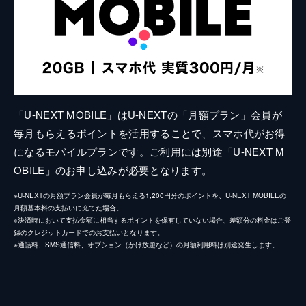
「U-NEXT MOBILE」はU-NEXTの「月額プラン」会員が
毎月もらえるポイントを活用することで、スマホ代がお得
になるモバイルプランです。ご利用には別途「U-NEXT M
OBILE」のお申し込みが必要となります。
※U-NEXTの月額プラン会員が毎月もらえる1,200円分のポイントを、U-NEXT MOBILEの
月額基本料の支払いに充てた場合。
※決済時において支払金額に相当するポイントを保有していない場合、差額分の料金はご登
録のクレジットカードでのお支払いとなります。
※通話料、SMS通信料、オプション（かけ放題など）の月額利用料は別途発生します。