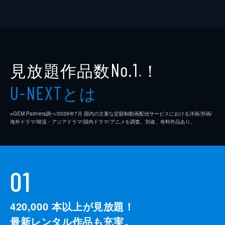
見放題作品数
！
No.1
※
とは
U-NEXT
※GEM Partners調べ/2026年7⽉ 国内の主要な定額制動画配信サービスにおける洋画/邦画/
海外ドラマ/韓流・アジアドラマ/国内ドラマ/アニメを調査。別途、有料作品あり。
01
420,000
本以上が見放題！
最新レンタル作品も充実。