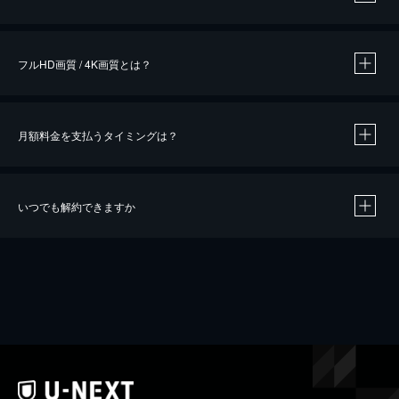
※
作品によって必要なポイントが異なります。
フルHD画質 / 4K画質とは？
月額料金を支払うタイミングは？
※
40％ポイント還元の対象は、クレジットカード決済による作品の購入 / レンタルです。
※
iOSアプリのUコイン決済による作品の購入 / レンタルは、20％のポイント還元です。
※
還元の対象外となる決済方法や商品があります。くわしくは
こちら
をご確認ください。
いつでも解約できますか
こちら