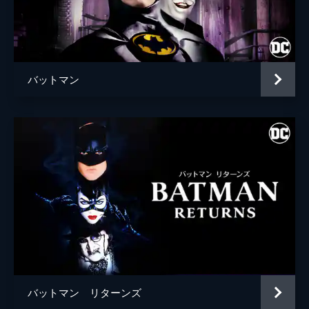
ブライアン・タイリー・ヘンリー
ハンナ・グロス
エイプリル・グレイス
バットマン
監督
トッド・フィリップス
脚本
トッド・フィリップス
スコット・シルヴァー
音楽
ヒルドゥル・グーナドッティル
製作
トッド・フィリップス
ブラッドリー・クーパー
エマ・ティリンジャー・コスコフ
バットマン リターンズ