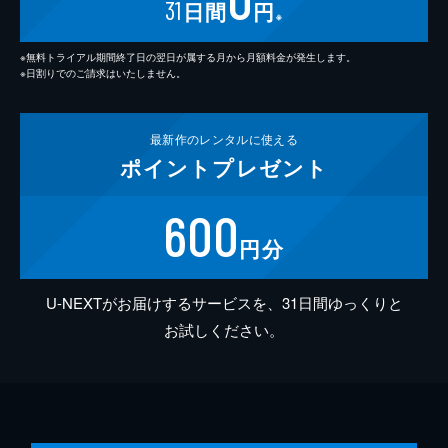
31
日間
円
※
※無料トライアル期間終了日の翌日が属する月から月額料金が発生します。
※日割りでのご請求はいたしません。
最新作の
レンタルに使える
ポイント
プレゼント
600
円分
U-NEXTがお届けするサービスを、31日間ゆっくりと
お試しください。