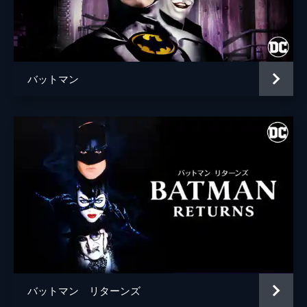
ブライアン・タイリー・ヘンリー
ハンナ・グロス
エイプリル・グレイス
バットマン
監督
トッド・フィリップス
脚本
トッド・フィリップス
スコット・シルヴァー
音楽
ヒルドゥル・グーナドッティル
製作
トッド・フィリップス
ブラッドリー・クーパー
エマ・ティリンジャー・コスコフ
バットマン リターンズ