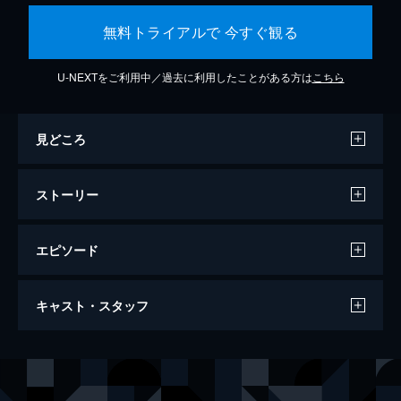
無料トライアルで 今すぐ観る
U-NEXTをご利用中／過去に利用したことがある方は
こちら
見どころ
ストーリー
エピソード
ジョーカー
キャスト・スタッフ
122分
出演
アーサー・フレック
ホアキン・フェニックス
マレー・フランクリン
ロバート・デ・ニーロ