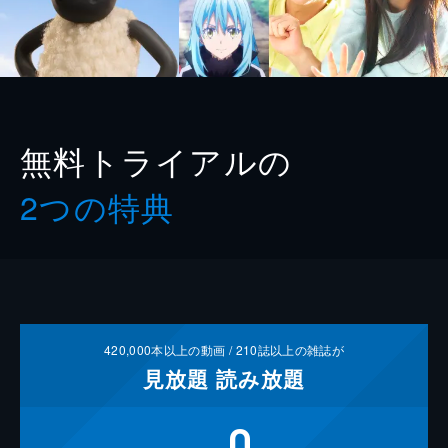
無料トライアルの
2つの特典
420,000
本以上の動画 /
210
誌以上の雑誌が
見放題
読み放題
0