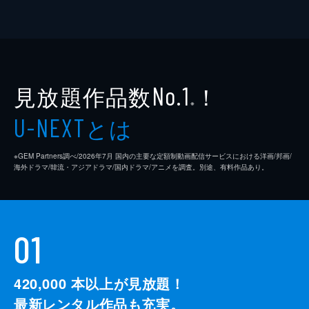
見放題作品数
！
No.1
※
とは
U-NEXT
※GEM Partners調べ/2026年7⽉ 国内の主要な定額制動画配信サービスにおける洋画/邦画/
海外ドラマ/韓流・アジアドラマ/国内ドラマ/アニメを調査。別途、有料作品あり。
01
420,000
本以上が見放題！
最新レンタル作品も充実。