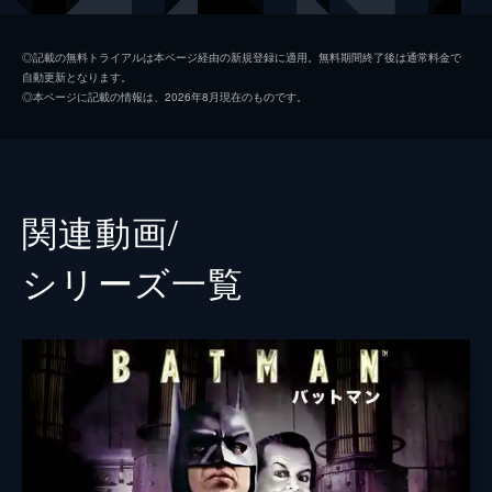
ソフィー・デュモンド
ザジー・ビーツ
◎記載の無料トライアルは本ページ経由の新規登録に適用。無料期間終了後は通常料金で
自動更新となります。
ペニー・フレック
フランセス・コンロイ
◎本ページに記載の情報は、2026年8月現在のものです。
マーク・マロン
ビル・キャンプ
ランドル
グレン・フレシュラー
関連動画/
シェー・ウィガム
シリーズ⼀覧
トーマス・ウェイン
ブレット・カレン
アルフレッド・ペニーワース
ダグラス・ホッジ
ジョシュ・パイス
ゲイリー
リー・ギル
シャロン・ワシントン