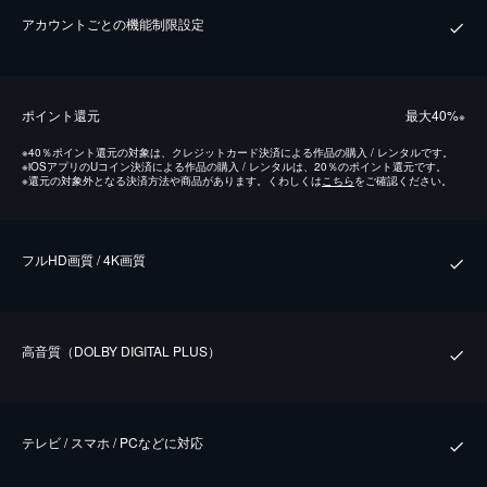
アカウントごとの機能制限設定
ポイント還元
最⼤40%
※
※
40％ポイント還元の対象は、クレジットカード決済による作品の購入 / レンタルです。
※
iOSアプリのUコイン決済による作品の購入 / レンタルは、20％のポイント還元です。
※
還元の対象外となる決済方法や商品があります。くわしくは
こちら
をご確認ください。
フルHD画質 / 4K画質
⾼⾳質（DOLBY DIGITAL PLUS）
テレビ / スマホ / PCなどに対応