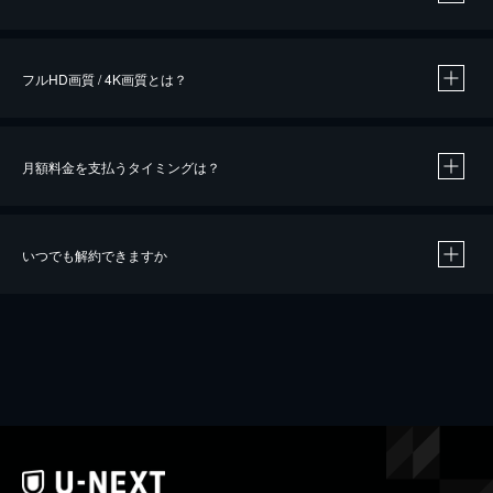
※
作品によって必要なポイントが異なります。
フルHD画質 / 4K画質とは？
月額料金を支払うタイミングは？
※
40％ポイント還元の対象は、クレジットカード決済による作品の購入 / レンタルです。
※
iOSアプリのUコイン決済による作品の購入 / レンタルは、20％のポイント還元です。
※
還元の対象外となる決済方法や商品があります。くわしくは
こちら
をご確認ください。
いつでも解約できますか
こちら