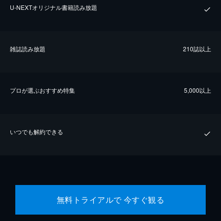
U-NEXTオリジナル書籍読み放題
雑誌読み放題
210誌以上
プロが選ぶおすすめ特集
5,000以上
いつでも解約できる
無料トライアルで 今すぐ観る