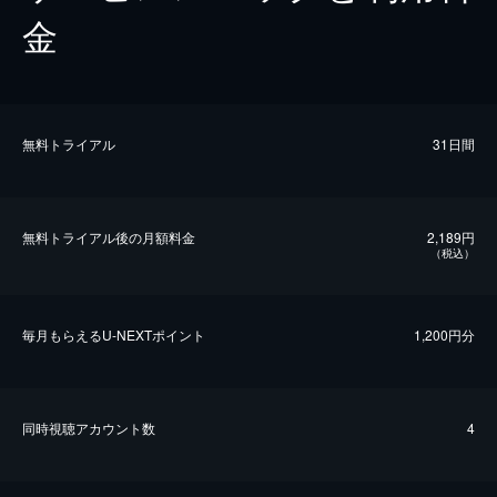
金
無料トライアル
31日間
無料トライアル後の⽉額料金
2,189円
（税込）
毎⽉もらえるU-NEXTポイント
1,200円分
同時視聴アカウント数
4