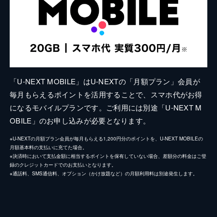
「U-NEXT MOBILE」はU-NEXTの「月額プラン」会員が
毎月もらえるポイントを活用することで、スマホ代がお得
になるモバイルプランです。ご利用には別途「U-NEXT M
OBILE」のお申し込みが必要となります。
※U-NEXTの月額プラン会員が毎月もらえる1,200円分のポイントを、U-NEXT MOBILEの
月額基本料の支払いに充てた場合。
※決済時において支払金額に相当するポイントを保有していない場合、差額分の料金はご登
録のクレジットカードでのお支払いとなります。
※通話料、SMS通信料、オプション（かけ放題など）の月額利用料は別途発生します。