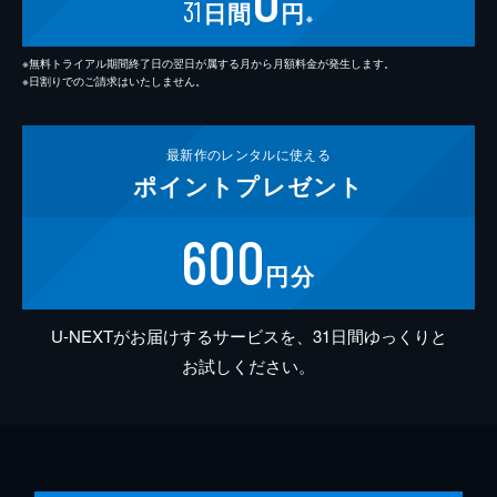
31
日間
円
※
※無料トライアル期間終了日の翌日が属する月から月額料金が発生します。
※日割りでのご請求はいたしません。
最新作の
レンタルに使える
ポイント
プレゼント
600
円分
U-NEXTがお届けするサービスを、31日間ゆっくりと
お試しください。