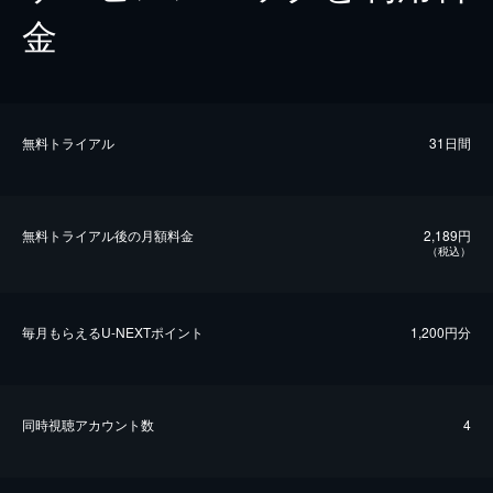
金
無料トライアル
31日間
無料トライアル後の⽉額料金
2,189円
（税込）
毎⽉もらえるU-NEXTポイント
1,200円分
同時視聴アカウント数
4