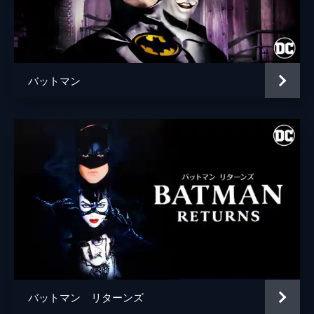
ブライアン・タイリー・ヘンリー
ハンナ・グロス
エイプリル・グレイス
バットマン
監督
トッド・フィリップス
脚本
トッド・フィリップス
スコット・シルヴァー
音楽
ヒルドゥル・グーナドッティル
製作
トッド・フィリップス
ブラッドリー・クーパー
エマ・ティリンジャー・コスコフ
バットマン リターンズ