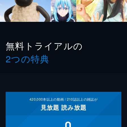
無料トライアルの
2つの特典
420,000
本以上の動画 /
210
誌以上の雑誌が
見放題
読み放題
0