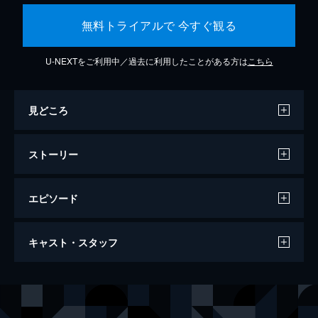
無料トライアルで 今すぐ観る
U-NEXTをご利用中／過去に利用したことがある方は
こちら
見どころ
ストーリー
エピソード
ジョーカー
キャスト・スタッフ
122分
出演
アーサー・フレック
ホアキン・フェニックス
マレー・フランクリン
ロバート・デ・ニーロ