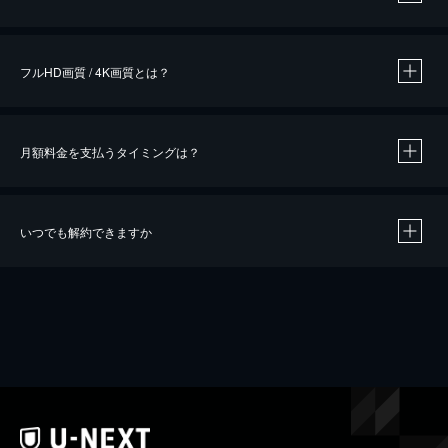
※
作品によって必要なポイントが異なります。
フルHD画質 / 4K画質とは？
月額料金を支払うタイミングは？
※
40％ポイント還元の対象は、クレジットカード決済による作品の購入 / レンタルです。
※
iOSアプリのUコイン決済による作品の購入 / レンタルは、20％のポイント還元です。
※
還元の対象外となる決済方法や商品があります。くわしくは
こちら
をご確認ください。
いつでも解約できますか
こちら