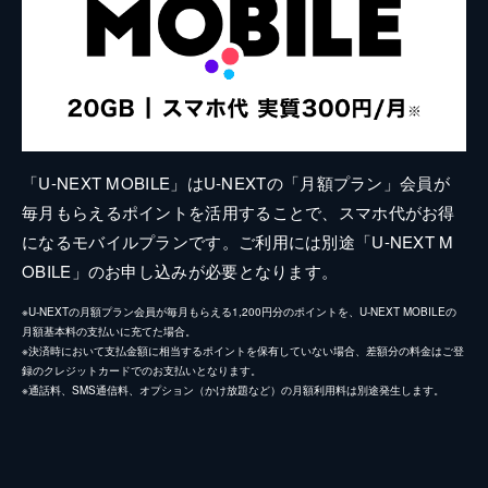
「U-NEXT MOBILE」はU-NEXTの「月額プラン」会員が
毎月もらえるポイントを活用することで、スマホ代がお得
になるモバイルプランです。ご利用には別途「U-NEXT M
OBILE」のお申し込みが必要となります。
※U-NEXTの月額プラン会員が毎月もらえる1,200円分のポイントを、U-NEXT MOBILEの
月額基本料の支払いに充てた場合。
※決済時において支払金額に相当するポイントを保有していない場合、差額分の料金はご登
録のクレジットカードでのお支払いとなります。
※通話料、SMS通信料、オプション（かけ放題など）の月額利用料は別途発生します。