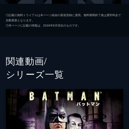
ソフィー・デュモンド
ザジー・ビーツ
◎記載の無料トライアルは本ページ経由の新規登録に適用。無料期間終了後は通常料金で
自動更新となります。
ペニー・フレック
フランセス・コンロイ
◎本ページに記載の情報は、2026年8月現在のものです。
マーク・マロン
ビル・キャンプ
ランドル
グレン・フレシュラー
関連動画/
シェー・ウィガム
シリーズ⼀覧
トーマス・ウェイン
ブレット・カレン
アルフレッド・ペニーワース
ダグラス・ホッジ
ジョシュ・パイス
ゲイリー
リー・ギル
シャロン・ワシントン