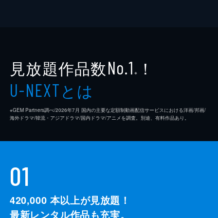
見放題作品数
！
No.1
※
とは
U-NEXT
※GEM Partners調べ/2026年7⽉ 国内の主要な定額制動画配信サービスにおける洋画/邦画/
海外ドラマ/韓流・アジアドラマ/国内ドラマ/アニメを調査。別途、有料作品あり。
01
420,000
本以上が見放題！
最新レンタル作品も充実。