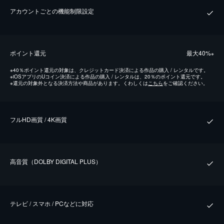
アカウントごとの機能制限設定
ポイント還元
最⼤40%
※
※
40％ポイント還元の対象は、クレジットカード決済による作品の購入 / レンタルです。
※
iOSアプリのUコイン決済による作品の購入 / レンタルは、20％のポイント還元です。
※
還元の対象外となる決済方法や商品があります。くわしくは
こちら
をご確認ください。
フルHD画質 / 4K画質
⾼⾳質（DOLBY DIGITAL PLUS）
テレビ / スマホ / PCなどに対応