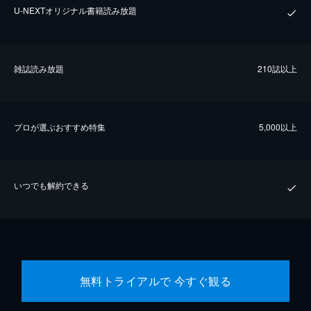
U-NEXTオリジナル書籍読み放題
雑誌読み放題
210誌以上
プロが選ぶおすすめ特集
5,000以上
いつでも解約できる
無料トライアルで 今すぐ観る