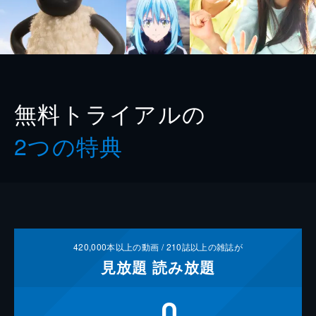
無料トライアルの
2つの特典
420,000
本以上の動画 /
210
誌以上の雑誌が
見放題
読み放題
0