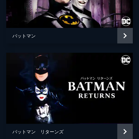
ブライアン・タイリー・ヘンリー
ハンナ・グロス
エイプリル・グレイス
バットマン
監督
トッド・フィリップス
脚本
トッド・フィリップス
スコット・シルヴァー
音楽
ヒルドゥル・グーナドッティル
製作
トッド・フィリップス
ブラッドリー・クーパー
エマ・ティリンジャー・コスコフ
バットマン リターンズ