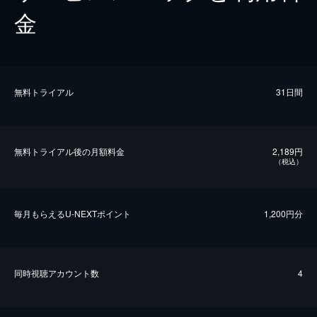
金
無料トライアル
31日間
無料トライアル後の⽉額料金
2,189円
（税込）
毎⽉もらえるU-NEXTポイント
1,200円分
同時視聴アカウント数
4