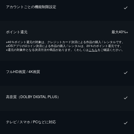
アカウントごとの機能制限設定
ポイント還元
最⼤40%
※
※
40％ポイント還元の対象は、クレジットカード決済による作品の購入 / レンタルです。
※
iOSアプリのUコイン決済による作品の購入 / レンタルは、20％のポイント還元です。
※
還元の対象外となる決済方法や商品があります。くわしくは
こちら
をご確認ください。
フルHD画質 / 4K画質
⾼⾳質（DOLBY DIGITAL PLUS）
テレビ / スマホ / PCなどに対応