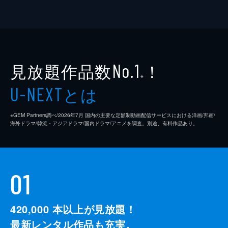
見放題作品数
！
No.1
※
とは
U-NEXT
※GEM Partners調べ/2026年7⽉ 国内の主要な定額制動画配信サービスにおける洋画/邦画/
海外ドラマ/韓流・アジアドラマ/国内ドラマ/アニメを調査。別途、有料作品あり。
01
420,000
本以上が見放題！
最新レンタル作品も充実。