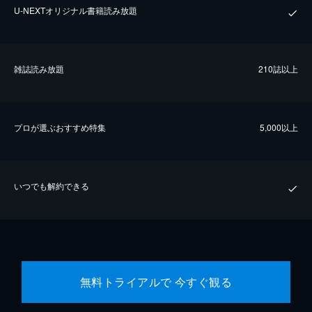
U-NEXTオリジナル書籍読み放題
雑誌読み放題
210誌以上
プロが選ぶおすすめ特集
5,000以上
いつでも解約できる
無料トライアルで 今すぐ観る