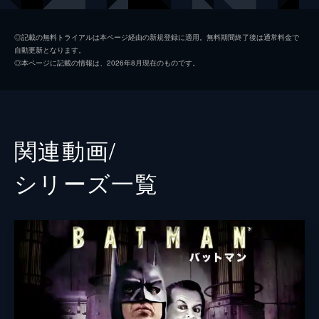
ソフィー・デュモンド
ザジー・ビーツ
◎記載の無料トライアルは本ページ経由の新規登録に適用。無料期間終了後は通常料金で
自動更新となります。
ペニー・フレック
フランセス・コンロイ
◎本ページに記載の情報は、2026年8月現在のものです。
マーク・マロン
ビル・キャンプ
ランドル
グレン・フレシュラー
関連動画/
シェー・ウィガム
シリーズ⼀覧
トーマス・ウェイン
ブレット・カレン
アルフレッド・ペニーワース
ダグラス・ホッジ
ジョシュ・パイス
ゲイリー
リー・ギル
シャロン・ワシントン