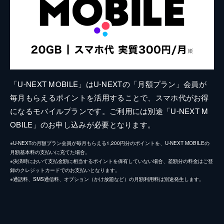
「U-NEXT MOBILE」はU-NEXTの「月額プラン」会員が
毎月もらえるポイントを活用することで、スマホ代がお得
になるモバイルプランです。ご利用には別途「U-NEXT M
OBILE」のお申し込みが必要となります。
※U-NEXTの月額プラン会員が毎月もらえる1,200円分のポイントを、U-NEXT MOBILEの
月額基本料の支払いに充てた場合。
※決済時において支払金額に相当するポイントを保有していない場合、差額分の料金はご登
録のクレジットカードでのお支払いとなります。
※通話料、SMS通信料、オプション（かけ放題など）の月額利用料は別途発生します。