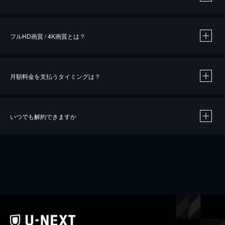
※
作品によって必要なポイントが異なります。
フルHD画質 / 4K画質とは？
月額料金を支払うタイミングは？
※
40％ポイント還元の対象は、クレジットカード決済による作品の購入 / レンタルです。
※
iOSアプリのUコイン決済による作品の購入 / レンタルは、20％のポイント還元です。
※
還元の対象外となる決済方法や商品があります。くわしくは
こちら
をご確認ください。
いつでも解約できますか
こちら