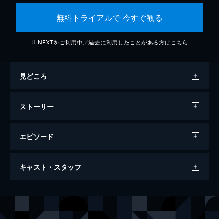
無料トライアルで 今すぐ観る
U-NEXTをご利用中／過去に利用したことがある方は
こちら
見どころ
ストーリー
エピソード
ジョーカー
キャスト・スタッフ
122分
出演
アーサー・フレック
ホアキン・フェニックス
マレー・フランクリン
ロバート・デ・ニーロ