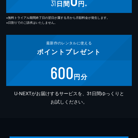
31
日間
円
※
※無料トライアル期間終了日の翌日が属する月から月額料金が発生します。
※日割りでのご請求はいたしません。
最新作の
レンタルに使える
ポイント
プレゼント
600
円分
U-NEXTがお届けするサービスを、31日間ゆっくりと
お試しください。