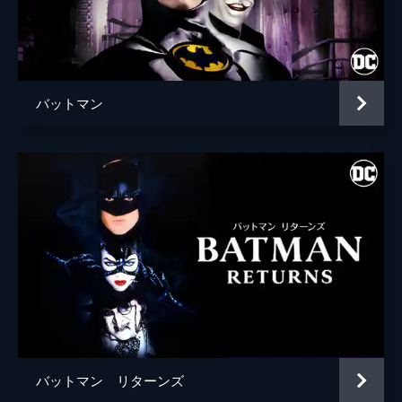
ブライアン・タイリー・ヘンリー
ハンナ・グロス
エイプリル・グレイス
バットマン
監督
トッド・フィリップス
脚本
トッド・フィリップス
スコット・シルヴァー
音楽
ヒルドゥル・グーナドッティル
製作
トッド・フィリップス
ブラッドリー・クーパー
エマ・ティリンジャー・コスコフ
バットマン リターンズ