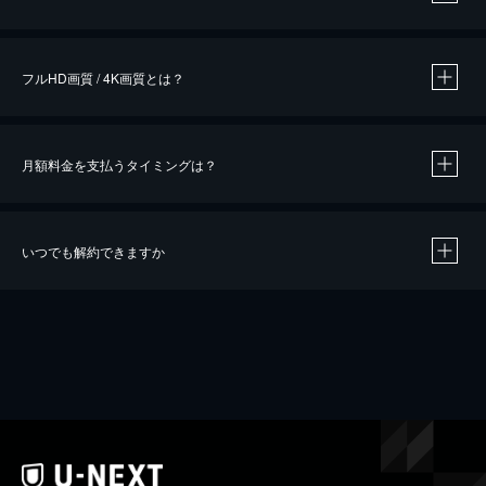
※
作品によって必要なポイントが異なります。
フルHD画質 / 4K画質とは？
月額料金を支払うタイミングは？
※
40％ポイント還元の対象は、クレジットカード決済による作品の購入 / レンタルです。
※
iOSアプリのUコイン決済による作品の購入 / レンタルは、20％のポイント還元です。
※
還元の対象外となる決済方法や商品があります。くわしくは
こちら
をご確認ください。
いつでも解約できますか
こちら