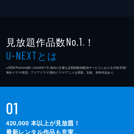
見放題作品数
！
No.1
※
とは
U-NEXT
※GEM Partners調べ/2026年7⽉ 国内の主要な定額制動画配信サービスにおける洋画/邦画/
海外ドラマ/韓流・アジアドラマ/国内ドラマ/アニメを調査。別途、有料作品あり。
01
420,000
本以上が見放題！
最新レンタル作品も充実。