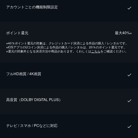
アカウントごとの機能制限設定
ポイント還元
最⼤40%
※
※
40％ポイント還元の対象は、クレジットカード決済による作品の購入 / レンタルです。
※
iOSアプリのUコイン決済による作品の購入 / レンタルは、20％のポイント還元です。
※
還元の対象外となる決済方法や商品があります。くわしくは
こちら
をご確認ください。
フルHD画質 / 4K画質
⾼⾳質（DOLBY DIGITAL PLUS）
テレビ / スマホ / PCなどに対応