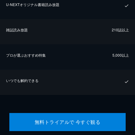
U-NEXTオリジナル書籍読み放題
雑誌読み放題
210誌以上
プロが選ぶおすすめ特集
5,000以上
いつでも解約できる
無料トライアルで 今すぐ観る