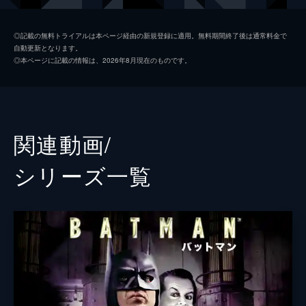
ソフィー・デュモンド
ザジー・ビーツ
◎記載の無料トライアルは本ページ経由の新規登録に適用。無料期間終了後は通常料金で
自動更新となります。
ペニー・フレック
フランセス・コンロイ
◎本ページに記載の情報は、2026年8月現在のものです。
マーク・マロン
ビル・キャンプ
ランドル
グレン・フレシュラー
関連動画/
シェー・ウィガム
シリーズ⼀覧
トーマス・ウェイン
ブレット・カレン
アルフレッド・ペニーワース
ダグラス・ホッジ
ジョシュ・パイス
ゲイリー
リー・ギル
シャロン・ワシントン