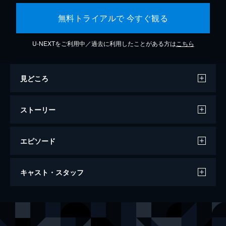
無料トライアルで 今すぐ観る
U-NEXTをご利用中／過去に利用したことがある方は
こちら
見どころ
ストーリー
エピソード
ジョーカー
キャスト・スタッフ
122分
出演
アーサー・フレック
ホアキン・フェニックス
マレー・フランクリン
ロバート・デ・ニーロ