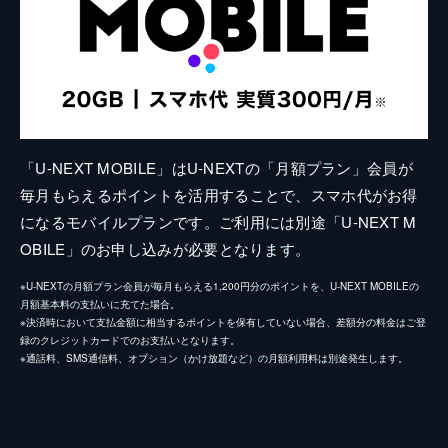
「U-NEXT MOBILE」はU-NEXTの「月額プラン」会員が
毎月もらえるポイントを活用することで、スマホ代がお得
になるモバイルプランです。ご利用には別途「U-NEXT M
OBILE」のお申し込みが必要となります。
※U-NEXTの月額プラン会員が毎月もらえる1,200円分のポイントを、U-NEXT MOBILEの
月額基本料の支払いに充てた場合。
※決済時において支払金額に相当するポイントを保有していない場合、差額分の料金はご登
録のクレジットカードでのお支払いとなります。
※通話料、SMS通信料、オプション（かけ放題など）の月額利用料は別途発生します。