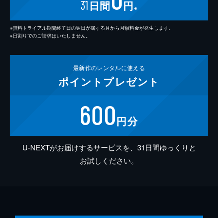
31
日間
円
※
※無料トライアル期間終了日の翌日が属する月から月額料金が発生します。
※日割りでのご請求はいたしません。
最新作の
レンタルに使える
ポイント
プレゼント
600
円分
U-NEXTがお届けするサービスを、31日間ゆっくりと
お試しください。