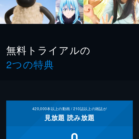
無料トライアルの
2つの特典
420,000
本以上の動画 /
210
誌以上の雑誌が
見放題
読み放題
0