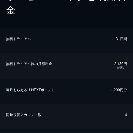
金
無料トライアル
31日間
無料トライアル後の⽉額料金
2,189円
（税込）
毎⽉もらえるU-NEXTポイント
1,200円分
同時視聴アカウント数
4