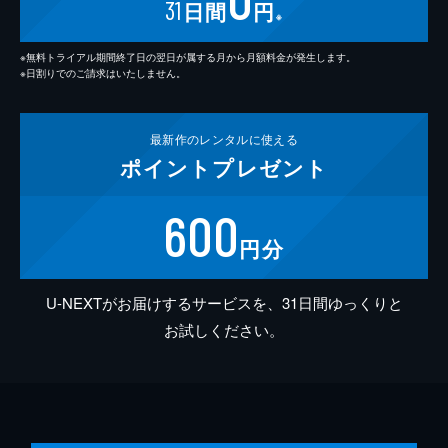
31
日間
円
※
※無料トライアル期間終了日の翌日が属する月から月額料金が発生します。
※日割りでのご請求はいたしません。
最新作の
レンタルに使える
ポイント
プレゼント
600
円分
U-NEXTがお届けするサービスを、31日間ゆっくりと
お試しください。