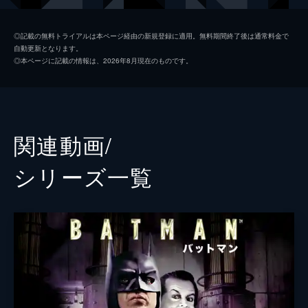
ソフィー・デュモンド
ザジー・ビーツ
◎記載の無料トライアルは本ページ経由の新規登録に適用。無料期間終了後は通常料金で
自動更新となります。
ペニー・フレック
フランセス・コンロイ
◎本ページに記載の情報は、2026年8月現在のものです。
マーク・マロン
ビル・キャンプ
ランドル
グレン・フレシュラー
関連動画/
シェー・ウィガム
シリーズ⼀覧
トーマス・ウェイン
ブレット・カレン
アルフレッド・ペニーワース
ダグラス・ホッジ
ジョシュ・パイス
ゲイリー
リー・ギル
シャロン・ワシントン