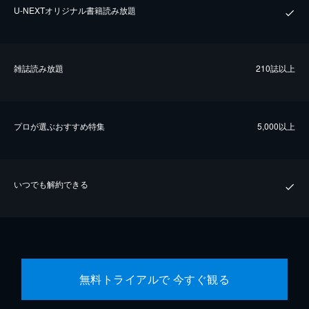
U-NEXTオリジナル書籍読み放題
雑誌読み放題
210誌以上
プロが選ぶおすすめ特集
5,000以上
いつでも解約できる
無料トライアルで 今すぐ観る