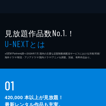
見放題作品数
！
No.1
※
とは
U-NEXT
※GEM Partners調べ/2026年7⽉ 国内の主要な定額制動画配信サービスにおける洋画/邦画/
海外ドラマ/韓流・アジアドラマ/国内ドラマ/アニメを調査。別途、有料作品あり。
01
420,000
本以上が見放題！
最新レンタル作品も充実。