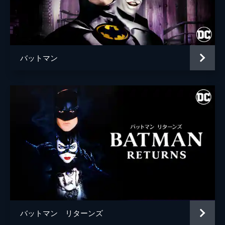
ブライアン・タイリー・ヘンリー
ハンナ・グロス
エイプリル・グレイス
バットマン
監督
トッド・フィリップス
脚本
トッド・フィリップス
スコット・シルヴァー
音楽
ヒルドゥル・グーナドッティル
製作
トッド・フィリップス
ブラッドリー・クーパー
エマ・ティリンジャー・コスコフ
バットマン リターンズ