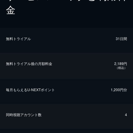
金
無料トライアル
31日間
無料トライアル後の⽉額料金
2,189円
（税込）
毎⽉もらえるU-NEXTポイント
1,200円分
同時視聴アカウント数
4