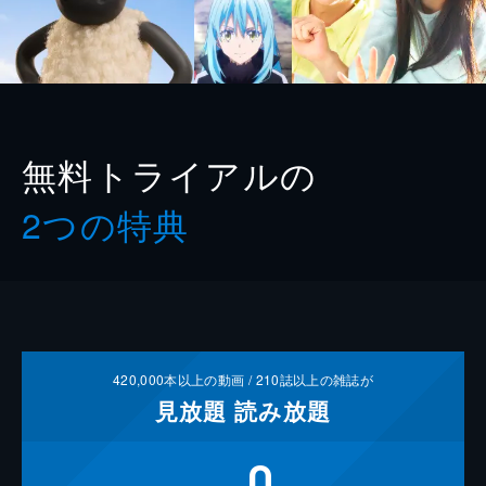
無料トライアルの
2つの特典
420,000
本以上の動画 /
210
誌以上の雑誌が
見放題
読み放題
0