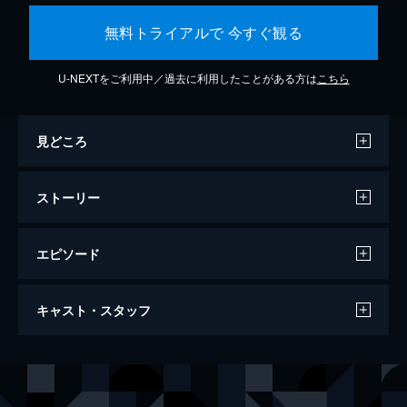
無料トライアルで 今すぐ観る
U-NEXTをご利用中／過去に利用したことがある方は
こちら
見どころ
ストーリー
エピソード
ジョーカー
キャスト・スタッフ
122分
出演
アーサー・フレック
ホアキン・フェニックス
マレー・フランクリン
ロバート・デ・ニーロ