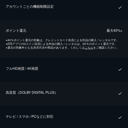
アカウントごとの機能制限設定
ポイント還元
最⼤40%
※
※
40％ポイント還元の対象は、クレジットカード決済による作品の購入 / レンタルです。
※
iOSアプリのUコイン決済による作品の購入 / レンタルは、20％のポイント還元です。
※
還元の対象外となる決済方法や商品があります。くわしくは
こちら
をご確認ください。
フルHD画質 / 4K画質
⾼⾳質（DOLBY DIGITAL PLUS）
テレビ / スマホ / PCなどに対応