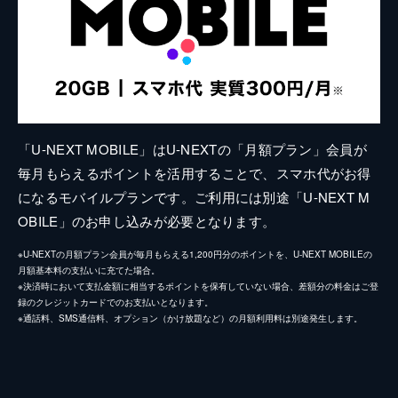
「U-NEXT MOBILE」はU-NEXTの「月額プラン」会員が
毎月もらえるポイントを活用することで、スマホ代がお得
になるモバイルプランです。ご利用には別途「U-NEXT M
OBILE」のお申し込みが必要となります。
※U-NEXTの月額プラン会員が毎月もらえる1,200円分のポイントを、U-NEXT MOBILEの
月額基本料の支払いに充てた場合。
※決済時において支払金額に相当するポイントを保有していない場合、差額分の料金はご登
録のクレジットカードでのお支払いとなります。
※通話料、SMS通信料、オプション（かけ放題など）の月額利用料は別途発生します。