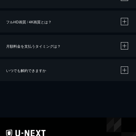
※
作品によって必要なポイントが異なります。
フルHD画質 / 4K画質とは？
月額料金を支払うタイミングは？
※
40％ポイント還元の対象は、クレジットカード決済による作品の購入 / レンタルです。
※
iOSアプリのUコイン決済による作品の購入 / レンタルは、20％のポイント還元です。
※
還元の対象外となる決済方法や商品があります。くわしくは
こちら
をご確認ください。
いつでも解約できますか
こちら