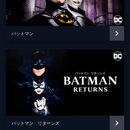
ブライアン・タイリー・ヘンリー
ハンナ・グロス
エイプリル・グレイス
バットマン
監督
トッド・フィリップス
脚本
トッド・フィリップス
スコット・シルヴァー
音楽
ヒルドゥル・グーナドッティル
製作
トッド・フィリップス
ブラッドリー・クーパー
エマ・ティリンジャー・コスコフ
バットマン リターンズ