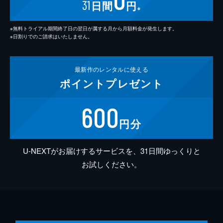
31
日間
円
※
※無料トライアル期間終了日の翌日が属する月から月額料金が発生します。
※日割りでのご請求はいたしません。
最新作の
レンタルに使える
ポイント
プレゼント
600
円分
U-NEXTがお届けするサービスを、31日間ゆっくりと
お試しください。