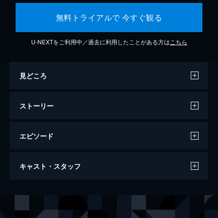
無料トライアルで 今すぐ観る
U-NEXTをご利用中／過去に利用したことがある方は
こちら
見どころ
ストーリー
エピソード
ジョーカー
キャスト・スタッフ
122分
出演
アーサー・フレック
ホアキン・フェニックス
マレー・フランクリン
ロバート・デ・ニーロ