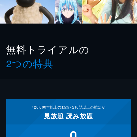
無料トライアルの
2つの特典
420,000
本以上の動画 /
210
誌以上の雑誌が
見放題
読み放題
0