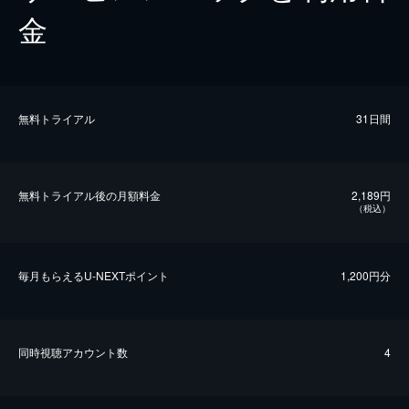
金
無料トライアル
31日間
無料トライアル後の⽉額料金
2,189円
（税込）
毎⽉もらえるU-NEXTポイント
1,200円分
同時視聴アカウント数
4