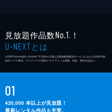
見放題作品数
！
No.1
※
とは
U-NEXT
※GEM Partners調べ/2026年7⽉ 国内の主要な定額制動画配信サービスにおける洋画/邦画/
海外ドラマ/韓流・アジアドラマ/国内ドラマ/アニメを調査。別途、有料作品あり。
01
420,000
本以上が見放題！
最新レンタル作品も充実。