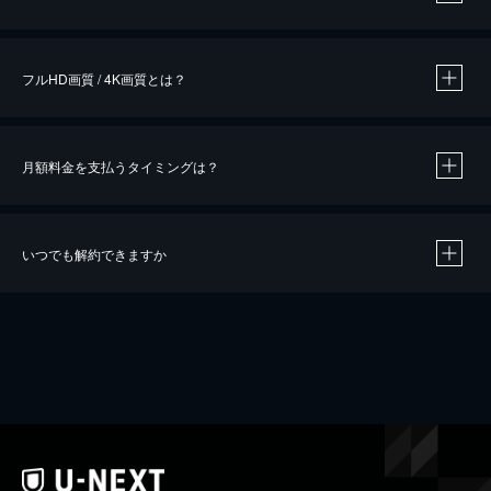
※
作品によって必要なポイントが異なります。
フルHD画質 / 4K画質とは？
月額料金を支払うタイミングは？
※
40％ポイント還元の対象は、クレジットカード決済による作品の購入 / レンタルです。
※
iOSアプリのUコイン決済による作品の購入 / レンタルは、20％のポイント還元です。
※
還元の対象外となる決済方法や商品があります。くわしくは
こちら
をご確認ください。
いつでも解約できますか
こちら