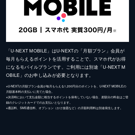
「U-NEXT MOBILE」はU-NEXTの「月額プラン」会員が
毎月もらえるポイントを活用することで、スマホ代がお得
になるモバイルプランです。ご利用には別途「U-NEXT M
OBILE」のお申し込みが必要となります。
※U-NEXTの月額プラン会員が毎月もらえる1,200円分のポイントを、U-NEXT MOBILEの
月額基本料の支払いに充てた場合。
※決済時において支払金額に相当するポイントを保有していない場合、差額分の料金はご登
録のクレジットカードでのお支払いとなります。
※通話料、SMS通信料、オプション（かけ放題など）の月額利用料は別途発生します。