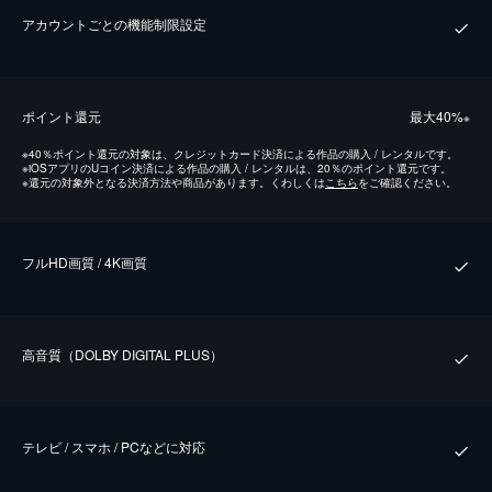
アカウントごとの機能制限設定
ポイント還元
最⼤40%
※
※
40％ポイント還元の対象は、クレジットカード決済による作品の購入 / レンタルです。
※
iOSアプリのUコイン決済による作品の購入 / レンタルは、20％のポイント還元です。
※
還元の対象外となる決済方法や商品があります。くわしくは
こちら
をご確認ください。
フルHD画質 / 4K画質
⾼⾳質（DOLBY DIGITAL PLUS）
テレビ / スマホ / PCなどに対応