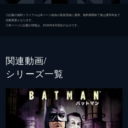
ソフィー・デュモンド
ザジー・ビーツ
◎記載の無料トライアルは本ページ経由の新規登録に適用。無料期間終了後は通常料金で
自動更新となります。
ペニー・フレック
フランセス・コンロイ
◎本ページに記載の情報は、2026年8月現在のものです。
マーク・マロン
ビル・キャンプ
ランドル
グレン・フレシュラー
関連動画/
シェー・ウィガム
シリーズ⼀覧
トーマス・ウェイン
ブレット・カレン
アルフレッド・ペニーワース
ダグラス・ホッジ
ジョシュ・パイス
ゲイリー
リー・ギル
シャロン・ワシントン