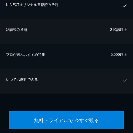
U-NEXTオリジナル書籍読み放題
雑誌読み放題
210誌以上
プロが選ぶおすすめ特集
5,000以上
いつでも解約できる
無料トライアルで 今すぐ観る