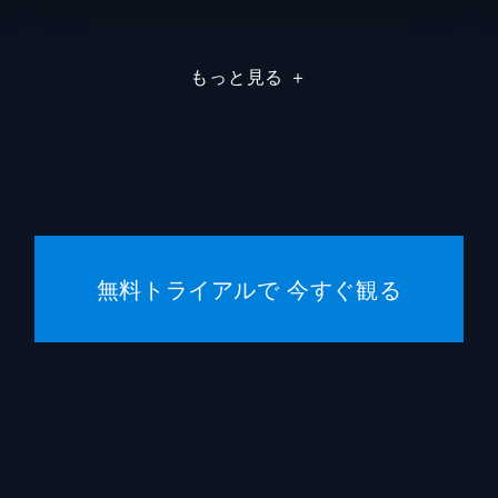
エイプ
もっと見る
＋
トッド
トッド
スコッ
ヒルド
無料トライアルで 今すぐ観る
トッド
ブラッ
エマ・