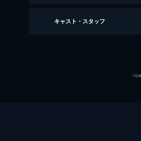
キャスト・スタッフ
ジョーカー
122分
出演
◎記