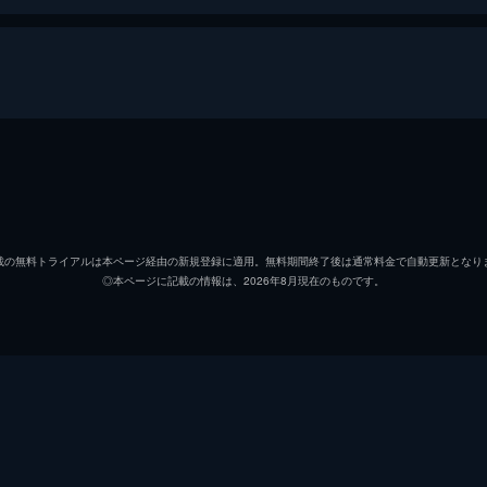
アーサー・フレック
ホアキ
マレー・フランクリン
ロバー
載の無料トライアルは本ページ経由の新規登録に適用。無料期間終了後は通常料金で自動更新となり
◎本ページに記載の情報は、2026年8月現在のものです。
ソフィー・デュモンド
ザジー
ペニー・フレック
フラン
マーク
ビル・