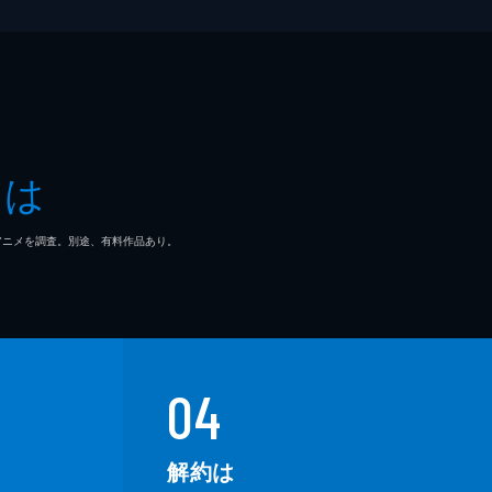
とは
マ/アニメを調査。別途、有料作品あり。
04
解約は