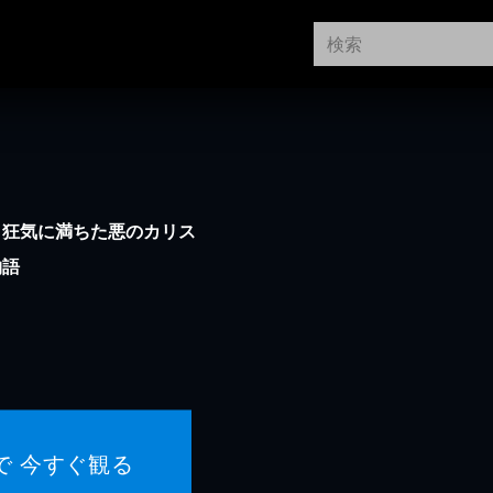
。狂気に満ちた悪のカリス
物語
で 今すぐ観る