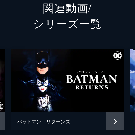
関連動画/
ランドル
グレン
シリーズ⼀覧
シェー
トーマス・ウェイン
ブレッ
アルフレッド・ペニーワース
ダグラ
ジョシ
ゲイリー
リー・
シャロ
ブライ
バットマン リターンズ
ハンナ