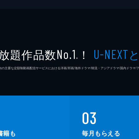
放題作品数
！
No.1
U-NEXT
※
26年7⽉ 国内の主要な定額制動画配信サービスにおける洋画/邦画/海外ドラマ/韓流・アジアドラマ/国内ドラ
03
書籍も
毎月もらえる