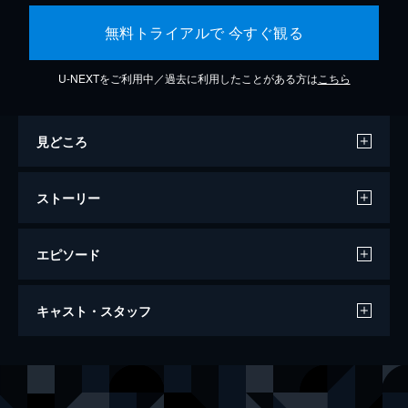
無料トライアルで 今すぐ観る
U-NEXTをご利用中／過去に利用したことがある方は
こちら
見どころ
ストーリー
エピソード
ジョーカー
キャスト・スタッフ
122分
出演
アーサー・フレック
ホアキン・フェニックス
マレー・フランクリン
ロバート・デ・ニーロ