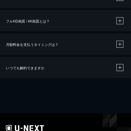
※
作品によって必要なポイントが異なります。
フルHD画質 / 4K画質とは？
月額料金を支払うタイミングは？
※
40％ポイント還元の対象は、クレジットカード決済による作品の購入 / レンタルです。
※
iOSアプリのUコイン決済による作品の購入 / レンタルは、20％のポイント還元です。
※
還元の対象外となる決済方法や商品があります。くわしくは
こちら
をご確認ください。
いつでも解約できますか
こちら