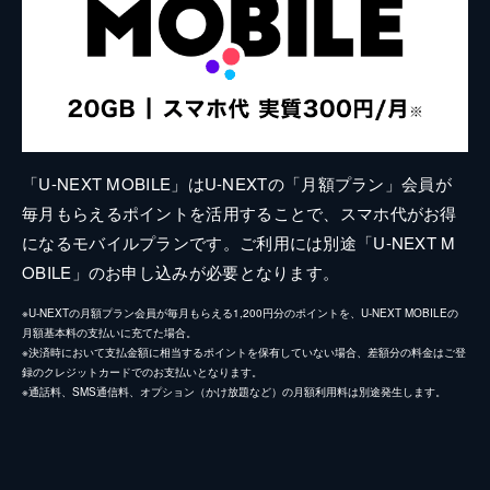
「U-NEXT MOBILE」はU-NEXTの「月額プラン」会員が
毎月もらえるポイントを活用することで、スマホ代がお得
になるモバイルプランです。ご利用には別途「U-NEXT M
OBILE」のお申し込みが必要となります。
※U-NEXTの月額プラン会員が毎月もらえる1,200円分のポイントを、U-NEXT MOBILEの
月額基本料の支払いに充てた場合。
※決済時において支払金額に相当するポイントを保有していない場合、差額分の料金はご登
録のクレジットカードでのお支払いとなります。
※通話料、SMS通信料、オプション（かけ放題など）の月額利用料は別途発生します。