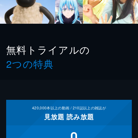
無料トライアルの
2つの特典
420,000
本以上の動画 /
210
誌以上の雑誌が
見放題
読み放題
0