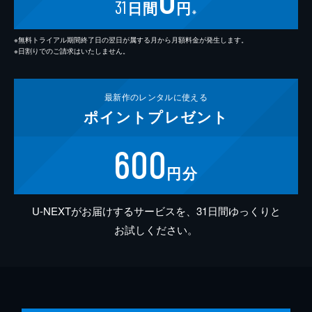
31
日間
円
※
※無料トライアル期間終了日の翌日が属する月から月額料金が発生します。
※日割りでのご請求はいたしません。
最新作の
レンタルに使える
ポイント
プレゼント
600
円分
U-NEXTがお届けするサービスを、31日間ゆっくりと
お試しください。