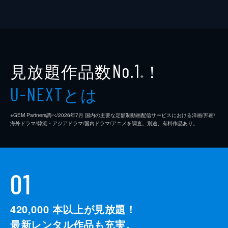
見放題作品数
！
No.1
※
とは
U-NEXT
※GEM Partners調べ/2026年7⽉ 国内の主要な定額制動画配信サービスにおける洋画/邦画/
海外ドラマ/韓流・アジアドラマ/国内ドラマ/アニメを調査。別途、有料作品あり。
01
420,000
本以上が見放題！
最新レンタル作品も充実。