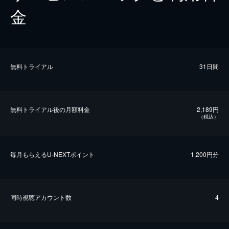
金
無料トライアル
31日間
無料トライアル後の⽉額料金
2,189円
（税込）
毎⽉もらえるU-NEXTポイント
1,200円分
同時視聴アカウント数
4