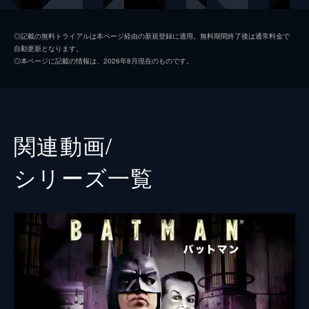
ソフィー・デュモンド
ザジー・ビーツ
◎記載の無料トライアルは本ページ経由の新規登録に適用。無料期間終了後は通常料金で
自動更新となります。
ペニー・フレック
フランセス・コンロイ
◎本ページに記載の情報は、2026年8月現在のものです。
マーク・マロン
ビル・キャンプ
ランドル
グレン・フレシュラー
関連動画/
シェー・ウィガム
シリーズ⼀覧
トーマス・ウェイン
ブレット・カレン
アルフレッド・ペニーワース
ダグラス・ホッジ
ジョシュ・パイス
ゲイリー
リー・ギル
シャロン・ワシントン