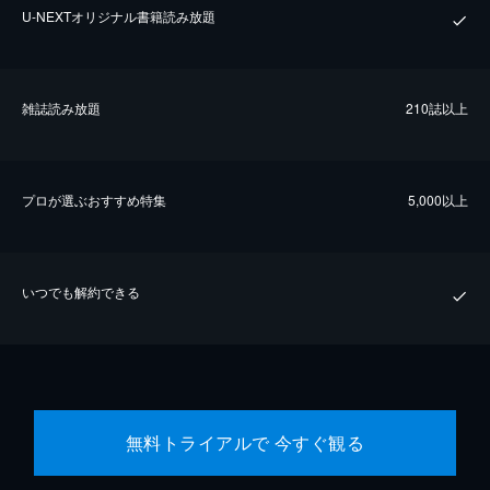
U-NEXTオリジナル書籍読み放題
雑誌読み放題
210誌以上
プロが選ぶおすすめ特集
5,000以上
いつでも解約できる
無料トライアルで 今すぐ観る