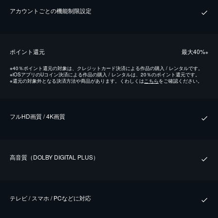
アカウントごとの機能制限設定
ポイント還元
最⼤40%
※
※
40％ポイント還元の対象は、クレジットカード決済による作品の購入 / レンタルです。
※
iOSアプリのUコイン決済による作品の購入 / レンタルは、20％のポイント還元です。
※
還元の対象外となる決済方法や商品があります。くわしくは
こちら
をご確認ください。
フルHD画質 / 4K画質
⾼⾳質（DOLBY DIGITAL PLUS）
テレビ / スマホ / PCなどに対応