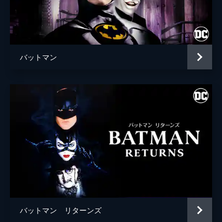
ブライアン・タイリー・ヘンリー
ハンナ・グロス
エイプリル・グレイス
バットマン
監督
トッド・フィリップス
脚本
トッド・フィリップス
スコット・シルヴァー
音楽
ヒルドゥル・グーナドッティル
製作
トッド・フィリップス
ブラッドリー・クーパー
エマ・ティリンジャー・コスコフ
バットマン リターンズ