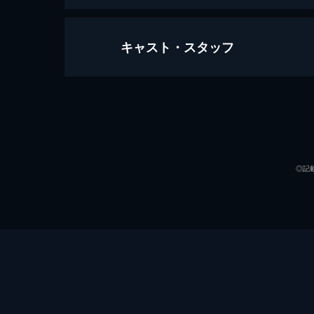
キャスト・スタッフ
ジョーカー
122分
出演
◎記