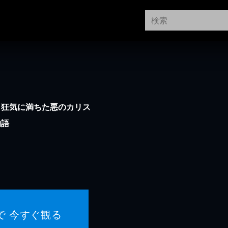
。狂気に満ちた悪のカリス
物語
で 今すぐ観る