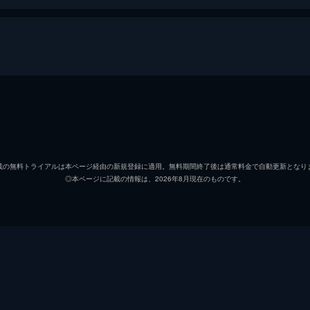
アーサー・フレック
ホアキ
マレー・フランクリン
ロバー
載の無料トライアルは本ページ経由の新規登録に適用。無料期間終了後は通常料金で自動更新となり
◎本ページに記載の情報は、2026年8月現在のものです。
ソフィー・デュモンド
ザジー
ペニー・フレック
フラン
マーク
ビル・