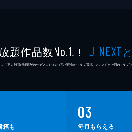
放題作品数
！
No.1
U-NEXT
※
26年7⽉ 国内の主要な定額制動画配信サービスにおける洋画/邦画/海外ドラマ/韓流・アジアドラマ/国内ドラ
03
書籍も
毎月もらえる