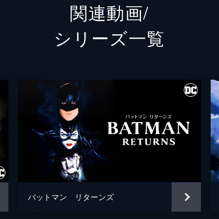
関連動画/
ランドル
グレン
シリーズ⼀覧
シェー
トーマス・ウェイン
ブレッ
アルフレッド・ペニーワース
ダグラ
ジョシ
ゲイリー
リー・
シャロ
ブライ
バットマン リターンズ
ハンナ