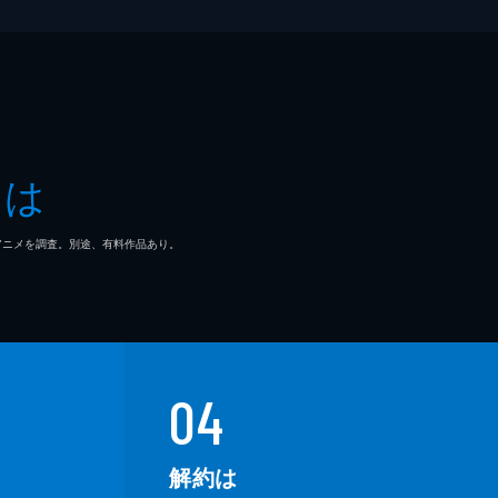
とは
マ/アニメを調査。別途、有料作品あり。
04
解約は