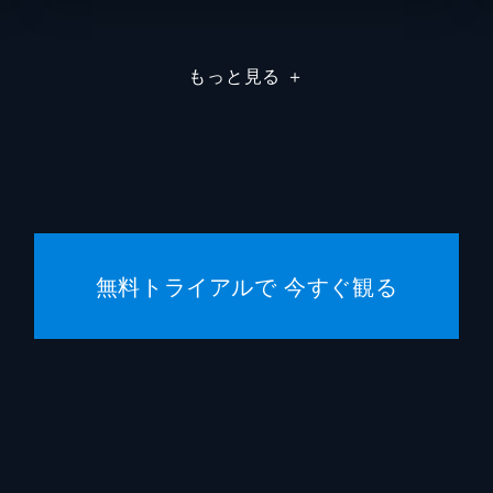
エイプ
もっと見る
＋
トッド
トッド
スコッ
ヒルド
無料トライアルで 今すぐ観る
トッド
ブラッ
エマ・