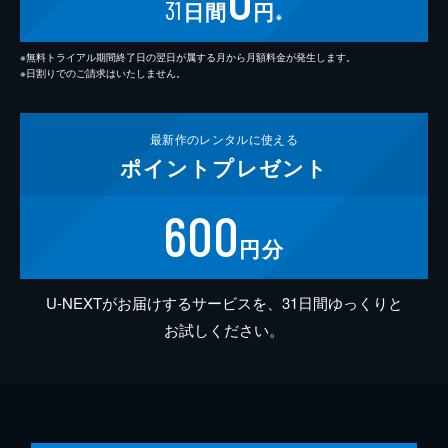
31
日間
円
※
※無料トライアル期間終了日の翌日が属する月から月額料金が発生します。
※日割りでのご請求はいたしません。
最新作の
レンタルに使える
ポイント
プレゼント
600
円分
U-NEXTがお届けするサービスを、31日間ゆっくりと
お試しください。