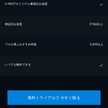
U-NEXTオリジナル書籍読み放題
雑誌読み放題
210誌以上
プロが選ぶおすすめ特集
5,000以上
いつでも解約できる
無料トライアルで 今すぐ観る