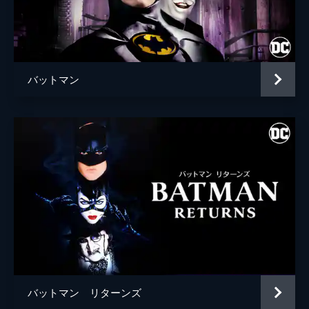
ブライアン・タイリー・ヘンリー
ハンナ・グロス
エイプリル・グレイス
バットマン
監督
トッド・フィリップス
脚本
トッド・フィリップス
スコット・シルヴァー
音楽
ヒルドゥル・グーナドッティル
製作
トッド・フィリップス
ブラッドリー・クーパー
エマ・ティリンジャー・コスコフ
バットマン リターンズ