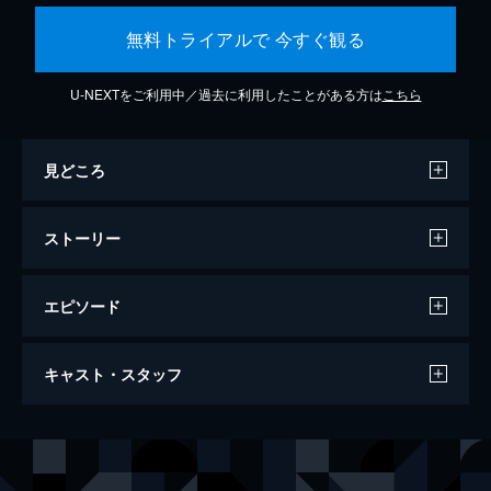
無料トライアルで 今すぐ観る
U-NEXTをご利用中／過去に利用したことがある方は
こちら
見どころ
ストーリー
エピソード
ジョーカー
キャスト・スタッフ
122分
出演
アーサー・フレック
ホアキン・フェニックス
マレー・フランクリン
ロバート・デ・ニーロ