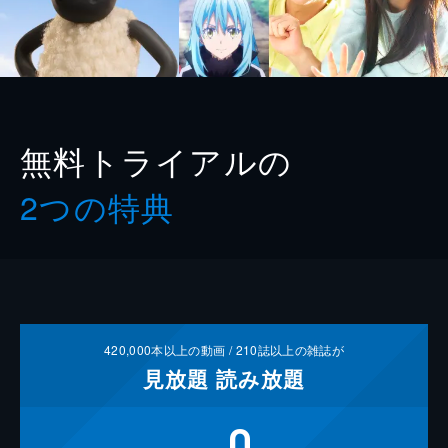
無料トライアルの
2つの特典
420,000
本以上の動画 /
210
誌以上の雑誌が
見放題
読み放題
0