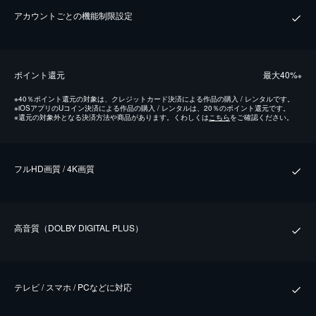
アカウントごとの機能制限設定
ポイント還元
最⼤40%
※
※
40％ポイント還元の対象は、クレジットカード決済による作品の購入 / レンタルです。
※
iOSアプリのUコイン決済による作品の購入 / レンタルは、20％のポイント還元です。
※
還元の対象外となる決済方法や商品があります。くわしくは
こちら
をご確認ください。
フルHD画質 / 4K画質
⾼⾳質（DOLBY DIGITAL PLUS）
テレビ / スマホ / PCなどに対応