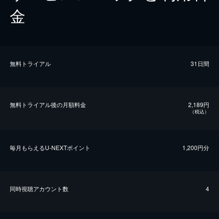
金
無料トライアル
31日間
無料トライアル後の⽉額料金
2,189円
（税込）
毎⽉もらえるU-NEXTポイント
1,200円分
同時視聴アカウント数
4