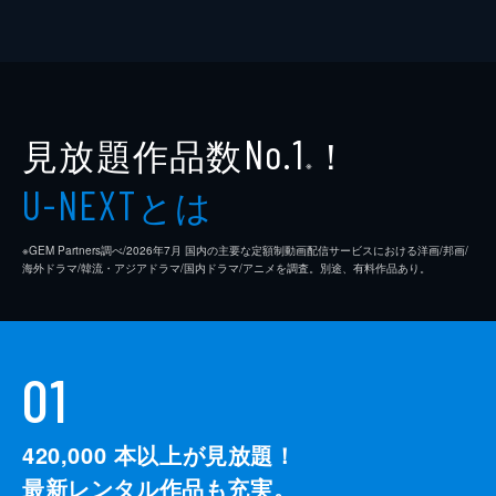
見放題作品数
！
No.1
※
とは
U-NEXT
※GEM Partners調べ/2026年7⽉ 国内の主要な定額制動画配信サービスにおける洋画/邦画/
海外ドラマ/韓流・アジアドラマ/国内ドラマ/アニメを調査。別途、有料作品あり。
01
420,000
本以上が見放題！
最新レンタル作品も充実。