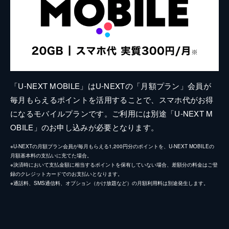
「U-NEXT MOBILE」はU-NEXTの「月額プラン」会員が
毎月もらえるポイントを活用することで、スマホ代がお得
になるモバイルプランです。ご利用には別途「U-NEXT M
OBILE」のお申し込みが必要となります。
※U-NEXTの月額プラン会員が毎月もらえる1,200円分のポイントを、U-NEXT MOBILEの
月額基本料の支払いに充てた場合。
※決済時において支払金額に相当するポイントを保有していない場合、差額分の料金はご登
録のクレジットカードでのお支払いとなります。
※通話料、SMS通信料、オプション（かけ放題など）の月額利用料は別途発生します。