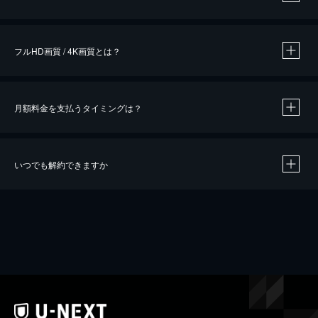
※
作品によって必要なポイントが異なります。
フルHD画質 / 4K画質とは？
月額料金を支払うタイミングは？
※
40％ポイント還元の対象は、クレジットカード決済による作品の購入 / レンタルです。
※
iOSアプリのUコイン決済による作品の購入 / レンタルは、20％のポイント還元です。
※
還元の対象外となる決済方法や商品があります。くわしくは
こちら
をご確認ください。
いつでも解約できますか
こちら