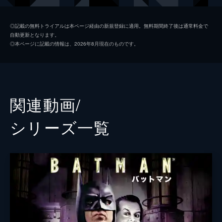
ソフィー・デュモンド
ザジー・ビーツ
◎記載の無料トライアルは本ページ経由の新規登録に適用。無料期間終了後は通常料金で
自動更新となります。
ペニー・フレック
フランセス・コンロイ
◎本ページに記載の情報は、2026年8月現在のものです。
マーク・マロン
ビル・キャンプ
ランドル
グレン・フレシュラー
関連動画/
シェー・ウィガム
シリーズ⼀覧
トーマス・ウェイン
ブレット・カレン
アルフレッド・ペニーワース
ダグラス・ホッジ
ジョシュ・パイス
ゲイリー
リー・ギル
シャロン・ワシントン