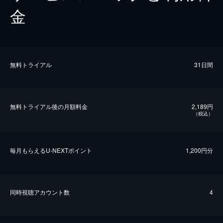
金
無料トライアル
31日間
無料トライアル後の⽉額料金
2,189円
（税込）
毎⽉もらえるU-NEXTポイント
1,200円分
同時視聴アカウント数
4