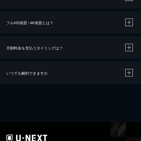
※
作品によって必要なポイントが異なります。
フルHD画質 / 4K画質とは？
月額料金を支払うタイミングは？
※
40％ポイント還元の対象は、クレジットカード決済による作品の購入 / レンタルです。
※
iOSアプリのUコイン決済による作品の購入 / レンタルは、20％のポイント還元です。
※
還元の対象外となる決済方法や商品があります。くわしくは
こちら
をご確認ください。
いつでも解約できますか
こちら