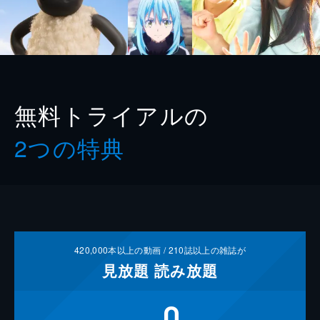
無料トライアルの
2つの特典
420,000
本以上の動画 /
210
誌以上の雑誌が
見放題
読み放題
0