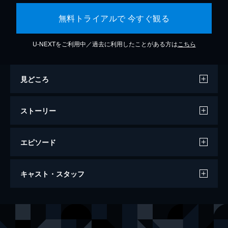
無料トライアルで 今すぐ観る
U-NEXTをご利用中／過去に利用したことがある方は
こちら
見どころ
ストーリー
エピソード
ジョーカー
キャスト・スタッフ
122分
出演
アーサー・フレック
ホアキン・フェニックス
マレー・フランクリン
ロバート・デ・ニーロ