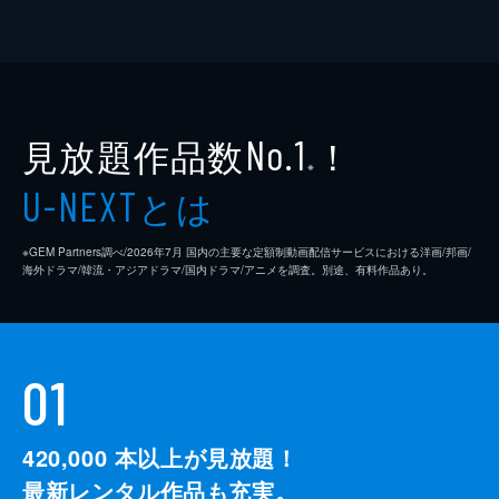
見放題作品数
！
No.1
※
とは
U-NEXT
※GEM Partners調べ/2026年7⽉ 国内の主要な定額制動画配信サービスにおける洋画/邦画/
海外ドラマ/韓流・アジアドラマ/国内ドラマ/アニメを調査。別途、有料作品あり。
01
420,000
本以上が見放題！
最新レンタル作品も充実。