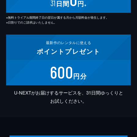
31
日間
円
※
※無料トライアル期間終了日の翌日が属する月から月額料金が発生します。
※日割りでのご請求はいたしません。
最新作の
レンタルに使える
ポイント
プレゼント
600
円分
U-NEXTがお届けするサービスを、31日間ゆっくりと
お試しください。