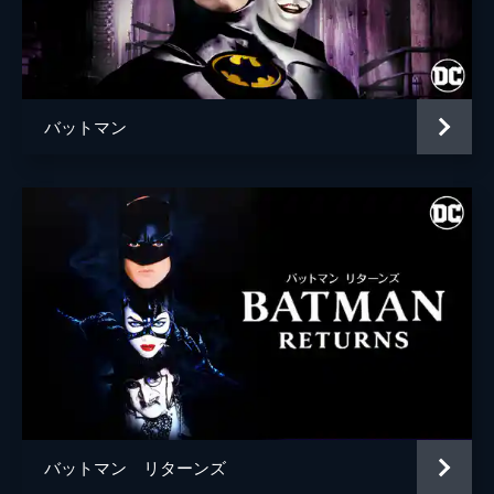
ブライアン・タイリー・ヘンリー
ハンナ・グロス
エイプリル・グレイス
バットマン
監督
トッド・フィリップス
脚本
トッド・フィリップス
スコット・シルヴァー
音楽
ヒルドゥル・グーナドッティル
製作
トッド・フィリップス
ブラッドリー・クーパー
エマ・ティリンジャー・コスコフ
バットマン リターンズ