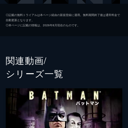
ソフィー・デュモンド
ザジー・ビーツ
◎記載の無料トライアルは本ページ経由の新規登録に適用。無料期間終了後は通常料金で
自動更新となります。
ペニー・フレック
フランセス・コンロイ
◎本ページに記載の情報は、2026年8月現在のものです。
マーク・マロン
ビル・キャンプ
ランドル
グレン・フレシュラー
関連動画/
シェー・ウィガム
シリーズ⼀覧
トーマス・ウェイン
ブレット・カレン
アルフレッド・ペニーワース
ダグラス・ホッジ
ジョシュ・パイス
ゲイリー
リー・ギル
シャロン・ワシントン