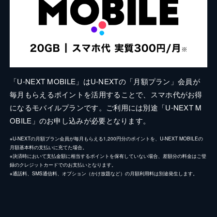
「U-NEXT MOBILE」はU-NEXTの「月額プラン」会員が
毎月もらえるポイントを活用することで、スマホ代がお得
になるモバイルプランです。ご利用には別途「U-NEXT M
OBILE」のお申し込みが必要となります。
※U-NEXTの月額プラン会員が毎月もらえる1,200円分のポイントを、U-NEXT MOBILEの
月額基本料の支払いに充てた場合。
※決済時において支払金額に相当するポイントを保有していない場合、差額分の料金はご登
録のクレジットカードでのお支払いとなります。
※通話料、SMS通信料、オプション（かけ放題など）の月額利用料は別途発生します。