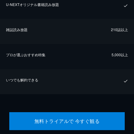
U-NEXTオリジナル書籍読み放題
雑誌読み放題
210誌以上
プロが選ぶおすすめ特集
5,000以上
いつでも解約できる
無料トライアルで 今すぐ観る