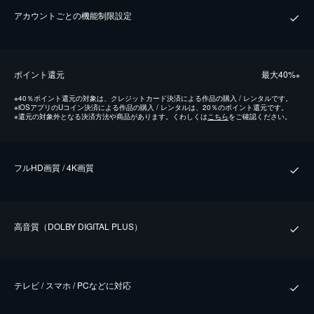
アカウントごとの機能制限設定
ポイント還元
最⼤40%
※
※
40％ポイント還元の対象は、クレジットカード決済による作品の購入 / レンタルです。
※
iOSアプリのUコイン決済による作品の購入 / レンタルは、20％のポイント還元です。
※
還元の対象外となる決済方法や商品があります。くわしくは
こちら
をご確認ください。
フルHD画質 / 4K画質
⾼⾳質（DOLBY DIGITAL PLUS）
テレビ / スマホ / PCなどに対応