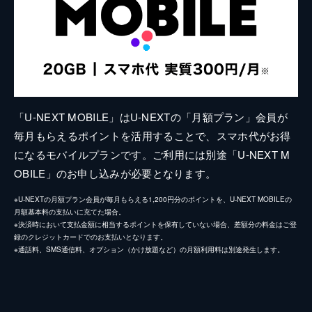
「U-NEXT MOBILE」はU-NEXTの「月額プラン」会員が
毎月もらえるポイントを活用することで、スマホ代がお得
になるモバイルプランです。ご利用には別途「U-NEXT M
OBILE」のお申し込みが必要となります。
※U-NEXTの月額プラン会員が毎月もらえる1,200円分のポイントを、U-NEXT MOBILEの
月額基本料の支払いに充てた場合。
※決済時において支払金額に相当するポイントを保有していない場合、差額分の料金はご登
録のクレジットカードでのお支払いとなります。
※通話料、SMS通信料、オプション（かけ放題など）の月額利用料は別途発生します。