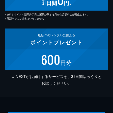
31
日間
円
※
※無料トライアル期間終了日の翌日が属する月から月額料金が発生します。
※日割りでのご請求はいたしません。
最新作の
レンタルに使える
ポイント
プレゼント
600
円分
U-NEXTがお届けするサービスを、31日間ゆっくりと
お試しください。