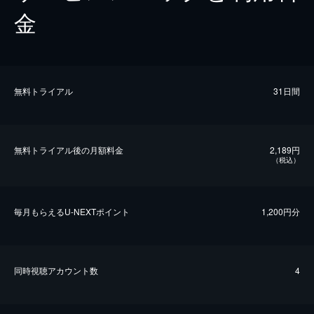
金
無料トライアル
31日間
無料トライアル後の⽉額料金
2,189円
（税込）
毎⽉もらえるU-NEXTポイント
1,200円分
同時視聴アカウント数
4