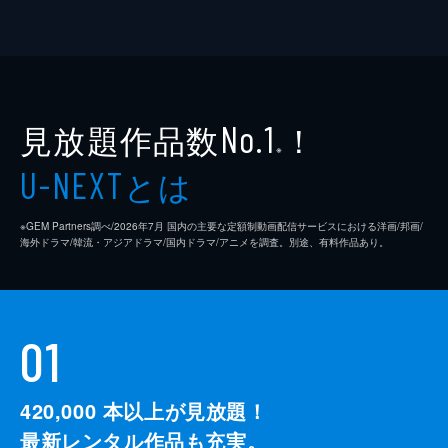
見放題作品数
！
No.1
※
とは
U-NEXT
※GEM Partners調べ/2026年7⽉ 国内の主要な定額制動画配信サービスにおける洋画/邦画/
海外ドラマ/韓流・アジアドラマ/国内ドラマ/アニメを調査。別途、有料作品あり。
01
420,000
本以上が見放題！
最新レンタル作品も充実。