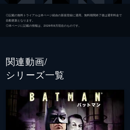
ソフィー・デュモンド
ザジー・ビーツ
◎記載の無料トライアルは本ページ経由の新規登録に適用。無料期間終了後は通常料金で
自動更新となります。
ペニー・フレック
フランセス・コンロイ
◎本ページに記載の情報は、2026年8月現在のものです。
マーク・マロン
ビル・キャンプ
ランドル
グレン・フレシュラー
関連動画/
シェー・ウィガム
シリーズ⼀覧
トーマス・ウェイン
ブレット・カレン
アルフレッド・ペニーワース
ダグラス・ホッジ
ジョシュ・パイス
ゲイリー
リー・ギル
シャロン・ワシントン