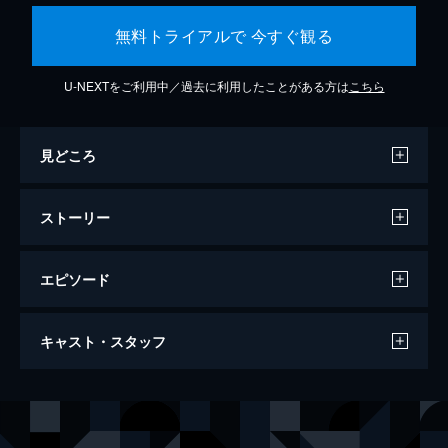
無料トライアルで 今すぐ観る
U-NEXTをご利用中／過去に利用したことがある方は
こちら
見どころ
ストーリー
エピソード
ジョーカー
キャスト・スタッフ
122分
出演
アーサー・フレック
ホアキン・フェニックス
マレー・フランクリン
ロバート・デ・ニーロ