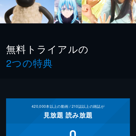
無料トライアルの
2つの特典
420,000
本以上の動画 /
210
誌以上の雑誌が
見放題
読み放題
0