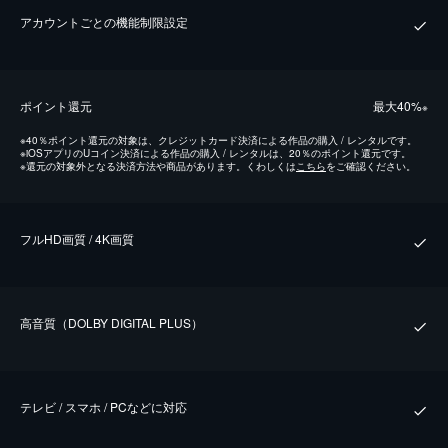
アカウントごとの機能制限設定
ポイント還元
最⼤40%
※
※
40％ポイント還元の対象は、クレジットカード決済による作品の購入 / レンタルです。
※
iOSアプリのUコイン決済による作品の購入 / レンタルは、20％のポイント還元です。
※
還元の対象外となる決済方法や商品があります。くわしくは
こちら
をご確認ください。
フルHD画質 / 4K画質
⾼⾳質（DOLBY DIGITAL PLUS）
テレビ / スマホ / PCなどに対応