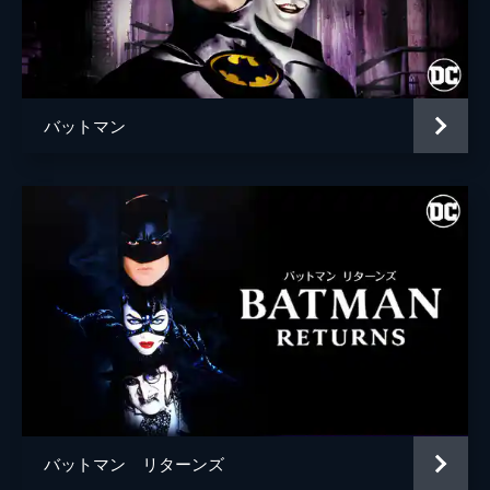
ブライアン・タイリー・ヘンリー
ハンナ・グロス
エイプリル・グレイス
バットマン
監督
トッド・フィリップス
脚本
トッド・フィリップス
スコット・シルヴァー
音楽
ヒルドゥル・グーナドッティル
製作
トッド・フィリップス
ブラッドリー・クーパー
エマ・ティリンジャー・コスコフ
バットマン リターンズ