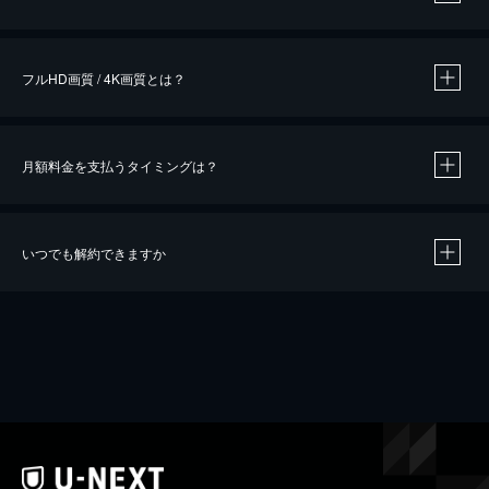
※
作品によって必要なポイントが異なります。
フルHD画質 / 4K画質とは？
月額料金を支払うタイミングは？
※
40％ポイント還元の対象は、クレジットカード決済による作品の購入 / レンタルです。
※
iOSアプリのUコイン決済による作品の購入 / レンタルは、20％のポイント還元です。
※
還元の対象外となる決済方法や商品があります。くわしくは
こちら
をご確認ください。
いつでも解約できますか
こちら