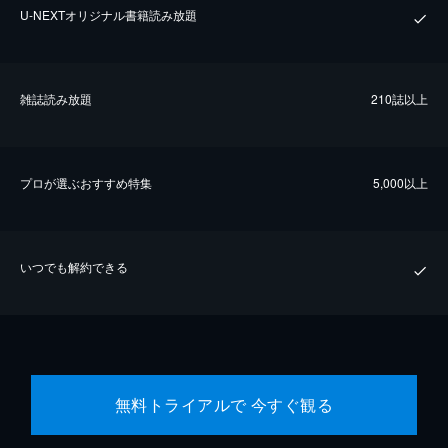
U-NEXTオリジナル書籍読み放題
雑誌読み放題
210誌以上
プロが選ぶおすすめ特集
5,000以上
いつでも解約できる
無料トライアルで 今すぐ観る