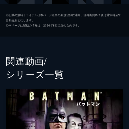
ソフィー・デュモンド
ザジー・ビーツ
◎記載の無料トライアルは本ページ経由の新規登録に適用。無料期間終了後は通常料金で
自動更新となります。
ペニー・フレック
フランセス・コンロイ
◎本ページに記載の情報は、2026年8月現在のものです。
マーク・マロン
ビル・キャンプ
ランドル
グレン・フレシュラー
関連動画/
シェー・ウィガム
シリーズ⼀覧
トーマス・ウェイン
ブレット・カレン
アルフレッド・ペニーワース
ダグラス・ホッジ
ジョシュ・パイス
ゲイリー
リー・ギル
シャロン・ワシントン