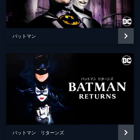
ブライアン・タイリー・ヘンリー
ハンナ・グロス
エイプリル・グレイス
バットマン
監督
トッド・フィリップス
脚本
トッド・フィリップス
スコット・シルヴァー
音楽
ヒルドゥル・グーナドッティル
製作
トッド・フィリップス
ブラッドリー・クーパー
エマ・ティリンジャー・コスコフ
バットマン リターンズ