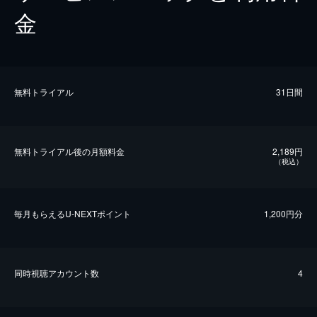
金
無料トライアル
31日間
無料トライアル後の⽉額料金
2,189円
（税込）
毎⽉もらえるU-NEXTポイント
1,200円分
同時視聴アカウント数
4