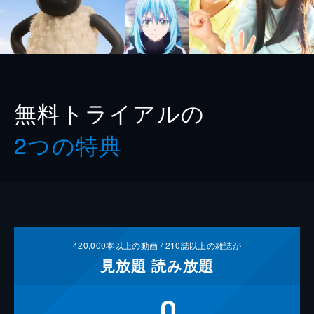
無料トライアルの
2つの特典
420,000
本以上の動画 /
210
誌以上の雑誌が
見放題
読み放題
0