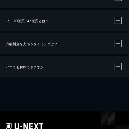
※
作品によって必要なポイントが異なります。
フルHD画質 / 4K画質とは？
月額料金を支払うタイミングは？
※
40％ポイント還元の対象は、クレジットカード決済による作品の購入 / レンタルです。
※
iOSアプリのUコイン決済による作品の購入 / レンタルは、20％のポイント還元です。
※
還元の対象外となる決済方法や商品があります。くわしくは
こちら
をご確認ください。
いつでも解約できますか
こちら