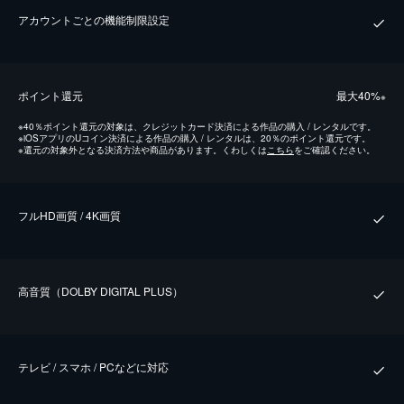
アカウントごとの機能制限設定
ポイント還元
最⼤40%
※
※
40％ポイント還元の対象は、クレジットカード決済による作品の購入 / レンタルです。
※
iOSアプリのUコイン決済による作品の購入 / レンタルは、20％のポイント還元です。
※
還元の対象外となる決済方法や商品があります。くわしくは
こちら
をご確認ください。
フルHD画質 / 4K画質
⾼⾳質（DOLBY DIGITAL PLUS）
テレビ / スマホ / PCなどに対応