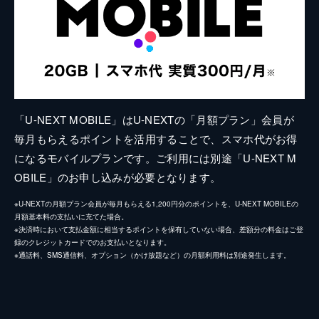
「U-NEXT MOBILE」はU-NEXTの「月額プラン」会員が
毎月もらえるポイントを活用することで、スマホ代がお得
になるモバイルプランです。ご利用には別途「U-NEXT M
OBILE」のお申し込みが必要となります。
※U-NEXTの月額プラン会員が毎月もらえる1,200円分のポイントを、U-NEXT MOBILEの
月額基本料の支払いに充てた場合。
※決済時において支払金額に相当するポイントを保有していない場合、差額分の料金はご登
録のクレジットカードでのお支払いとなります。
※通話料、SMS通信料、オプション（かけ放題など）の月額利用料は別途発生します。