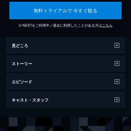
無料トライアルで 今すぐ観る
U-NEXTをご利用中／過去に利用したことがある方は
こちら
見どころ
ストーリー
エピソード
ジョーカー
キャスト・スタッフ
122分
出演
アーサー・フレック
ホアキン・フェニックス
マレー・フランクリン
ロバート・デ・ニーロ