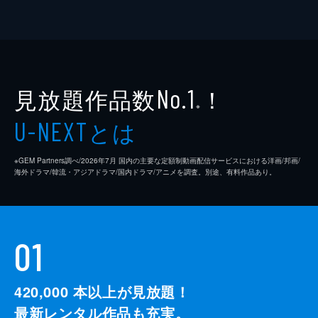
見放題作品数
！
No.1
※
とは
U-NEXT
※GEM Partners調べ/2026年7⽉ 国内の主要な定額制動画配信サービスにおける洋画/邦画/
海外ドラマ/韓流・アジアドラマ/国内ドラマ/アニメを調査。別途、有料作品あり。
01
420,000
本以上が見放題！
最新レンタル作品も充実。