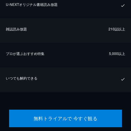
U-NEXTオリジナル書籍読み放題
雑誌読み放題
210誌以上
プロが選ぶおすすめ特集
5,000以上
いつでも解約できる
無料トライアルで 今すぐ観る