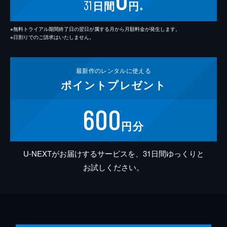
31
日間
円
※
※無料トライアル期間終了日の翌日が属する月から月額料金が発生します。
※日割りでのご請求はいたしません。
最新作の
レンタルに使える
ポイント
プレゼント
600
円分
U-NEXTがお届けするサービスを、31日間ゆっくりと
お試しください。