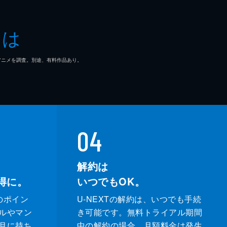
に
とは
役
マ/アニメを調査。別途、有料作品あり。
拘
に焦
04
解約は
得に。
いつでもOK。
のポイン
U-NEXTの解約は、いつでも手続
ルやマン
き可能です。無料トライアル期間
月に持ち
中の解約の場合、月額料金は発生