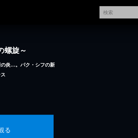
の螺旋～
望の炎…。パク・シフの新
ンス
観る