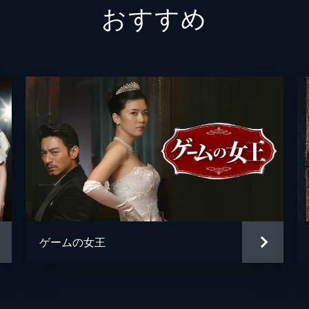
おすすめ
目撃したミノは、ジョンウォンの手を握り報道陣の取材に応じ
パク・サンウク
ユン・ソンシク
悪の出会いの後、ユラ主催の食事会で再会。ジョンウォンは記
が原因でミノと結婚する羽目になったことを思い出し、彼に嫌
添うウヒョク。そこへミノが現れるが、ウヒョクはミノの異様
覚える。実は、ミノはジョンウォンに日常的に暴力を振るって
ゲームの女王