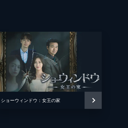
る
者
悪
な
い
ショーウィンドウ：女王の家