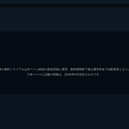
のテ会長に復讐すべく、新聞記者から検事となったウヒョク。
くことになった彼は、テ会長の娘・ユラに招かれて一家の食事
パク・シフ
チャン・ヒジン
載の無料トライアルは本ページ経由の新規登録に適用。無料期間終了後は通常料金で自動更新となり
◎本ページに記載の情報は、2026年8月現在のものです。
キム・ジフン
拠を持っているというリッキーと会う。だが、リッキーが何者
しまう。そんななか、テ会長とミノを乗せたヘリが墜落する事
キム・ヘスク
チャン・シニョン
クォン・スンウォン
ノが無傷で戻ってくる。絶望のあまり涙を流すジョンウォンに