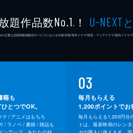
は驚くが、彼女に何も聞けずにいた。ジョンウォンも秘密を誰
放題作品数
！
No.1
U-NEXT
って強引に屋敷に連れ戻されてしまう。さらに、ヒョンスクは
※
26年7⽉ 国内の主要な定額制動画配信サービスにおける洋画/邦画/海外ドラマ/韓流・アジアドラマ/国内ドラ
からミノの血液反応が出たため、ウヒョクは再びスホの身柄を
ウンは検察の家宅捜索でミノのUSBメモリが押収されたこと
03
書籍も
毎月もらえる
XTひとつでOK。
1,200
ポイントでお
ドラマ / アニメはもちろ
毎月もらえる1,200円分
/ ラノベ / 書籍 / 雑誌も
トは、最新映画のレンタ
インアップ。あなたの好
ガの購入に使えます。翌