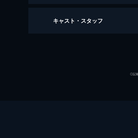
キャスト・スタッフ
第1話
両親を死に追いやったコサングループ
サングループの法務チーム長として働
に参加するが…。
出演
33分
第2話
◎記
ウヒョクはテ会長を逮捕するための証
に連れ去られ、証拠品も全て奪われて
が発生し…。
33分
第3話
脚本
ヘリの事故で死んだと思われていたミ