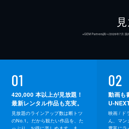
第9話
ジョンウォンの妊娠を知ったウヒョク
見
も明かせず苦しむが、ヒョンスクによ
員を招集し…。
※GEM Partners調べ/20
35分
第10話
捜査が難航するなか、スホが捨てた靴
束して取り調べを行う。その頃、ヨン
01
02
り…。
30分
420,000
本以上が見放題！
動画も
最新レンタル作品も充実。
U-NE
見放題のラインアップ数は断トツ
映画 / 
のNo.1。だから観たい作品を、た
ん、マンガ 
っぷり、お得に楽しめます。ま
豊富にラ