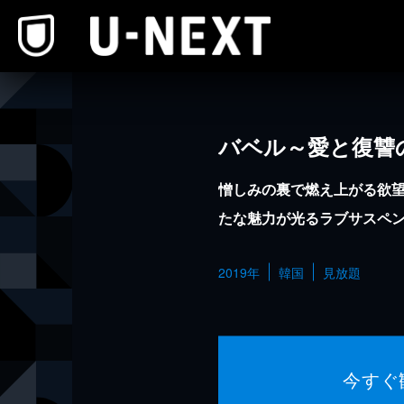
本文へスキップ
バベル～愛と復讐
憎しみの裏で燃え上がる欲
たな魅力が光るラブサスペ
2019年
韓国
見放題
今すぐ