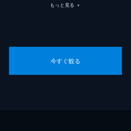
もっと見る
＋
婦のアリバイを確認するため、テ会長の屋敷を訪問。そして最
た彼女を抱き寄せる。一方、ヒョンスクはミノの死を公表する
れる。ニュースを聞いたヒョンスクは検事総長に連絡を入れ、
今すぐ観る
らかになるまでミノの葬儀を延期するとマスコミに発表し…。
し、親友・ミソンの家に住むことに。一方、ヒョンスクの働き
でミノ殺害を否定する。そんななか、ジョンウォンからウヒョ