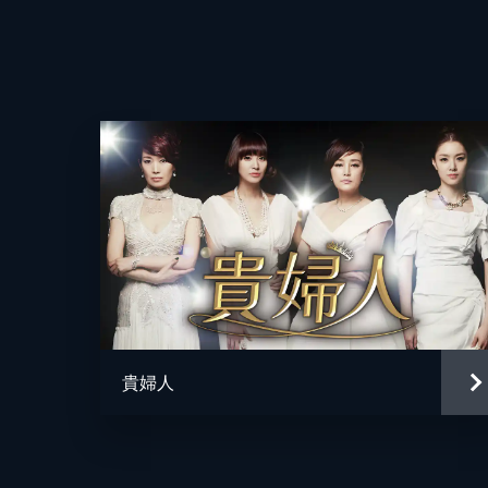
ヒョクはキスをする。そんな2人を
が…。
演出
35分
第4話
1年前。ウヒョクとジョンウォンは最
時代のウヒョクが書いたゴシップ記事
感を抱くが…。
33分
第5話
病院に搬送されたジョンウォンに付き
態度とジョンウォンの表情に違和感を
貴婦人
たのだった。
34分