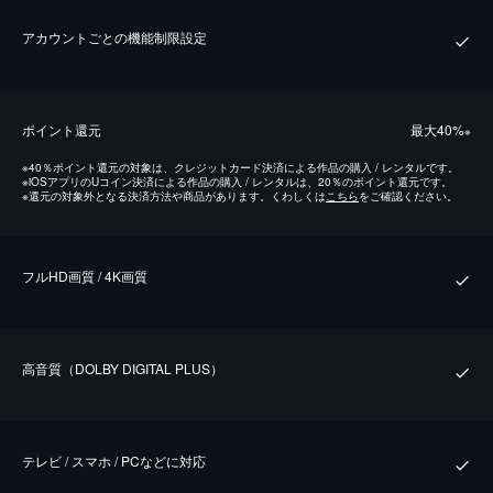
アカウントごとの機能制限設定
ポイント還元
最⼤40%
※
※
40％ポイント還元の対象は、クレジットカード決済による作品の購入 / レンタルです。
※
iOSアプリのUコイン決済による作品の購入 / レンタルは、20％のポイント還元です。
※
還元の対象外となる決済方法や商品があります。くわしくは
こちら
をご確認ください。
フルHD画質 / 4K画質
⾼⾳質（DOLBY DIGITAL PLUS）
テレビ / スマホ / PCなどに対応