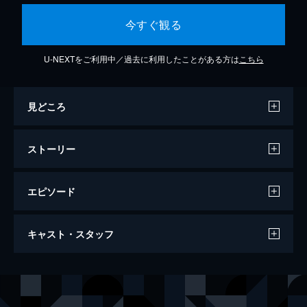
今すぐ観る
U-NEXTをご利用中／過去に利用したことがある方は
こちら
見どころ
ストーリー
エピソード
ハミングバード・プロジェクト 0.001秒
キャスト・スタッフ
の男たち
110分
出演
ヴィンセント
ジェシー・アイゼンバーグ
アントン
アレキサンダー・スカルスガルド