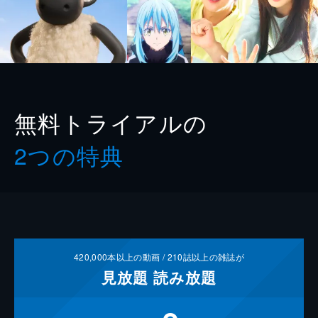
無料トライアルの
2つの特典
420,000
本以上の動画 /
210
誌以上の雑誌が
見放題
読み放題