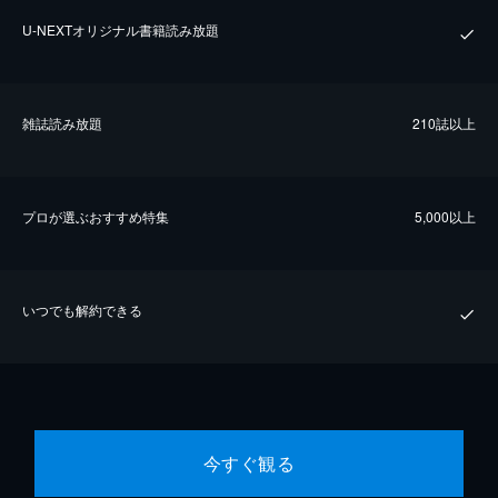
U-NEXTオリジナル書籍読み放題
雑誌読み放題
210誌以上
プロが選ぶおすすめ特集
5,000以上
いつでも解約できる
今すぐ観る