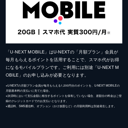
「U-NEXT MOBILE」はU-NEXTの「月額プラン」会員が
毎月もらえるポイントを活用することで、スマホ代がお得
になるモバイルプランです。ご利用には別途「U-NEXT M
OBILE」のお申し込みが必要となります。
※U-NEXTの月額プラン会員が毎月もらえる1,200円分のポイントを、U-NEXT MOBILEの
月額基本料の支払いに充てた場合。
※決済時において支払金額に相当するポイントを保有していない場合、差額分の料金はご登
録のクレジットカードでのお支払いとなります。
※通話料、SMS通信料、オプション（かけ放題など）の月額利用料は別途発生します。