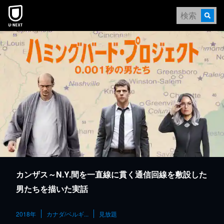
本文へスキップ
カンザス～N.Y.間を一直線に貫く通信回線を敷設した
男たちを描いた実話
2018年
カナダ/ベルギ...
見放題