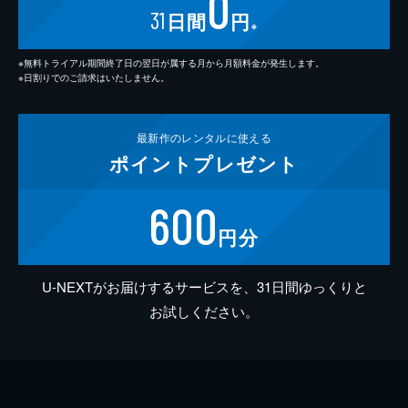
0
31
日間
円
※
※無料トライアル期間終了日の翌日が属する月から月額料金が発生します。
※日割りでのご請求はいたしません。
最新作の
レンタルに使える
ポイント
プレゼント
600
円分
U-NEXTがお届けするサービスを、31日間ゆっくりと
お試しください。