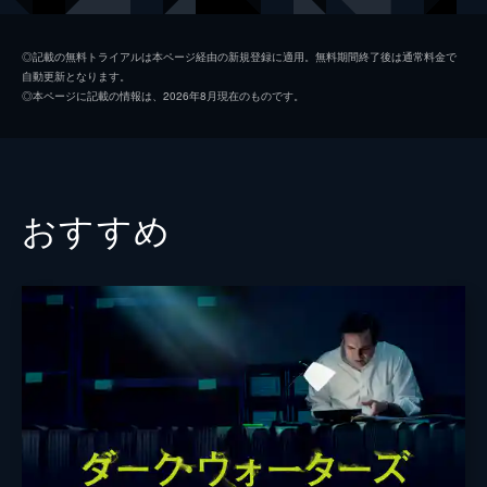
エヴァ
サルマ・ハエック
◎記載の無料トライアルは本ページ経由の新規登録に適用。無料期間終了後は通常料金で
自動更新となります。
マーク
マイケル・マンド
◎本ページに記載の情報は、2026年8月現在のものです。
サラ・ゴールドバーグ
アンナ・マグワイア
フランク・スコーピオン
おすすめ
ヨハン・ヘルデンベルグ
クワシ・ソンギ
アイーシャ・イッサ
監督
キム・グエン
脚本
キム・グエン
音楽
イヴ・グルムール