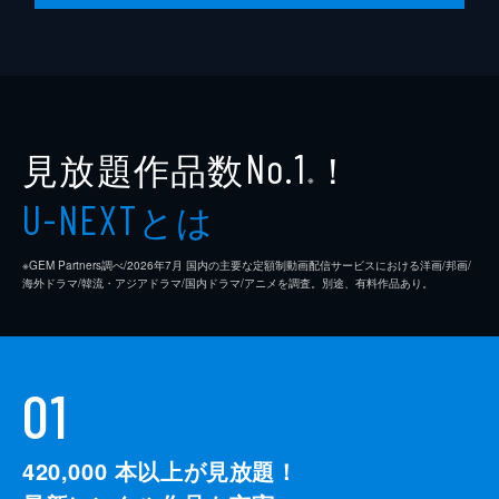
見放題作品数
！
No.1
※
とは
U-NEXT
※GEM Partners調べ/2026年7⽉ 国内の主要な定額制動画配信サービスにおける洋画/邦画/
海外ドラマ/韓流・アジアドラマ/国内ドラマ/アニメを調査。別途、有料作品あり。
01
420,000
本以上が見放題！