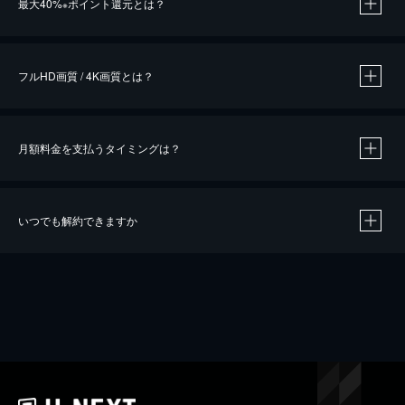
最大40%
ポイント還元とは？
※
※
作品によって必要なポイントが異なります。
フルHD画質 / 4K画質とは？
月額料金を支払うタイミングは？
※
40％ポイント還元の対象は、クレジットカード決済による作品の購入 / レンタルです。
※
iOSアプリのUコイン決済による作品の購入 / レンタルは、20％のポイント還元です。
※
還元の対象外となる決済方法や商品があります。くわしくは
こちら
をご確認ください。
いつでも解約できますか
こちら