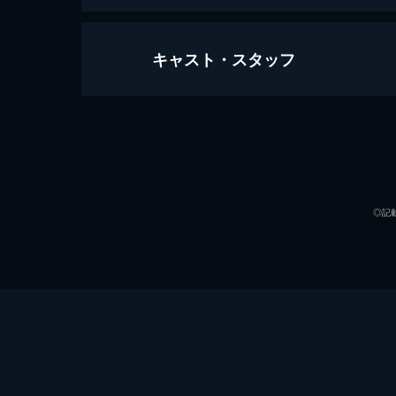
キャスト・スタッフ
世界の涯ての鼓動
111分
出演
◎記