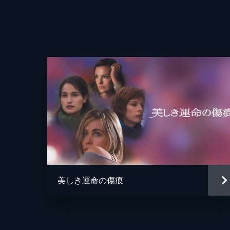
監督
脚本
原作
音楽
製作
美しき運命の傷痕