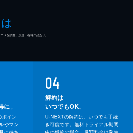
とは
マ/アニメを調査。別途、有料作品あり。
04
解約は
得に。
いつでもOK。
のポイン
U-NEXTの解約は、いつでも手続
ルやマン
き可能です。無料トライアル期間
月に持ち
中の解約の場合、月額料金は発生