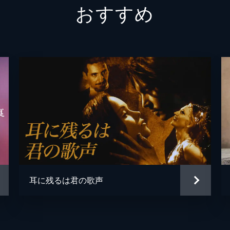
おすすめ
ヴィム
エリン
Ｊ・Ｍ
フェル
キャメ
耳に残るは君の歌声