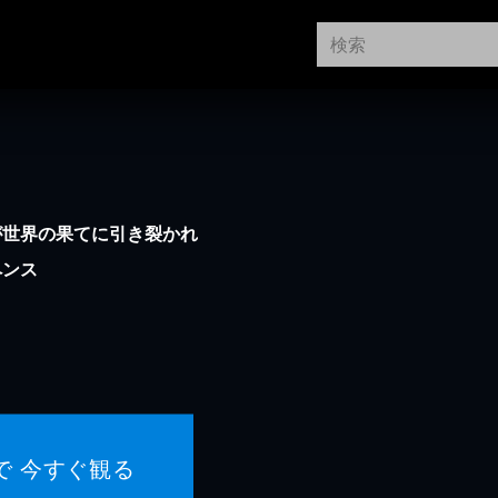
が世界の果てに引き裂かれ
ペンス
で 今すぐ観る