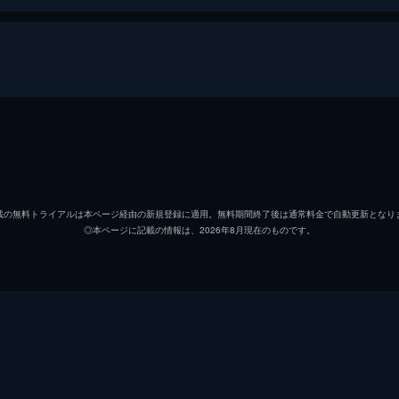
ジェームズ・モア
ジェー
ダニー・フリンダーズ
アリシ
載の無料トライアルは本ページ経由の新規登録に適用。無料期間終了後は通常料金で自動更新となり
◎本ページに記載の情報は、2026年8月現在のものです。
ドクター・シャディッド
アレク
アミール・ユスフ・アル＝アフガニ
ハキー
サイーフ
レダ・
ケリン