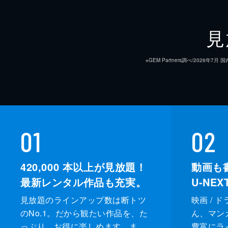
見
※GEM Partners調べ/20
01
02
420,000
本以上が見放題！
動画も
最新レンタル作品も充実。
U-NE
見放題のラインアップ数は断トツ
映画 / 
のNo.1。だから観たい作品を、た
ん、マンガ 
っぷり、お得に楽しめます。ま
豊富にラ