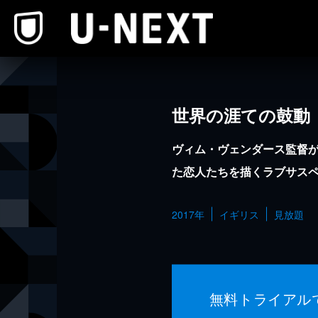
本文へスキップ
世界の涯ての鼓動
ヴィム・ヴェンダース監督
た恋人たちを描くラブサス
2017年
イギリス
見放題
無料トライアル