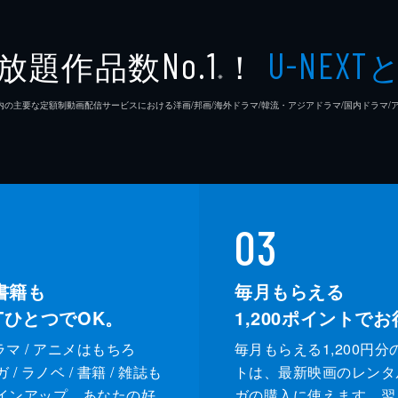
放題作品数
！
No.1
U-NEXT
※
26年7⽉ 国内の主要な定額制動画配信サービスにおける洋画/邦画/海外ドラマ/韓流・アジアドラマ/国内ドラ
03
書籍も
毎月もらえる
XTひとつでOK。
1,200
ポイントでお
ドラマ / アニメはもちろ
毎月もらえる1,200円分
/ ラノベ / 書籍 / 雑誌も
トは、最新映画のレンタ
インアップ。あなたの好
ガの購入に使えます。翌