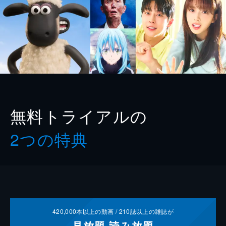
無料トライアルの
2つの特典
420,000
本以上の動画 /
210
誌以上の雑誌が
見放題
読み放題