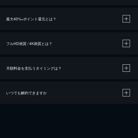
※
最大40%
ポイント還元とは？
※
※
作品によって必要なポイントが異なります。
フルHD画質 / 4K画質とは？
月額料金を支払うタイミングは？
※
40％ポイント還元の対象は、クレジットカード決済による作品の購入 / レンタルです。
※
iOSアプリのUコイン決済による作品の購入 / レンタルは、20％のポイント還元です。
※
還元の対象外となる決済方法や商品があります。くわしくは
こちら
をご確認ください。
いつでも解約できますか
こちら