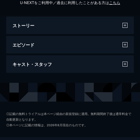
U-NEXTをご利用中／過去に利用したことがある方は
こちら
ストーリー
エピソード
#1 #1
キャスト・スタッフ
東京の医大で研究に心血を注ぐ有原修平のも
とに、前院長である父・正太郎が脳梗塞で倒
れたとの知らせが届く。6年ぶりに帰郷した
出演
有原修平
小泉孝太郎
修平だったが、看護部長の兵藤悦子から多額
倉嶋亮介
高嶋政伸
の負債を抱える病院の現状を聞かされ…。
88分
有原志保
小西真奈美
#2 #2
◎記載の無料トライアルは本ページ経由の新規登録に適用。無料期間終了後は通常料金で
自動更新となります。
有原健次郎の理事長解任を要求し、自ら新理
江口智也
稲葉友
◎本ページに記載の情報は、2026年8月現在のものです。
事長に立候補した有原修平。混乱し、紛糾す
福本伸一
る理事会に裏切られた思いを抱きながらも、