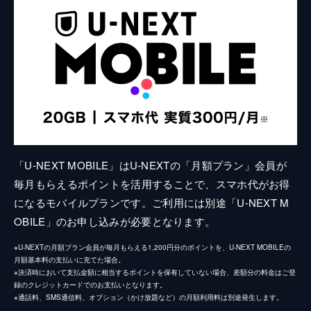
「U-NEXT MOBILE」はU-NEXTの「月額プラン」会員が
毎月もらえるポイントを活用することで、スマホ代がお得
になるモバイルプランです。ご利用には別途「U-NEXT M
OBILE」のお申し込みが必要となります。
※U-NEXTの月額プラン会員が毎月もらえる1,200円分のポイントを、U-NEXT MOBILEの
月額基本料の支払いに充てた場合。
※決済時において支払金額に相当するポイントを保有していない場合、差額分の料金はご登
録のクレジットカードでのお支払いとなります。
※通話料、SMS通信料、オプション（かけ放題など）の月額利用料は別途発生します。