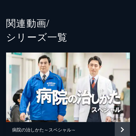
熱い思いを訴える修平の姿を見て、健次郎は
菜葉菜
ある決断を下すことに。
44分
小松利昌
関連動画/
#3 #3
浅見小四郎
看護師が一斉に退職してしまった有原総合病
シリーズ⼀覧
院。何とか仕事をまわしていたが、職員たち
木村靖司
はもはや極限状態だった。有原修平は、夜間
救急に来ていた牧原智美から言われたひと言
寺川里奈
でとんでもない策を思いつく。
大場泰正
44分
#4 #4
中村映里子
倉嶋亮介が正式な職員となり、24時間365日
救急対応する病院として再出発した有原病
森谷菜緒子
院。だが、小児科に欠員が生じてしまい、野
田端進
角野卓造
林良治がひとりで請け負うことに。そんなな
か、野林がオペ前に姿を消してしまう。
兵藤悦子
浅田美代子
44分
米田正光
中村雅俊
#5 #5
赤字にも関わらず、心臓カテーテル室を作ろ
病院の治しかた～スペシャル～
ナレーション
窪田等
うとする有原修平は、実現に向け外来を予約