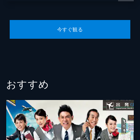
制にして患者数を減らすなど、新たなシステ
監督
宮脇亮
ムを提案する。倉嶋亮介は病院同士がまとま
るとは思えず大反対するのだが…。
清弘誠
44分
今すぐ観る
脚本
山本むつみ
#6 #6
地域医療ネットワークが軌道に乗った有原病
音楽
羽毛田丈史
院をさらに充実させるため、救命救急センタ
ーの開設を宣言する有原修平に周囲は大反対
するが、倉嶋亮介は銀行からの評価が上がっ
ており「勝算はある」と断言するが…。
44分
おすすめ
#7 #7
突然、帰らぬ人となった米田正光。有原修平
は悲しみに暮れながらも救命救急センター開
設に向け急速な改革を進める。しかし、頼み
の綱だった追加融資がついに打ち切られてし
まい、最大のピンチが訪れる。
44分