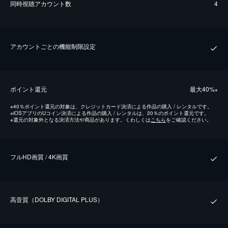
同時視聴アカウント数
4
アカウントごとの機能制限設定
ポイント還元
最⼤40%
※
※
40％ポイント還元の対象は、クレジットカード決済による作品の購入 / レンタルです。
※
iOSアプリのUコイン決済による作品の購入 / レンタルは、20％のポイント還元です。
※
還元の対象外となる決済方法や商品があります。くわしくは
こちら
をご確認ください。
フルHD画質 / 4K画質
⾼⾳質（DOLBY DIGITAL PLUS）