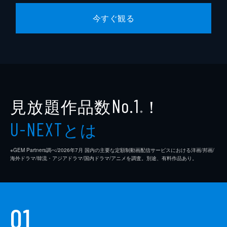
今すぐ観る
見放題作品数
！
No.1
※
とは
U-NEXT
※GEM Partners調べ/2026年7⽉ 国内の主要な定額制動画配信サービスにおける洋画/邦画/
海外ドラマ/韓流・アジアドラマ/国内ドラマ/アニメを調査。別途、有料作品あり。
01