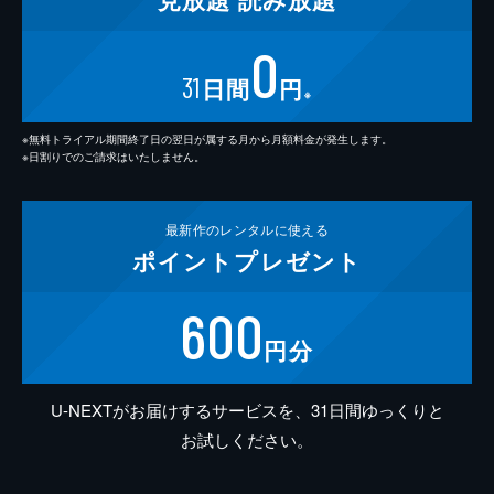
0
31
日間
円
※
※無料トライアル期間終了日の翌日が属する月から月額料金が発生します。
※日割りでのご請求はいたしません。
最新作の
レンタルに使える
ポイント
プレゼント
600
円分
U-NEXTがお届けするサービスを、31日間ゆっくりと
お試しください。