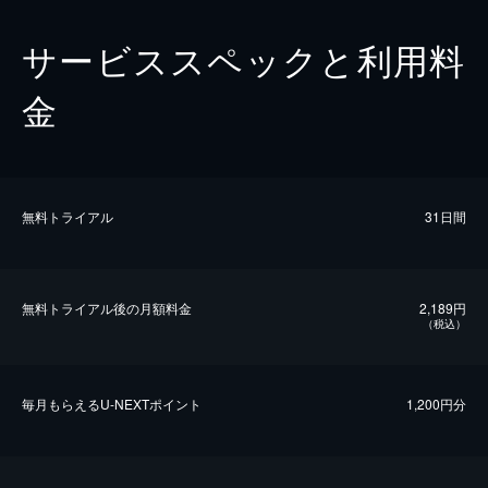
サービススペックと利用料
金
無料トライアル
31日間
無料トライアル後の⽉額料金
2,189円
（税込）
毎⽉もらえるU-NEXTポイント
1,200円分