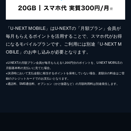
「U-NEXT MOBILE」はU-NEXTの「月額プラン」会員が
毎月もらえるポイントを活用することで、スマホ代がお得
になるモバイルプランです。ご利用には別途「U-NEXT M
OBILE」のお申し込みが必要となります。
※U-NEXTの月額プラン会員が毎月もらえる1,200円分のポイントを、U-NEXT MOBILEの
月額基本料の支払いに充てた場合。
※決済時において支払金額に相当するポイントを保有していない場合、差額分の料金はご登
録のクレジットカードでのお支払いとなります。
※通話料、SMS通信料、オプション（かけ放題など）の月額利用料は別途発生します。