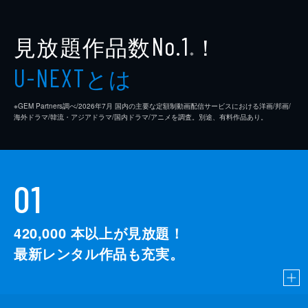
見放題作品数
！
No.1
※
とは
U-NEXT
※GEM Partners調べ/2026年7⽉ 国内の主要な定額制動画配信サービスにおける洋画/邦画/
海外ドラマ/韓流・アジアドラマ/国内ドラマ/アニメを調査。別途、有料作品あり。
01
420,000
本以上が見放題！
最新レンタル作品も充実。