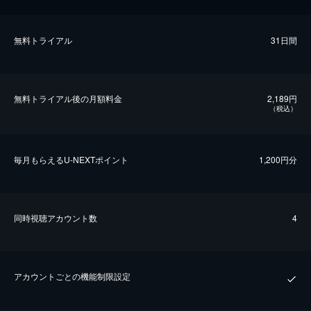
無料トライアル
31日間
無料トライアル後の⽉額料金
2,189円
（税込）
毎⽉もらえるU-NEXTポイント
1,200円分
同時視聴アカウント数
4
アカウントごとの機能制限設定