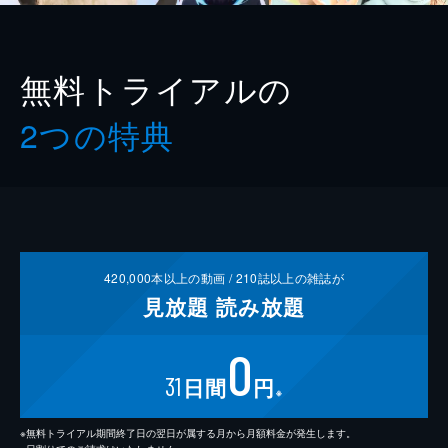
無料トライアルの
2つの特典
420,000
本以上の動画 /
210
誌以上の雑誌が
見放題
読み放題
0
31
日間
円
※
※無料トライアル期間終了日の翌日が属する月から月額料金が発生します。