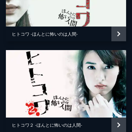
を担当することになるが、米田は亡くなって
しまう。遺品からは手記が見つかり…。
23分
#5 山田ハイツ
ひとり暮らしをしている大学生・五月は、ふ
ヒトコワ -ほんとに怖いのは人間-
と部屋の様子がおかしいことに気がつく。そ
してある夜、マンションに潜んでいた見知ら
ぬ男に遭遇する。運良くその場を逃げ出した
五月は、警察を呼ぶが…。
23分
#6 犯罪者
小学生の男の子・健太はある日、学校から家
まで帰る途中で、視覚障害を持つ女性を助け
る。心優しい健太は彼女を放っておけず、彼
女の家まで送ってあげることにするのだが、
その女性の正体は実は…。
23分
#7 助けを求める
ヒトコワ２ -ほんとに怖いのは人間-
フリーターの田口は、近所の住民が捨てたゴ