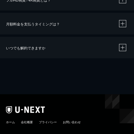
月額料金を支払うタイミングは？
※
40％ポイント還元の対象は、クレジットカード決済による作品の購入 / レンタルです。
※
iOSアプリのUコイン決済による作品の購入 / レンタルは、20％のポイント還元です。
※
還元の対象外となる決済方法や商品があります。くわしくは
こちら
をご確認ください。
いつでも解約できますか
こちら
ホーム
会社概要
プライバシー
お問い合わせ