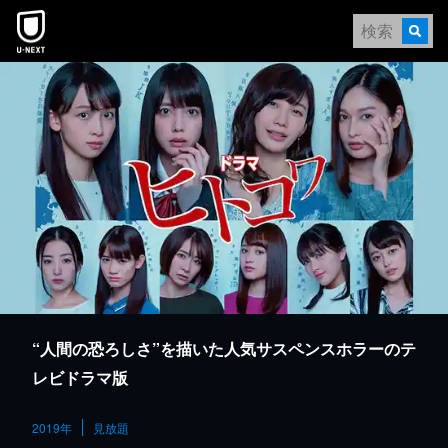
本文へスキップ
“人間の恐ろしさ”を描いた人気サスペンスホラーのテ
レビドラマ版
2019年
見放題