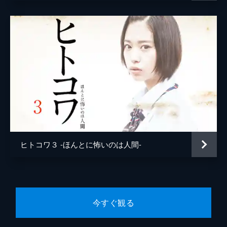
ミ袋をあさり、収集することに快感を覚える
とんでもない奴だった。ところがある日、田
口は拾ったゴミ袋から「たすけて」と書かれ
たメモを見つけて…。
23分
#8 うらぎり
人気YouTuberの麻里絵は、友達の香澄から
連続殺人犯の話を聞き、そのネタを動画にア
ップする。すると、そこに不穏なコメントが
ついて…。彼女にふられて傷心の悟。彼の
LINEのやり取りを友達がこっそり見てしま
い…。
23分
ヒトコワ３ -ほんとに怖いのは人間-
今すぐ観る