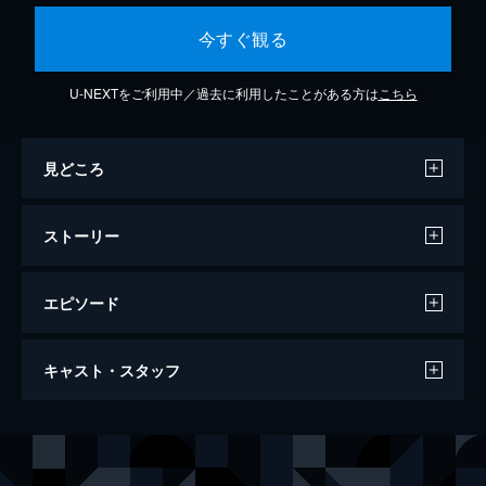
今すぐ観る
U-NEXTをご利用中／過去に利用したことがある方は
こちら
見どころ
ストーリー
エピソード
#1 捨て子
キャスト・スタッフ
鍵屋の店長・高田は、ギャル風の女・ミカか
らマンションの鍵を開ける依頼をたびたび受
ける。ある日、また鍵を忘れたと言われて行
出演
松田るか
ってみると、そこにミカの姿はなく、部屋の
仲谷香春