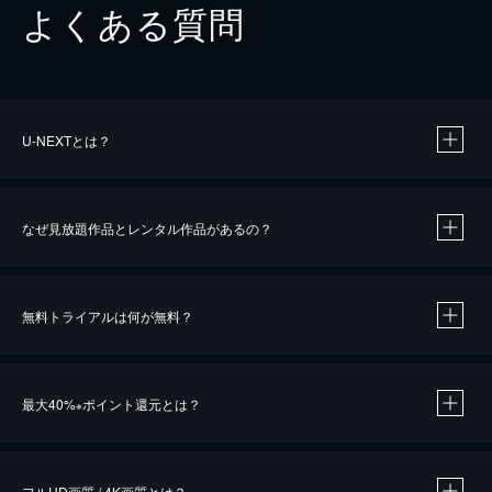
よくある質問
U-NEXTとは？
なぜ見放題作品とレンタル作品があるの？
無料トライアルは何が無料？
※
最大40%
ポイント還元とは？
※
※
作品によって必要なポイントが異なります。
フルHD画質 / 4K画質とは？