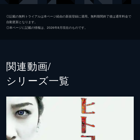
ドアも開いていて…。
23分
大和田南那
#2 侵入者
◎記載の無料トライアルは本ページ経由の新規登録に適用。無料期間終了後は通常料金で
自動更新となります。
帰宅した葵は、部屋の鍵がかかっていないこ
秋本帆華
◎本ページに記載の情報は、2026年8月現在のものです。
とに気がつく。さらに、トイレの鍵が内側か
小倉優香
らかかっていた。葵は恐怖を覚え、鍵屋を呼
んで開けてもらうことに。鍵が開いた後、中
佐藤乃莉
に人がいないことに安堵するも…。
23分
高田里穂
関連動画/
#3 復讐者の誕生
華村あすか
新婚の健介は親から会社を引き継ぐが、その
シリーズ⼀覧
会社は借金まみれだった。追い込まれた健介
山崎真実
は妊娠中の妻を残し、何と自殺未遂を起こし
てしまう。そんななか、謎の女・アイと出会
山地まり
い、とんでもない依頼をしてしまう。
監督
児玉和土
23分
#4 看護師
美月と哲夫の交際記念日を親友の麻友が祝う
ことに。しかし、深夜に美月がふと目を覚ま
すと…。看護師の茜は、末期がん患者の米田