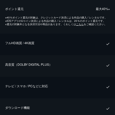
ポイント還元
最⼤40%
※
※
40％ポイント還元の対象は、クレジットカード決済による作品の購入 / レンタルです。
※
iOSアプリのUコイン決済による作品の購入 / レンタルは、20％のポイント還元です。
※
還元の対象外となる決済方法や商品があります。くわしくは
こちら
をご確認ください。
フルHD画質 / 4K画質
⾼⾳質（DOLBY DIGITAL PLUS）
テレビ / スマホ / PCなどに対応
ダウンロード機能