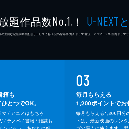
放題作品数
！
No.1
U-NEXT
を訪れ、ここにも「ムンドゥンイ」の詩が書かれた絵があると
※
された経緯が判明し、ジホンとスヨンはハナの母・へソンは殺
26年7⽉ 国内の主要な定額制動画配信サービスにおける洋画/邦画/海外ドラマ/韓流・アジアドラマ/国内ドラ
なのか思い出そうと、幼い頃のアルバムを見るウギョン。そん
03
、自殺と断定された夫の保険金が下りないと必死でウギョンに
書籍も
毎月もらえる
XTひとつでOK。
1,200
ポイントでお
ドラマ / アニメはもちろ
毎月もらえる1,200円分
/ ラノベ / 書籍 / 雑誌も
トは、最新映画のレンタ
インアップ。あなたの好
ガの購入に使えます。翌