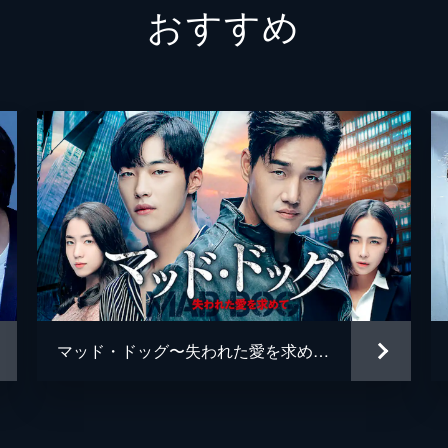
おすすめ
た。一方、ウギョンが事故について調べるなか、娘・ウンソが
が、お腹にいた子供のことを尋ねられて戸惑う。一方、自殺し
いて捜査していたジホンは、アンの妻とウギョンに面識がある
を集め始める。他殺の線でアンを捜査するジホンは、死亡現場
また、アンの死亡直前の通話記録にジホンが知る人物の番号が
マッド・ドッグ〜失われた愛を求めて〜