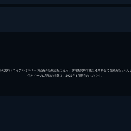
チャ・ウギョンは、担当した男の子、ハン・シワンから死んだ
致死させたパク・ジヘが出所したが、数日後、彼女が焼死体で
チャ・ウギョン
キム・
カン・ジホン
イ・イ
載の無料トライアルは本ページ経由の新規登録に適用。無料期間終了後は通常料金で自動更新となり
◎本ページに記載の情報は、2026年8月現在のものです。
イ・ウンホ
エン
た子供の家族を捜すが、一向に見つからず苦しむ。一方、ジヘ
ジヘへの抗議活動をしていた人物を当たるが、その中にウギョ
ジン・スヨン
ナム・
ト・ヒ
チェ・
現場にいた女性を殺害容疑で逮捕するが、彼女はジホンの部下