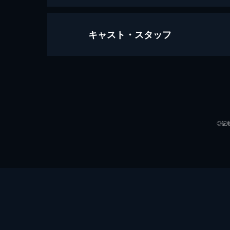
キャスト・スタッフ
第1話 闇の中の日常
第2子出産を控えている児童相談員の
の話を聞く。そんななか、息子を虐待
見される。
出演
31分
第2話 点在する謎
◎記
ウギョンは車でひいて死なせてしまっ
事件を捜査するカン・ジホン刑事は、
がいた。
30分
脚本
第3話 狂った歯車
演出
ジヘの事件の容疑者を追うジホンは、