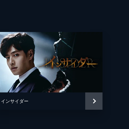
行
た
こ
に
あ
インサイダー