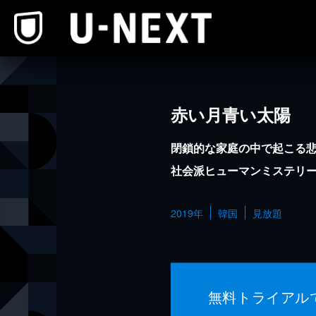
本文へスキップ
赤い月青い太陽
閉鎖的な家庭の中で起こる
社会派ヒューマンミステリ
2019年
韓国
見放題
無料トライアル