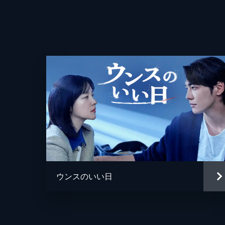
して赴任したチョン・スヨン刑事だっ
方不明になる。
30分
第4話 お腹にいた子供
復職したウギョンは再びシワンに会う
とされるアン・ソグォンという男につ
とを知る。
31分
第5話 不確かな糸口
ウギョンは事故で死亡した子供の情報
詩の一部が残されていたことを知る。
ウンスのいい日
った。
30分