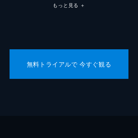
もっと見る
＋
れる緑の服の女の子が実在すると考え、何とか救おうとする。
と確信したジホンは、保険金を受け取って生活が潤い始めたア
う女性のミイラ死体が発見され、ジホンとスヨンが捜査に着手
無料トライアルで 今すぐ観る
かれた詩を指摘し、ほかの事件との関連性を訴えるが、ジホン
ウギョンだったが、ジホンから元夫以外の家族はいないと聞か
はへソンの元夫を訪ね、勝手に家内捜索をしたため警察に連行