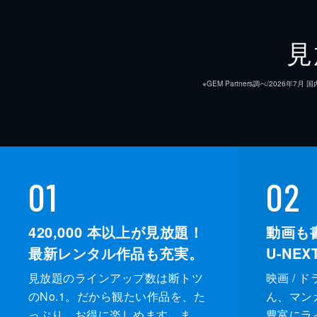
32分
第9話 残忍な善意
見
ウギョンは女の子が保護された児童園
づく。施設にいた女の子・ハナが保護
※GEM Partners調べ/20
れたと確信する。
28分
第10話 記憶
目の前に現れる緑の服の女の子が誰
01
02
時、アンの妻がウギョンに電話をかけ
談する。
420,000
本以上が見放題！
動画も
32分
最新レンタル作品も充実。
U-NE
見放題のラインアップ数は断トツ
映画 / 
のNo.1。だから観たい作品を、た
ん、マンガ 
っぷり、お得に楽しめます。ま
豊富にラ