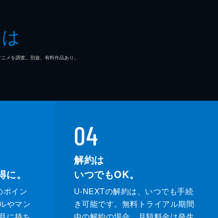
とは
気
さ
マ/アニメを調査。別途、有料作品あり。
な
04
相
解約は
得に。
いつでもOK。
のポイン
U-NEXTの解約は、いつでも手続
ルやマン
き可能です。無料トライアル期間
月に持ち
中の解約の場合、月額料金は発生