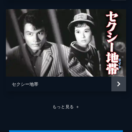
ムーア
スーザン・ケネディ
詩人
川部修詩
監督
石井輝男
脚本
石井輝男
音楽
渡辺宙明
製作
大蔵貢
セクシー地帯
もっと見る
＋