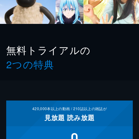
無料トライアルの
2つの特典
420,000
本以上の動画 /
210
誌以上の雑誌が
見放題
読み放題
0