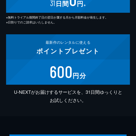
31
日間
円
※
※無料トライアル期間終了日の翌日が属する月から月額料金が発生します。
※日割りでのご請求はいたしません。
最新作の
レンタルに使える
ポイント
プレゼント
600
円分
U-NEXTがお届けするサービスを、31日間ゆっくりと
お試しください。