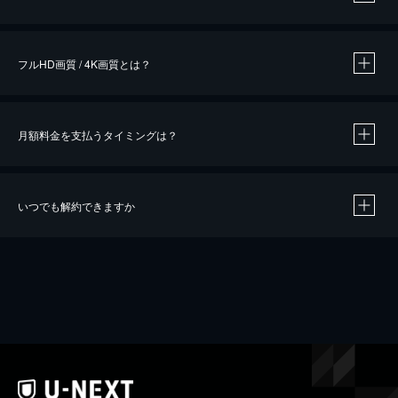
※
作品によって必要なポイントが異なります。
フルHD画質 / 4K画質とは？
月額料金を支払うタイミングは？
※
40％ポイント還元の対象は、クレジットカード決済による作品の購入 / レンタルです。
※
iOSアプリのUコイン決済による作品の購入 / レンタルは、20％のポイント還元です。
※
還元の対象外となる決済方法や商品があります。くわしくは
こちら
をご確認ください。
いつでも解約できますか
こちら