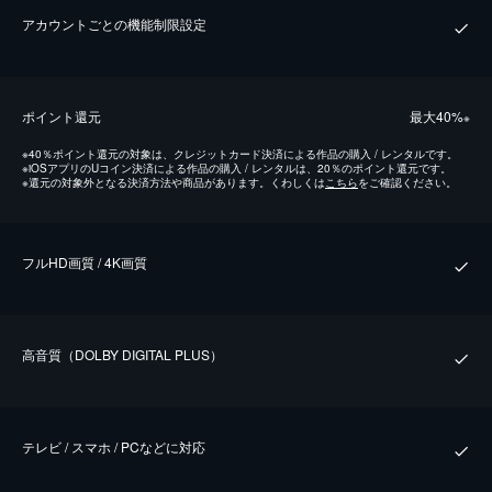
アカウントごとの機能制限設定
ポイント還元
最⼤40%
※
※
40％ポイント還元の対象は、クレジットカード決済による作品の購入 / レンタルです。
※
iOSアプリのUコイン決済による作品の購入 / レンタルは、20％のポイント還元です。
※
還元の対象外となる決済方法や商品があります。くわしくは
こちら
をご確認ください。
フルHD画質 / 4K画質
⾼⾳質（DOLBY DIGITAL PLUS）
テレビ / スマホ / PCなどに対応