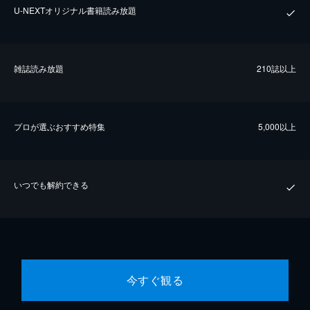
U-NEXTオリジナル書籍読み放題
雑誌読み放題
210誌以上
プロが選ぶおすすめ特集
5,000以上
いつでも解約できる
今すぐ観る