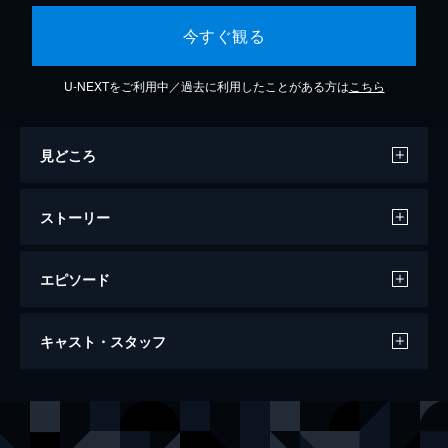
今すぐ観る
U-NEXTをご利用中／過去に利用したことがある方は
こちら
見どころ
ストーリー
エピソード
黄線地帯
キャスト・スタッフ
79分
出演
真山俊夫
吉田輝雄
衆木一広
天知茂