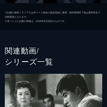
小月エミ
三原葉子
◎記載の無料トライアルは本ページ経由の新規登録に適用。無料期間終了後は通常料金で
自動更新となります。
桂弓子
三条魔子
◎本ページに記載の情報は、2026年8月現在のものです。
阿川
大友純
新聞社デスク
沼田曜一
酒場のマダム
吉田昌代
関連動画/
パイラーの政
鳴門洋二
シリーズ⼀覧
ホテルのマダム
若杉嘉津子
松平義秀
中村虎彦
ヨーモク売りの女
小野彰子
ホテルの女
扇町京子
カスバ街の娼婦
瀬戸麗子