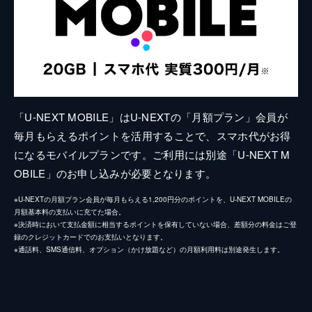
「U-NEXT MOBILE」はU-NEXTの「月額プラン」会員が
毎月もらえるポイントを活用することで、スマホ代がお得
になるモバイルプランです。ご利用には別途「U-NEXT M
OBILE」のお申し込みが必要となります。
※U-NEXTの月額プラン会員が毎月もらえる1,200円分のポイントを、U-NEXT MOBILEの
月額基本料の支払いに充てた場合。
※決済時において支払金額に相当するポイントを保有していない場合、差額分の料金はご登
録のクレジットカードでのお支払いとなります。
※通話料、SMS通信料、オプション（かけ放題など）の月額利用料は別途発生します。