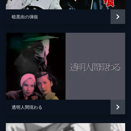
暗黒街の弾痕
透明人間現わる