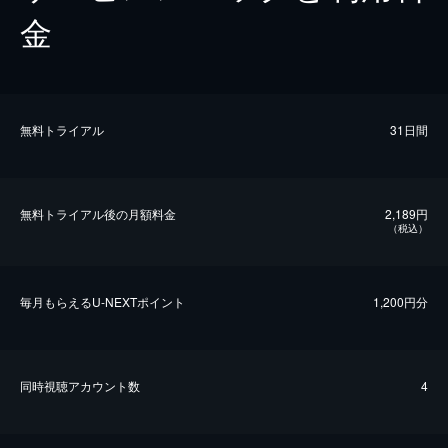
金
無料トライアル
31日間
無料トライアル後の⽉額料金
2,189円
（税込）
毎⽉もらえるU-NEXTポイント
1,200円分
同時視聴アカウント数
4