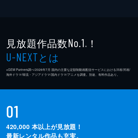
見放題作品数
！
No.1
※
とは
U-NEXT
※GEM Partners調べ/2026年7⽉ 国内の主要な定額制動画配信サービスにおける洋画/邦画/
海外ドラマ/韓流・アジアドラマ/国内ドラマ/アニメを調査。別途、有料作品あり。
01
420,000
本以上が見放題！
最新レンタル作品も充実。