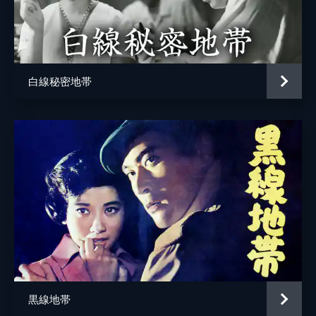
弓子の母
天野照子
パイラーの雄次
原利一
神戸税関長
浪野光夫
白線秘密地帯
東京駅駅員
池月正
ビルの管理人
築地博
神港海運宿直員
原聖二
黒ソフトの男
鈴木信治
黒ソフトの男
小野貞夫
チャカ舟の男
大谷友彦
チャカ舟の男
村山京司
鉄
沖啓二
黒線地帯
外人
小林猛