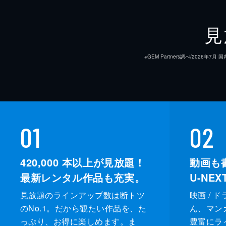
見
※GEM Partners調べ/20
01
02
420,000
本以上が見放題！
動画も
最新レンタル作品も充実。
U-NE
見放題のラインアップ数は断トツ
映画 / 
のNo.1。だから観たい作品を、た
ん、マンガ 
っぷり、お得に楽しめます。ま
豊富にラ