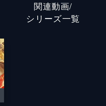
関連動画/
高田稔
シリーズ⼀覧
坊屋三郎
阿部九州男
中村彰
芝田新
岬洋二
松本朝夫
鮎川浩
市川門三郎