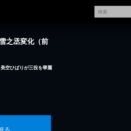
艶雪之丞変化（前
・美空ひばりが三役を華麗
観る