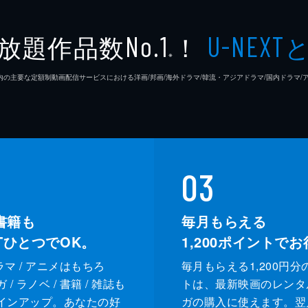
放題作品数
！
No.1
U-NEXT
※
26年7⽉ 国内の主要な定額制動画配信サービスにおける洋画/邦画/海外ドラマ/韓流・アジアドラマ/国内ドラ
03
書籍も
毎月もらえる
XTひとつでOK。
1,200
ポイントでお
ドラマ / アニメはもちろ
毎月もらえる1,200円分
/ ラノベ / 書籍 / 雑誌も
トは、最新映画のレンタ
インアップ。あなたの好
ガの購入に使えます。翌