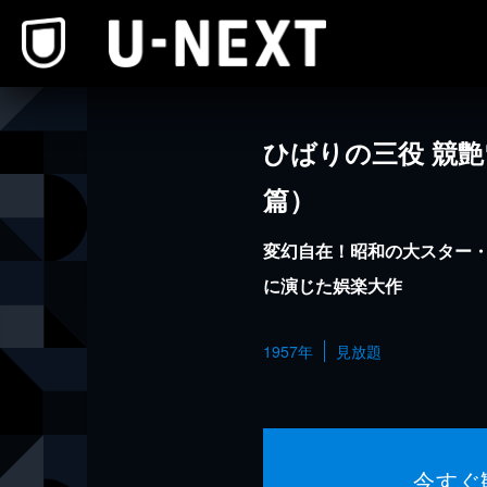
本文へスキップ
ひばりの三役 競
篇）
変幻自在！昭和の大スター
に演じた娯楽大作
1957年
見放題
今すぐ