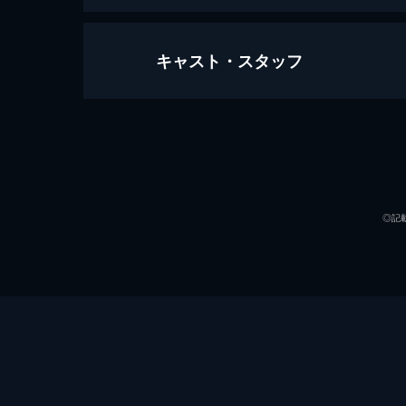
キャスト・スタッフ
ひばりの三役 競艶雪之丞変化（前篇
91分
出演
◎記