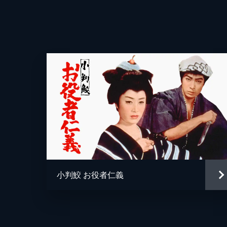
原作
音楽
製作
小判鮫 お役者仁義