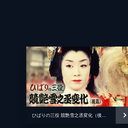
ひばりの三役 競艶雪之丞変化（後篇）