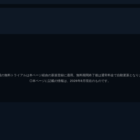
）
美空ひばり
宇治みさ子
載の無料トライアルは本ページ経由の新規登録に適用。無料期間終了後は通常料金で自動更新となり
◎本ページに記載の情報は、2026年8月現在のものです。
北沢典子
若杉嘉津子
沼田曜一
丹波哲郎