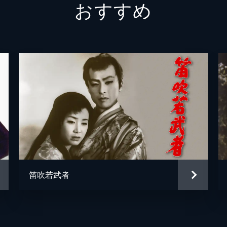
おすすめ
中田竜雄
三上於菟吉
山田栄一
大蔵貢
笛吹若武者