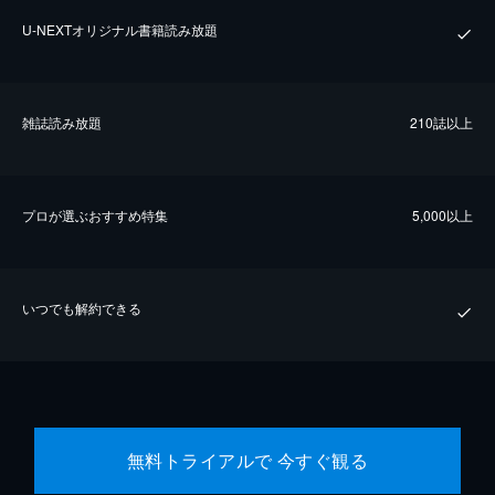
U-NEXTオリジナル書籍読み放題
雑誌読み放題
210誌以上
プロが選ぶおすすめ特集
5,000以上
いつでも解約できる
無料トライアルで 今すぐ観る