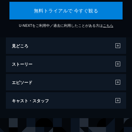
無料トライアルで 今すぐ観る
U-NEXTをご利用中／過去に利用したことがある方は
こちら
見どころ
ストーリー
エピソード
存在のない子供たち
キャスト・スタッフ
127分
出演
ゼイン
ゼイン・アル・ラフィーア
ラヒル・シファラ
ヨルダノス・シフェラウ