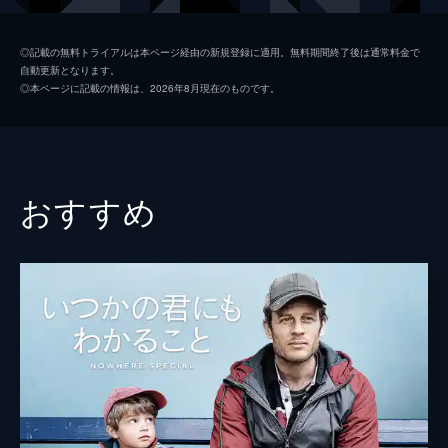
ヨナス
ボルワティフ・トレジャー・バンコレ
◎記載の無料トライアルは本ページ経由の新規登録に適用。無料期間終了後は通常料金で
自動更新となります。
スアード
カウサル・アル・ハッダード
◎本ページに記載の情報は、2026年8月現在のものです。
セリーム
ファーディー・カーメル・ユーセフ
サハル
シドラ・イザーム
アスプロ
アラーア・シュシュニーヤ
おすすめ
ナディーン
ナディーン・ラバキー
監督
ナディーン・ラバキー
脚本
ナディーン・ラバキー
ジハード・ホジェイリ
ミシェル・ケサルワニ
音楽
ハーレド・ムザンナル