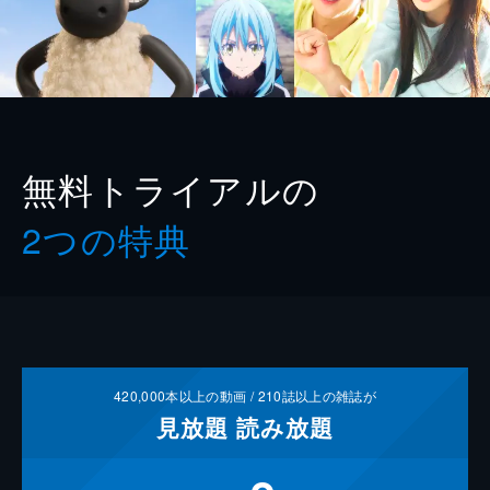
無料トライアルの
2つの特典
420,000
本以上の動画 /
210
誌以上の雑誌が
見放題
読み放題