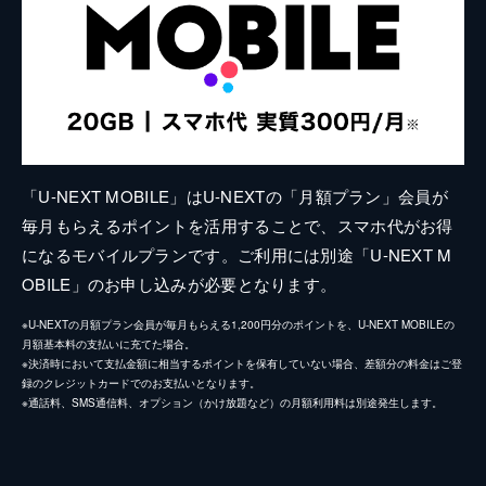
「U-NEXT MOBILE」はU-NEXTの「月額プラン」会員が
毎月もらえるポイントを活用することで、スマホ代がお得
になるモバイルプランです。ご利用には別途「U-NEXT M
OBILE」のお申し込みが必要となります。
※U-NEXTの月額プラン会員が毎月もらえる1,200円分のポイントを、U-NEXT MOBILEの
月額基本料の支払いに充てた場合。
※決済時において支払金額に相当するポイントを保有していない場合、差額分の料金はご登
録のクレジットカードでのお支払いとなります。
※通話料、SMS通信料、オプション（かけ放題など）の月額利用料は別途発生します。