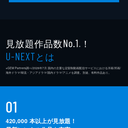
見放題作品数
！
No.1
※
とは
U-NEXT
※GEM Partners調べ/2026年7⽉ 国内の主要な定額制動画配信サービスにおける洋画/邦画/
海外ドラマ/韓流・アジアドラマ/国内ドラマ/アニメを調査。別途、有料作品あり。
01
420,000
本以上が見放題！