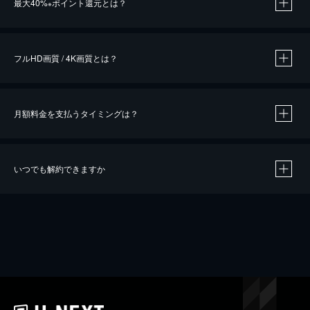
最大40%
ポイント還元とは？
※
※
作品によって必要なポイントが異なります。
フルHD画質 / 4K画質とは？
月額料金を支払うタイミングは？
※
40％ポイント還元の対象は、クレジットカード決済による作品の購入 / レンタルです。
※
iOSアプリのUコイン決済による作品の購入 / レンタルは、20％のポイント還元です。
※
還元の対象外となる決済方法や商品があります。くわしくは
こちら
をご確認ください。
いつでも解約できますか
こちら