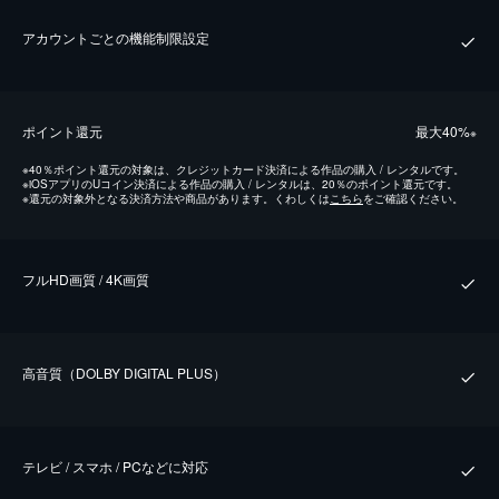
アカウントごとの機能制限設定
ポイント還元
最⼤40%
※
※
40％ポイント還元の対象は、クレジットカード決済による作品の購入 / レンタルです。
※
iOSアプリのUコイン決済による作品の購入 / レンタルは、20％のポイント還元です。
※
還元の対象外となる決済方法や商品があります。くわしくは
こちら
をご確認ください。
フルHD画質 / 4K画質
⾼⾳質（DOLBY DIGITAL PLUS）
テレビ / スマホ / PCなどに対応