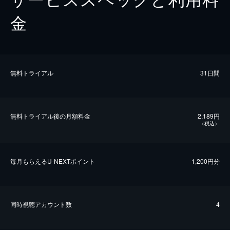
金
無料トライアル
31日間
無料トライアル後の⽉額料金
2,189円
（税込）
毎⽉もらえるU-NEXTポイント
1,200円分
同時視聴アカウント数
4