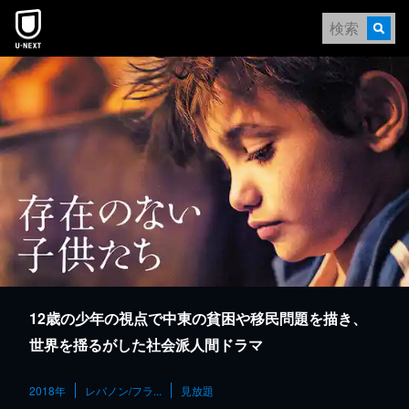
本文へスキップ
12歳の少年の視点で中東の貧困や移民問題を描き、
世界を揺るがした社会派人間ドラマ
2018年
レバノン/フラ...
見放題