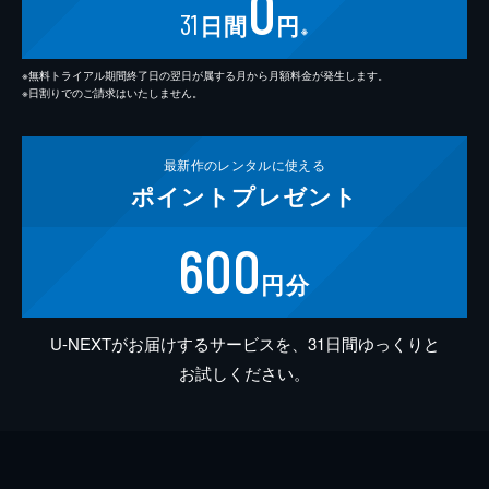
0
31
日間
円
※
※無料トライアル期間終了日の翌日が属する月から月額料金が発生します。
※日割りでのご請求はいたしません。
最新作の
レンタルに使える
ポイント
プレゼント
600
円分
U-NEXTがお届けするサービスを、31日間ゆっくりと
お試しください。