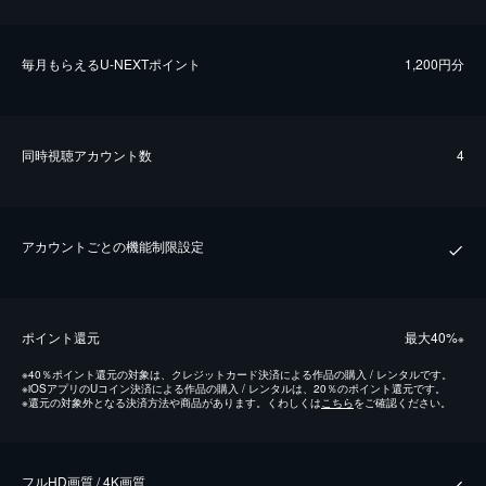
毎⽉もらえるU-NEXTポイント
1,200円分
同時視聴アカウント数
4
アカウントごとの機能制限設定
ポイント還元
最⼤40%
※
※
40％ポイント還元の対象は、クレジットカード決済による作品の購入 / レンタルです。
※
iOSアプリのUコイン決済による作品の購入 / レンタルは、20％のポイント還元です。
※
還元の対象外となる決済方法や商品があります。くわしくは
こちら
をご確認ください。
フルHD画質 / 4K画質