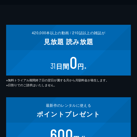
420,000
本以上の動画 /
210
誌以上の雑誌が
見放題
読み放題
0
31
日間
円
※
※無料トライアル期間終了日の翌日が属する月から月額料金が発生します。
※日割りでのご請求はいたしません。
最新作の
レンタルに使える
ポイント
プレゼント
600