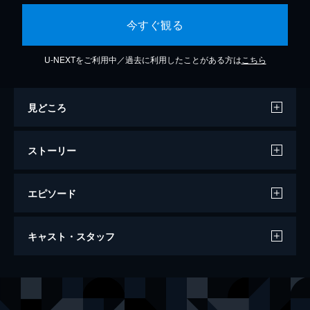
今すぐ観る
U-NEXTをご利用中／過去に利用したことがある方は
こちら
見どころ
ストーリー
エピソード
蜜蜂と遠雷
キャスト・スタッフ
119分
出演
栄伝亜夜
松岡茉優
高島明石
松坂桃李