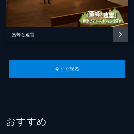
小野寺昌幸
鹿賀丈史
芹澤興人
森優作
蜜蜂と遠雷
松岡依都美
小園茉奈
キタキマユ
今すぐ観る
加藤莉奈
和田龍聖
監督
石川慶
脚本
石川慶
原作
恩田陸
おすすめ
製作
市川南