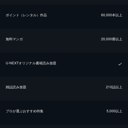
ポイント（レンタル）作品
60,000本以上
無料マンガ
20,000冊以上
U-NEXTオリジナル書籍読み放題
雑誌読み放題
210誌以上
プロが選ぶおすすめ特集
5,000以上