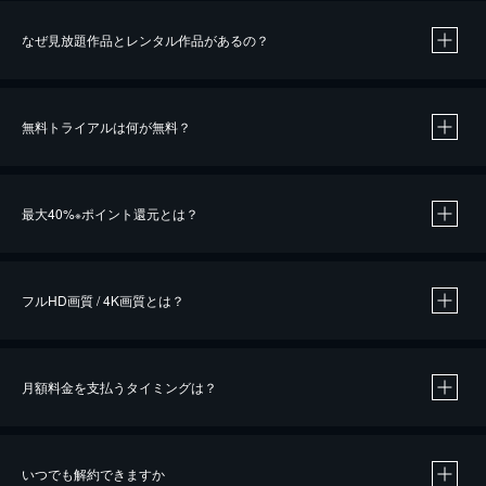
なぜ見放題作品とレンタル作品があるの？
無料トライアルは何が無料？
※
最大40%
ポイント還元とは？
※
※
作品によって必要なポイントが異なります。
フルHD画質 / 4K画質とは？
月額料金を支払うタイミングは？
※
40％ポイント還元の対象は、クレジットカード決済による作品の購入 / レンタルです。
※
iOSアプリのUコイン決済による作品の購入 / レンタルは、20％のポイント還元です。
※
還元の対象外となる決済方法や商品があります。くわしくは
こちら
をご確認ください。
いつでも解約できますか