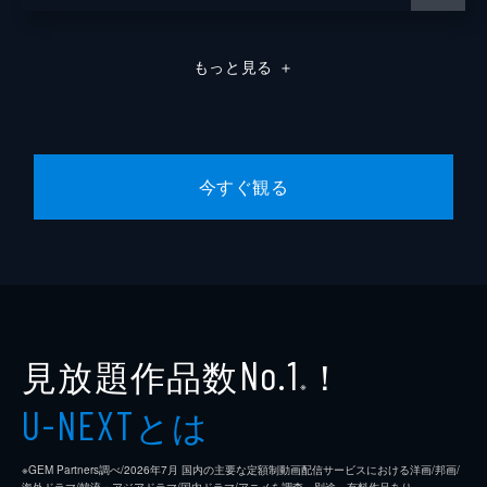
もっと見る
＋
今すぐ観る
見放題作品数
！
No.1
※
とは
U-NEXT
※GEM Partners調べ/2026年7⽉ 国内の主要な定額制動画配信サービスにおける洋画/邦画/
海外ドラマ/韓流・アジアドラマ/国内ドラマ/アニメを調査。別途、有料作品あり。