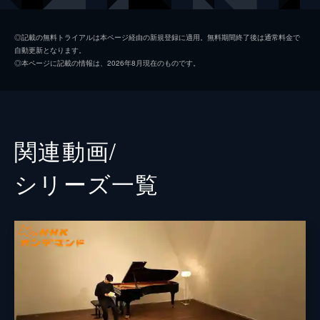
マサル・カルロス・レヴィ・アナトール
森崎ウィン
◎記載の無料トライアルは本ページ経由の新規登録に適用。無料期間終了後は通常料金で
自動更新となります。
風間塵
鈴鹿央士
◎本ページに記載の情報は、2026年8月現在のものです。
高島満智子
臼田あさ美
仁科雅美
ブルゾンちえみ
ジェニファ・チャン
福島リラ
関連動画/
ピアノ修理職人の男
眞島秀和
シリーズ⼀覧
コンクール会場のクローク係
片桐はいり
菱沼忠明
光石研
田久保寛
平田満
ナサニエル・シルヴァーバーグ
アンジェイ・ヒラ
嵯峨三枝子
斉藤由貴