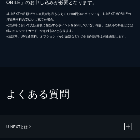
OBILE」のお申し込みが必要となります。
※U-NEXTの月額プラン会員が毎月もらえる1,200円分のポイントを、U-NEXT MOBILEの
月額基本料の支払いに充てた場合。
※決済時において支払金額に相当するポイントを保有していない場合、差額分の料金はご登
録のクレジットカードでのお支払いとなります。
※通話料、SMS通信料、オプション（かけ放題など）の月額利用料は別途発生します。
よくある質問
U-NEXTとは？