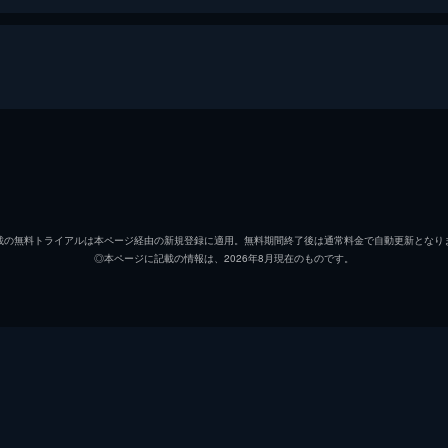
日を迎えたのだが、突如婚約者の母親に破談を告げられる。友
にいるスケート選手の恋人・トンヘが韓国に来ると知って大喜
チ・チャンウク
ト・ジウォン
載の無料トライアルは本ページ経由の新規登録に適用。無料期間終了後は通常料金で自動更新となり
◎本ページに記載の情報は、2026年8月現在のものです。
オ・ジウン
追い込んだ放送局のアナウンサー局長であるキム・ジュンを見
ンサーになりたいセワは、父親の七光りで他人が抜てきされた
パク・チョンア
アレックス
ムン・ウナ
テル会長夫人であるマルソンから生き別れた娘を捜すよう頼ま