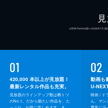
35分
第9話
見
両家の母親にデートしているところを
での行動を謝ろうとセワに会うが、
※GEM Partners調べ/20
て…。
35分
第10話
愛を貫きたいセヨンは家を出てテフン
01
02
が、ソノクから辛らつな言葉を浴びせ
まう。
420,000
本以上が見放題！
動画も
35分
最新レンタル作品も充実。
U-NE
見放題のラインアップ数は断トツ
映画 / 
のNo.1。だから観たい作品を、た
ん、マンガ 
っぷり、お得に楽しめます。ま
豊富にラ