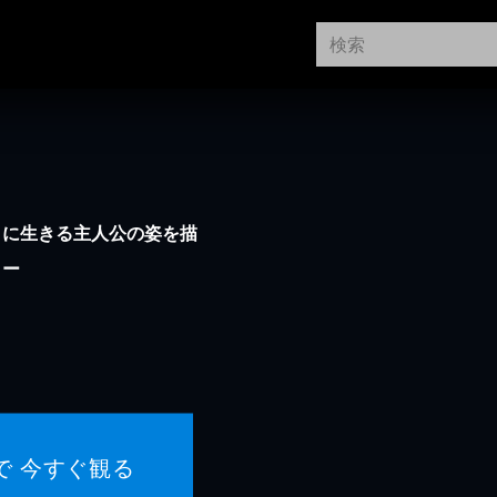
きに生きる主人公の姿を描
リー
で 今すぐ観る