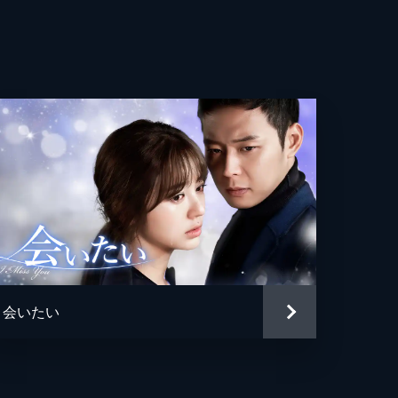
心
ピ
ン
族
険
会いたい