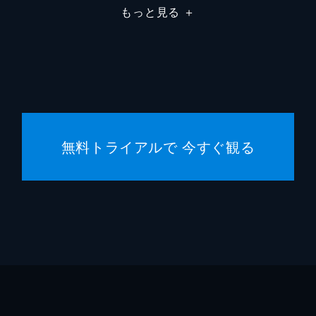
もっと見る
＋
中のトンヘに代わってアンナの面倒を見ることに。ボンイの母
返すと豪語。だが、当てにしていた積立預金をカンジェが使っ
使われてしまい借金を返せない。スルニョからは家の掃除を命
無料トライアルで 今すぐ観る
すると、息子のテフンとセヨンが映像チャットでデートを楽し
して、カメラの前で父親への憎しみをぶちまけ、番組をめちゃ
れて、セワは失意のどん底に落ちるが、そんな彼女をドジンは