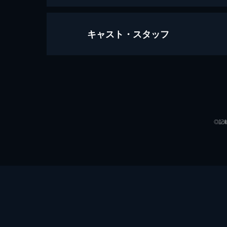
キャスト・スタッフ
第1話
ホテルの調理部で働くボンイは結納の
で放送局アナウンサー・セワは、米国
する。
出演
41分
第2話
◎記
ボンイの母・ソノクは、家族を破滅に
け、怒りに体を震わせる。花形アナウ
とに失望する。
35分
第3話
脚本
ホテルの女社長・ヘスクはカメリアホ