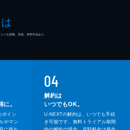
とは
局
し
マ/アニメを調査。別途、有料作品あり。
く
04
し
解約は
得に。
いつでもOK。
のポイン
U-NEXTの解約は、いつでも手続
ルやマン
き可能です。無料トライアル期間
月に持ち
中の解約の場合、月額料金は発生