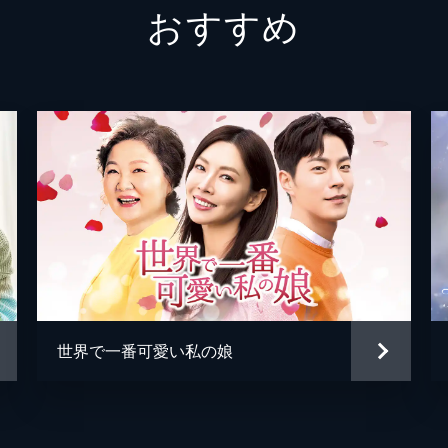
おすすめ
、アンナが自分を捨てた夫に未練を募らせていることを知り、
キム・ミョンウク
母親のスルニョは警察署へ出かけるが、そこでボンイの叔父・
。セワはトンへとのデートを楽しむが、母・アンナがアクシデ
・ジュン局長に叱られる。会社を辞めろと言われた彼女は「家
をついてしまう。しかし、トンヘに出演を断られ、両者の仲は
世界で一番可愛い私の娘