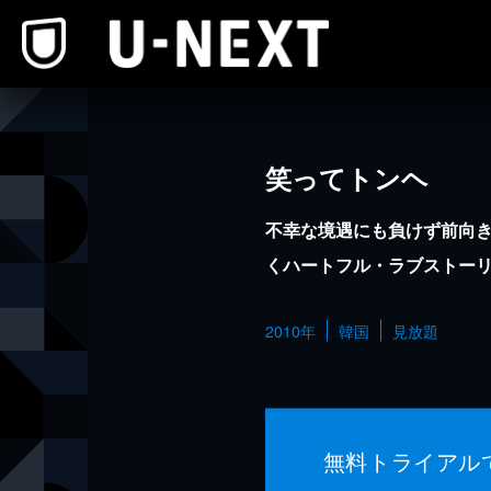
本文へスキップ
笑ってトンヘ
不幸な境遇にも負けず前向
くハートフル・ラブストー
2010年
韓国
見放題
無料トライアル