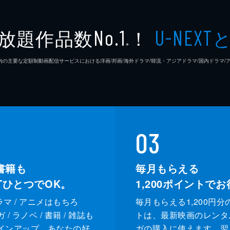
放題作品数
！
No.1
U-NEXT
見つかったテフンとセヨンは家に連れ戻される。トンへは放送
※
彼女の心変わりを知って驚く。また、心をつなぎとめようと
26年7⽉ 国内の主要な定額制動画配信サービスにおける洋画/邦画/海外ドラマ/韓流・アジアドラマ/国内ドラ
の家に身を寄せることにした。スルニョはすぐに連れ戻しにい
03
られ、独り身の寂しさを感じ、悲しみのあまり家を飛び出して
書籍も
毎月もらえる
XTひとつでOK。
1,200
ポイントでお
ドラマ / アニメはもちろ
毎月もらえる1,200円分
/ ラノベ / 書籍 / 雑誌も
トは、最新映画のレンタ
インアップ。あなたの好
ガの購入に使えます。翌