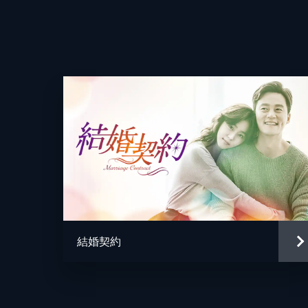
た。トンへは無事ソウルに到着したが
演出
を痛める。
37分
第4話
セワが無断外泊したため気が動転した
ルチェに出会って恋心をくすぐられる
トに見舞われる。
35分
第5話
セワは約束の時間に遅れたため、キム
捜しの番組にトンヘが出演する」と嘘
結婚契約
悪になる。
37分