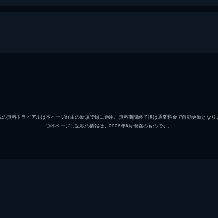
片桐春之介
星野源
鷹村源右衛門
高橋一
載の無料トライアルは本ページ経由の新規登録に適用。無料期間終了後は通常料金で自動更新となり
◎本ページに記載の情報は、2026年8月現在のものです。
於蘭
高畑充
仲田小兵衛
山内圭
佐島竜五郎
正名僕
ピエー