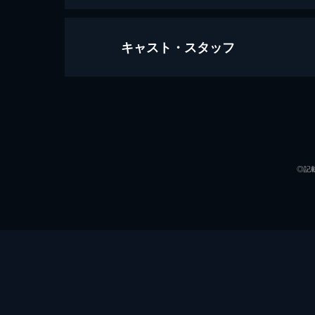
キャスト・スタッフ
引っ越し大名！
121分
出演
◎記