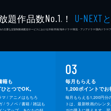
土橋章
放題作品数
！
No.1
U-NEXT
※
土橋章
26年7⽉ 国内の主要な定額制動画配信サービスにおける洋画/邦画/海外ドラマ/韓流・アジアドラマ/国内ドラ
03
書籍も
毎月もらえる
XTひとつでOK。
1,200
ポイントでお
ドラマ / アニメはもちろ
毎月もらえる1,200円分
/ ラノベ / 書籍 / 雑誌も
トは、最新映画のレンタ
インアップ。あなたの好
ガの購入に使えます。翌