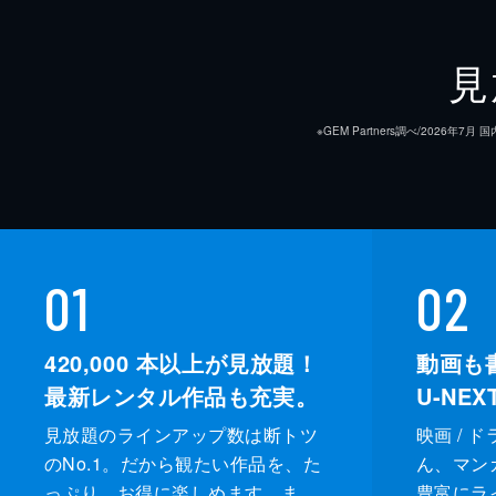
脚本
見
原作
※GEM Partners調べ/20
01
02
420,000
本以上が見放題！
動画も
最新レンタル作品も充実。
U-NE
見放題のラインアップ数は断トツ
映画 / 
のNo.1。だから観たい作品を、た
ん、マンガ 
っぷり、お得に楽しめます。ま
豊富にラ