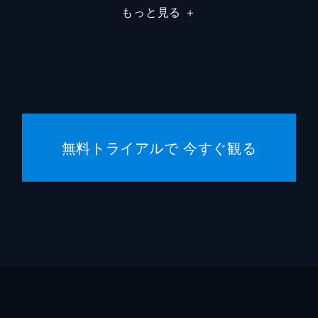
もっと見る
＋
大野の妾
丘みど
柳沢吉保
向井理
山里一郎太
小澤征
中西監物
濱田岳
無料トライアルで 今すぐ観る
藤原修蔵
西村ま
本村三右衛門
松重豊
松平直矩
及川光
立川志
犬童一