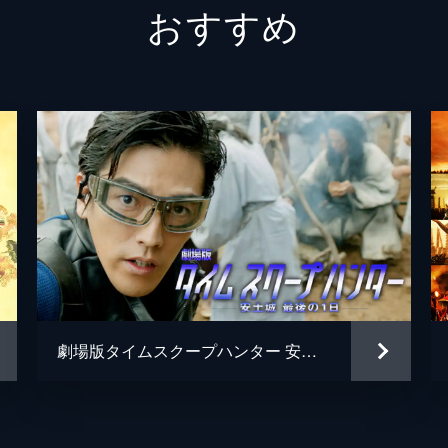
おすすめ
高橋四郎
飯尾和
田中衆三郎
和田聰
和泉屋新吉
岡山天
松岡広
波津
富田靖
中村靖
矢野聖
劇場版タイムスクープハンター 安土城 最後の1日
音松
鳥越壮
斉藤暁