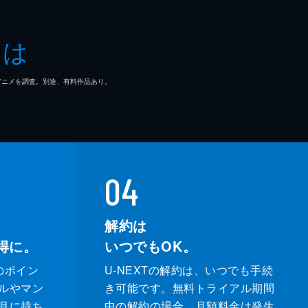
宏
とは
宏
マ/アニメを調査。別途、有料作品あり。
04
解約は
得に。
いつでもOK。
のポイン
U-NEXTの解約は、いつでも手続
ルやマン
き可能です。無料トライアル期間
月に持ち
中の解約の場合、月額料金は発生