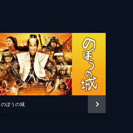
樹
宏
音
大
子
日
人
のぼうの城
真