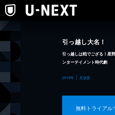
本文へスキップ
引っ越し大名！
引っ越しは戦でござる！星
ンターテイメント時代劇
2019年
見放題
無料トライアル