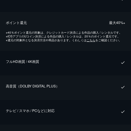
ポイント還元
最⼤40%
※
※
40％ポイント還元の対象は、クレジットカード決済による作品の購入 / レンタルです。
※
iOSアプリのUコイン決済による作品の購入 / レンタルは、20％のポイント還元です。
※
還元の対象外となる決済方法や商品があります。くわしくは
こちら
をご確認ください。
フルHD画質 / 4K画質
⾼⾳質（DOLBY DIGITAL PLUS）
テレビ / スマホ / PCなどに対応