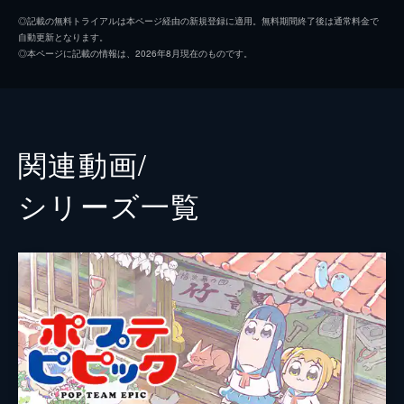
ポプ子
保志総一朗
#14
◎記載の無料トライアルは本ページ経由の新規登録に適用。無料期間終了後は通常料金で
自動更新となります。
ポプ子とピピ美が主人公の予測不能なショー
ピピ美
石田彰
◎本ページに記載の情報は、2026年8月現在のものです。
トコメディ。多様なアニメーションスタイル
ポプ子
國府田マリ子
と声優が織りなす、常識破りの展開が魅力。
24分
ピピ美
井上喜久子
ポプ子
飛田展男
関連動画/
ピピ美
島田敏
シリーズ⼀覧
ポプ子
花澤香菜
ピピ美
戸松遥
ポプ子
山口勝平
ピピ美
緒方賢一
ポプ子
加藤英美里
ピピ美
福原香織