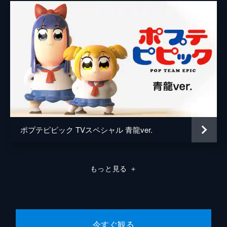
ポプ子
櫻井孝宏
ピピ美
福山潤
ポプ子
小桜エツコ
ピピ美
横山智佐
ポプ子
緑川光
ピピ美
子安武人
ポプ子
尾崎由香
ポプテピピック TVスペシャル 青龍ver.
ピピ美
内田彩
ポプ子
伊東健人
もっと見る
＋
ピピ美
木島隆一
ポプ子
板倉俊介
今すぐ観る
ピピ美
安達亨