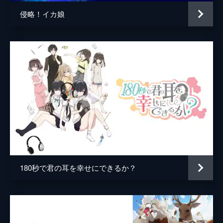
侵略！イカ娘
180秒で君の耳を幸せにできるか？