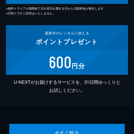
※無料トライアル期間終了日の翌日が属する月から月額料金が発生します。
※日割りでのご請求はいたしません。
最新作の
レンタルに使える
ポイント
プレゼント
600
円分
U-NEXTがお届けするサービスを、31日間ゆっくりと
お試しください。
今すぐ観る