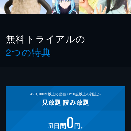
無料トライアルの
2つの特典
420,000
本以上の動画 /
210
誌以上の雑誌が
見放題
読み放題
0
31
日間
円
※