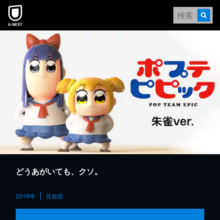
本文へスキップ
どうあがいても、クソ。
2019年
見放題