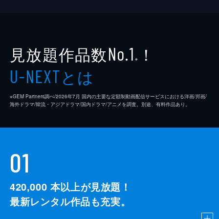
見放題作品数
！
No.1
※
とは
U-NEXT
※GEM Partners調べ/2026年7⽉ 国内の主要な定額制動画配信サービスにおける洋画/邦画/
海外ドラマ/韓流・アジアドラマ/国内ドラマ/アニメを調査。別途、有料作品あり。
01
420,000
本以上が見放題！
最新レンタル作品も充実。