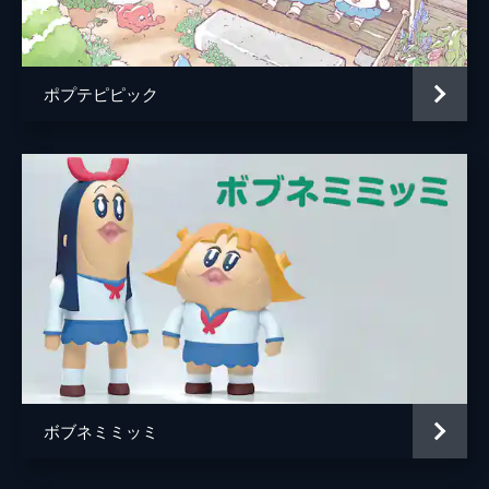
ポプ子
関智一
ピピ美
秋元羊介
ポプテピピック
ポプ子
玉川砂記子
ピピ美
田中敦子
ポプ子
小野友樹
ピピ美
小野賢章
ポプ子
竹内順子
ピピ美
佐久間レイ
ポプ子
関俊彦
ピピ美
遊佐浩二
ボブネミミッミ
ポプ子
花守ゆみり
ピピ美
東山奈央