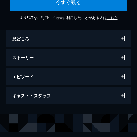
今すぐ観る
U-NEXTをご利用中／過去に利用したことがある方は
こちら
見どころ
ストーリー
エピソード
#13
キャスト・スタッフ
様々な作風と声優で繰り広げられる、ポプ子
とピピ美のシュールな日常。ロボットアニメ
風オープニングやクレイアニメ、バラエティ
声の出演
ポプ子
田村ゆかり
番組風コントなど、予測不能な展開が次々と
ピピ美
堀江由衣
現れる。
24分