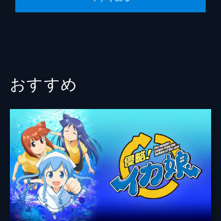
ポプ子
ファニー・ブロック
ピピ美
ケイシー・チェイス
原作
大川ぶくぶ
音楽
吟
おすすめ
アニメーション制作
神風動画