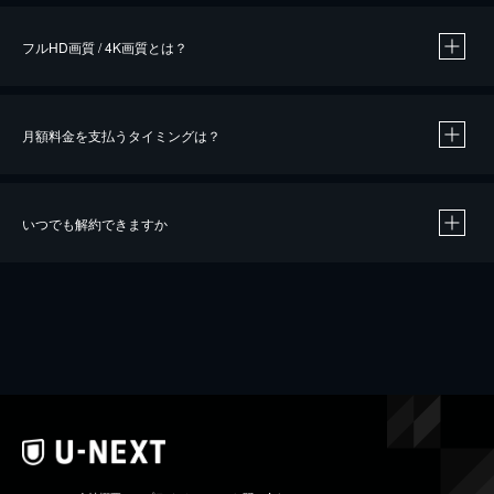
フルHD画質 / 4K画質とは？
月額料金を支払うタイミングは？
※
40％ポイント還元の対象は、クレジットカード決済による作品の購入 / レンタルです。
※
iOSアプリのUコイン決済による作品の購入 / レンタルは、20％のポイント還元です。
※
還元の対象外となる決済方法や商品があります。くわしくは
こちら
をご確認ください。
いつでも解約できますか
こちら