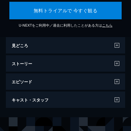
無料トライアルで 今すぐ観る
U-NEXTをご利用中／過去に利用したことがある方は
こちら
見どころ
ストーリー
エピソード
天気の子
キャスト・スタッフ
112分
声の出演
森嶋帆高
醍醐虎汰朗
天野陽菜
森七菜