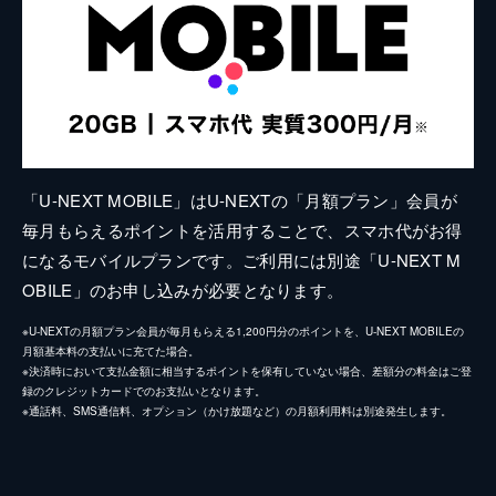
「U-NEXT MOBILE」はU-NEXTの「月額プラン」会員が
毎月もらえるポイントを活用することで、スマホ代がお得
になるモバイルプランです。ご利用には別途「U-NEXT M
OBILE」のお申し込みが必要となります。
※U-NEXTの月額プラン会員が毎月もらえる1,200円分のポイントを、U-NEXT MOBILEの
月額基本料の支払いに充てた場合。
※決済時において支払金額に相当するポイントを保有していない場合、差額分の料金はご登
録のクレジットカードでのお支払いとなります。
※通話料、SMS通信料、オプション（かけ放題など）の月額利用料は別途発生します。