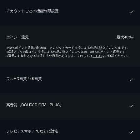
アカウントごとの機能制限設定
ポイント還元
最⼤40%
※
※
40％ポイント還元の対象は、クレジットカード決済による作品の購入 / レンタルです。
※
iOSアプリのUコイン決済による作品の購入 / レンタルは、20％のポイント還元です。
※
還元の対象外となる決済方法や商品があります。くわしくは
こちら
をご確認ください。
フルHD画質 / 4K画質
⾼⾳質（DOLBY DIGITAL PLUS）
テレビ / スマホ / PCなどに対応