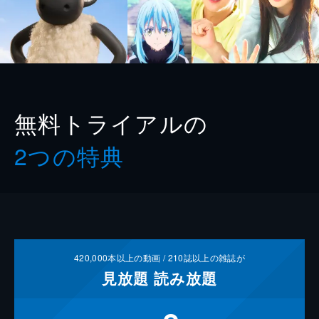
無料トライアルの
2つの特典
420,000
本以上の動画 /
210
誌以上の雑誌が
見放題
読み放題