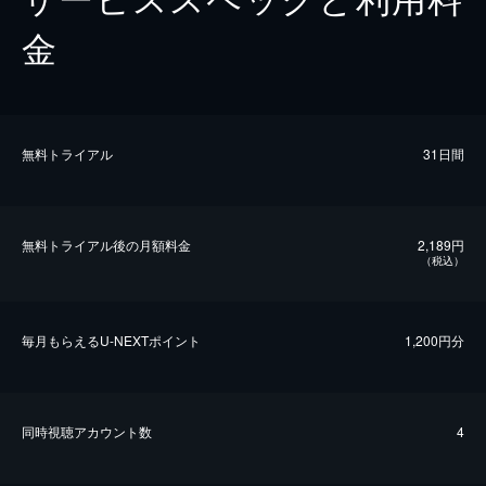
金
無料トライアル
31日間
無料トライアル後の⽉額料金
2,189円
（税込）
毎⽉もらえるU-NEXTポイント
1,200円分
同時視聴アカウント数
4