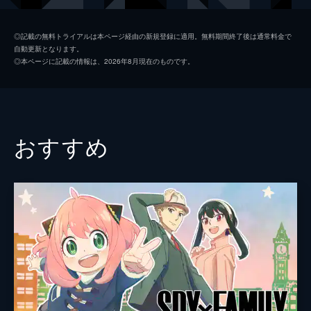
夏美
本田翼
◎記載の無料トライアルは本ページ経由の新規登録に適用。無料期間終了後は通常料金で
自動更新となります。
天野凪
吉柳咲良
◎本ページに記載の情報は、2026年8月現在のものです。
安井
平泉成
高井
梶裕貴
冨美
倍賞千恵子
おすすめ
須賀圭介
小栗旬
監督
新海誠
脚本
新海誠
原作
新海誠
音楽
RADWIMPS
演出
徳野悠我