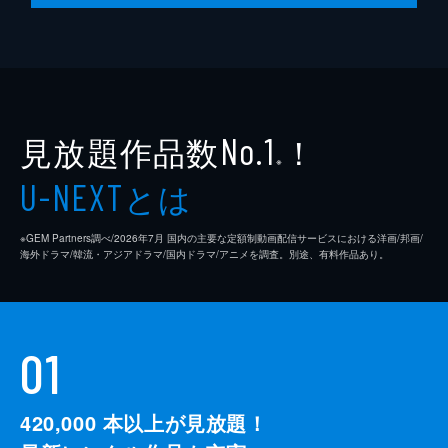
見放題作品数
！
No.1
※
とは
U-NEXT
※GEM Partners調べ/2026年7⽉ 国内の主要な定額制動画配信サービスにおける洋画/邦画/
海外ドラマ/韓流・アジアドラマ/国内ドラマ/アニメを調査。別途、有料作品あり。
01
420,000
本以上が見放題！