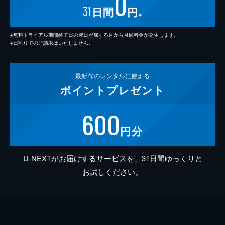
0
31
日間
円
※
※無料トライアル期間終了日の翌日が属する月から月額料金が発生します。
※日割りでのご請求はいたしません。
最新作の
レンタルに使える
ポイント
プレゼント
600
円分
U-NEXTがお届けするサービスを、31日間ゆっくりと
お試しください。