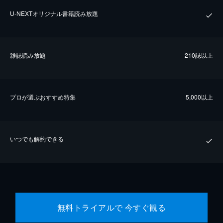
U-NEXTオリジナル書籍読み放題
雑誌読み放題
210誌以上
プロが選ぶおすすめ特集
5,000以上
いつでも解約できる
無料トライアルで 今すぐ観る