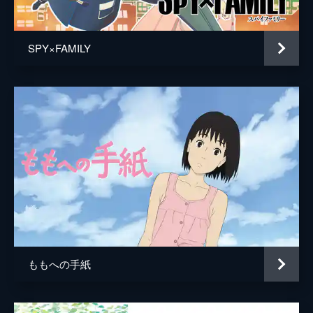
居村健治
アニメーション制作
コミックス・ウェーブ・フィルム
SPY×FAMILY
製作
市川南
川口典孝
ももへの手紙