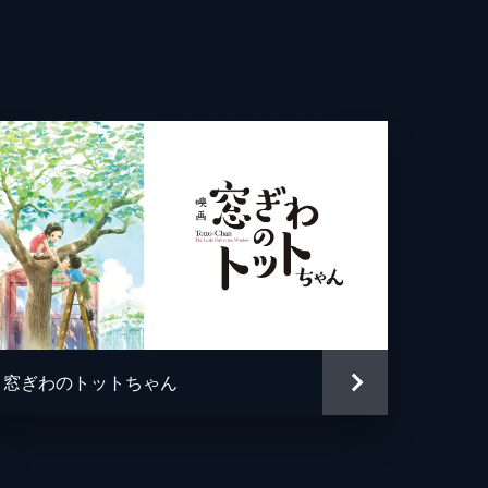
恵子
IMPS
我
窓ぎわのトットちゃん
治
クス・ウェーブ・フィルム