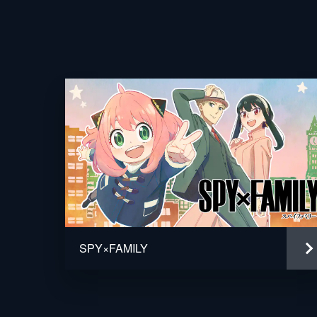
監督
脚本
原作
音楽
演出
SPY×FAMILY
アニメーション制作