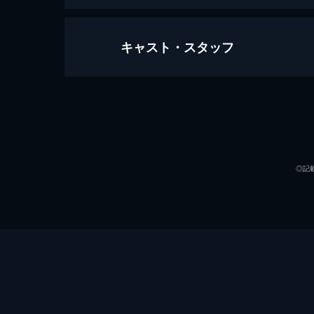
キャスト・スタッフ
天気の子
112分
声の出演
◎記