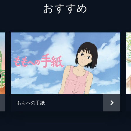
おすすめ
冨美
倍賞千
須賀圭介
小栗旬
新海誠
新海誠
新海誠
RADW
徳野悠
ももへの手紙
居村健
コミッ