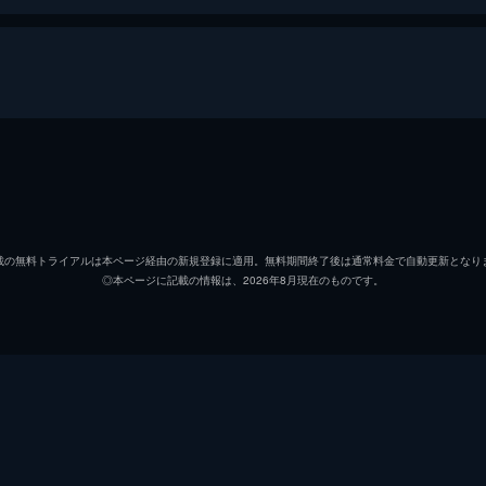
森嶋帆高
醍醐虎
天野陽菜
森七菜
載の無料トライアルは本ページ経由の新規登録に適用。無料期間終了後は通常料金で自動更新となり
◎本ページに記載の情報は、2026年8月現在のものです。
夏美
本田翼
天野凪
吉柳咲
安井
平泉成
高井
梶裕貴