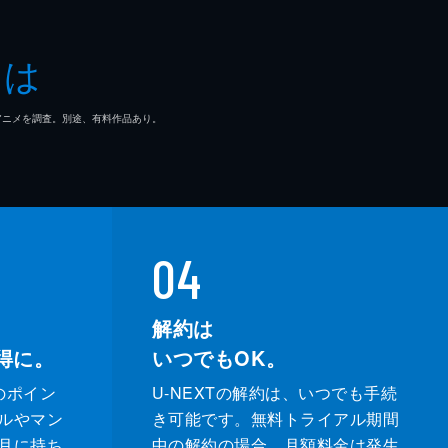
とは
マ/アニメを調査。別途、有料作品あり。
04
解約は
得に。
いつでもOK。
のポイン
U-NEXTの解約は、いつでも手続
ルやマン
き可能です。無料トライアル期間
月に持ち
中の解約の場合、月額料金は発生