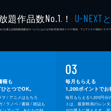
放題作品数
！
No.1
U-NEXT
※
26年7⽉ 国内の主要な定額制動画配信サービスにおける洋画/邦画/海外ドラマ/韓流・アジアドラマ/国内ドラ
03
書籍も
毎月もらえる
XTひとつでOK。
1,200
ポイントでお
ドラマ / アニメはもちろ
毎月もらえる1,200円分
/ ラノベ / 書籍 / 雑誌も
トは、最新映画のレンタ
インアップ。あなたの好
ガの購入に使えます。翌