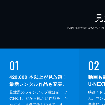
見
※GEM Partners調べ/20
01
02
420,000
本以上が見放題！
動画も
最新レンタル作品も充実。
U-NE
見放題のラインアップ数は断トツ
映画 / 
のNo.1。だから観たい作品を、た
ん、マンガ 
っぷり、お得に楽しめます。ま
豊富にラ