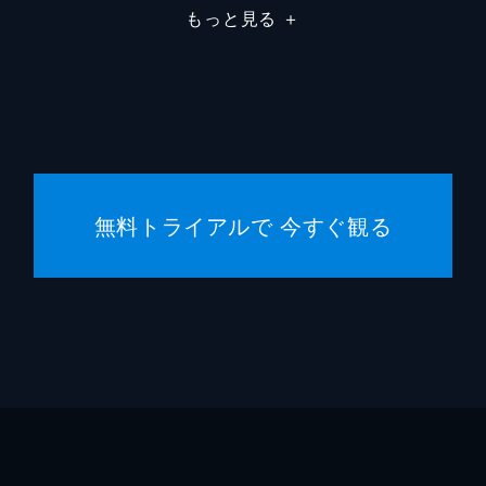
もっと見る
＋
市川南
川口典
無料トライアルで 今すぐ観る