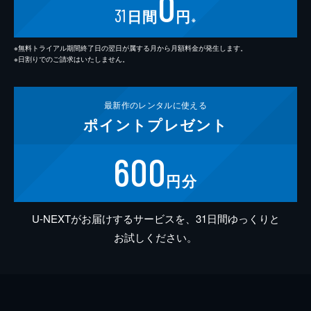
0
31
日間
円
※
※無料トライアル期間終了日の翌日が属する月から月額料金が発生します。
※日割りでのご請求はいたしません。
最新作の
レンタルに使える
ポイント
プレゼント
600
円分
U-NEXTがお届けするサービスを、31日間ゆっくりと
お試しください。