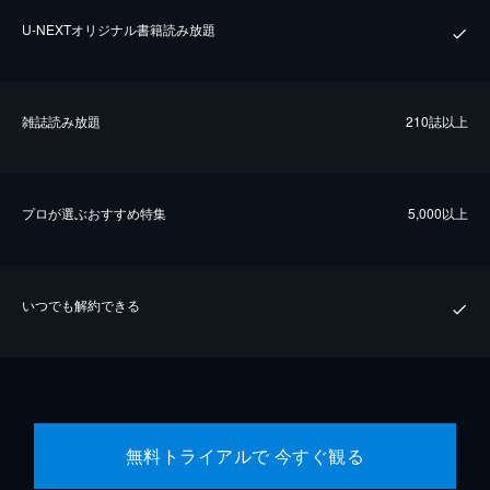
U-NEXTオリジナル書籍読み放題
雑誌読み放題
210誌以上
プロが選ぶおすすめ特集
5,000以上
いつでも解約できる
無料トライアルで 今すぐ観る