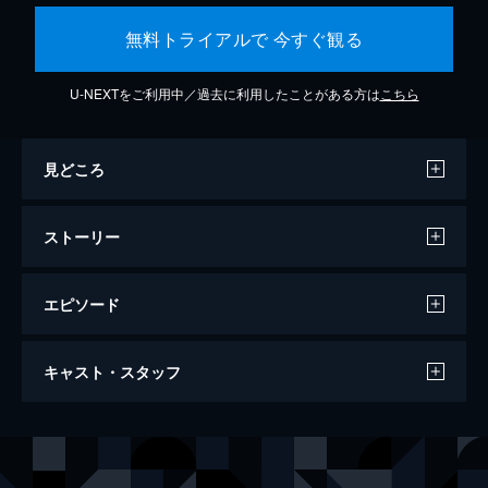
無料トライアルで 今すぐ観る
U-NEXTをご利用中／過去に利用したことがある方は
こちら
見どころ
ストーリー
エピソード
天気の子
キャスト・スタッフ
112分
声の出演
森嶋帆高
醍醐虎汰朗
天野陽菜
森七菜