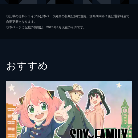
夏美
本田翼
◎記載の無料トライアルは本ページ経由の新規登録に適用。無料期間終了後は通常料金で
自動更新となります。
天野凪
吉柳咲良
◎本ページに記載の情報は、2026年8月現在のものです。
安井
平泉成
高井
梶裕貴
冨美
倍賞千恵子
おすすめ
須賀圭介
小栗旬
監督
新海誠
脚本
新海誠
原作
新海誠
音楽
RADWIMPS
演出
徳野悠我