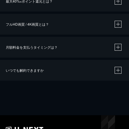
最大40%
ポイント還元とは？
※
※
作品によって必要なポイントが異なります。
フルHD画質 / 4K画質とは？
月額料金を支払うタイミングは？
※
40％ポイント還元の対象は、クレジットカード決済による作品の購入 / レンタルです。
※
iOSアプリのUコイン決済による作品の購入 / レンタルは、20％のポイント還元です。
※
還元の対象外となる決済方法や商品があります。くわしくは
こちら
をご確認ください。
いつでも解約できますか
こちら