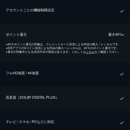
アカウントごとの機能制限設定
ポイント還元
最⼤40%
※
※
40％ポイント還元の対象は、クレジットカード決済による作品の購入 / レンタルです。
※
iOSアプリのUコイン決済による作品の購入 / レンタルは、20％のポイント還元です。
※
還元の対象外となる決済方法や商品があります。くわしくは
こちら
をご確認ください。
フルHD画質 / 4K画質
⾼⾳質（DOLBY DIGITAL PLUS）
テレビ / スマホ / PCなどに対応