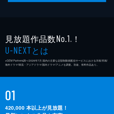
見放題作品数
！
No.1
※
とは
U-NEXT
※GEM Partners調べ/2026年7⽉ 国内の主要な定額制動画配信サービスにおける洋画/邦画/
海外ドラマ/韓流・アジアドラマ/国内ドラマ/アニメを調査。別途、有料作品あり。
01
420,000
本以上が見放題！