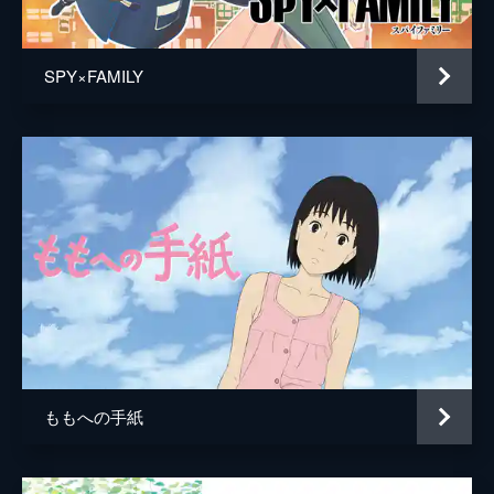
居村健治
アニメーション制作
コミックス・ウェーブ・フィルム
SPY×FAMILY
製作
市川南
川口典孝
ももへの手紙