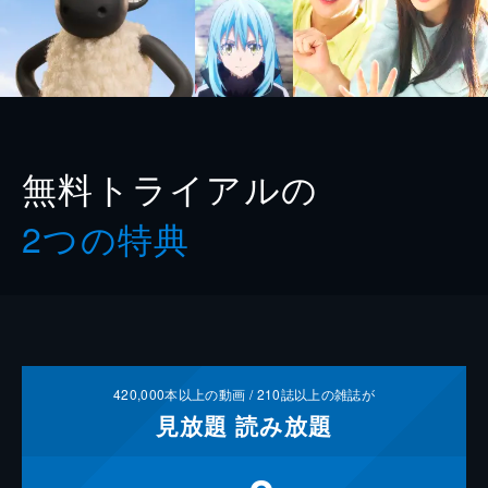
無料トライアルの
2つの特典
420,000
本以上の動画 /
210
誌以上の雑誌が
見放題
読み放題