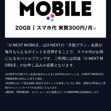
「U-NEXT MOBILE」はU-NEXTの「月額プラン」会員が
毎月もらえるポイントを活用することで、スマホ代がお得
になるモバイルプランです。ご利用には別途「U-NEXT M
OBILE」のお申し込みが必要となります。
※U-NEXTの月額プラン会員が毎月もらえる1,200円分のポイントを、U-NEXT MOBILEの
月額基本料の支払いに充てた場合。
※決済時において支払金額に相当するポイントを保有していない場合、差額分の料金はご登
録のクレジットカードでのお支払いとなります。
※通話料、SMS通信料、オプション（かけ放題など）の月額利用料は別途発生します。