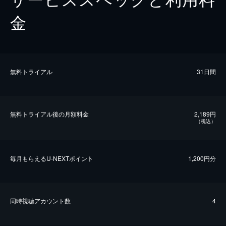
金
無料トライアル
31日間
無料トライアル後の⽉額料金
2,189円
（税込）
毎⽉もらえるU-NEXTポイント
1,200円分
同時視聴アカウント数
4