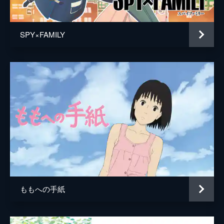
居村健治
アニメーション制作
コミックス・ウェーブ・フィルム
SPY×FAMILY
製作
市川南
川口典孝
ももへの手紙