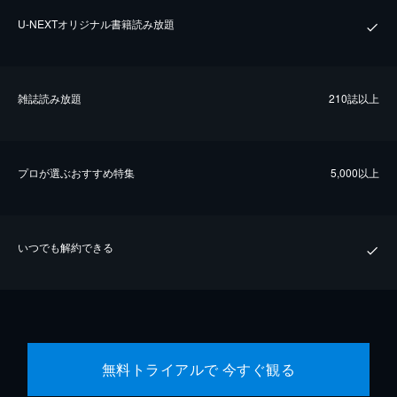
U-NEXTオリジナル書籍読み放題
雑誌読み放題
210誌以上
プロが選ぶおすすめ特集
5,000以上
いつでも解約できる
無料トライアルで 今すぐ観る