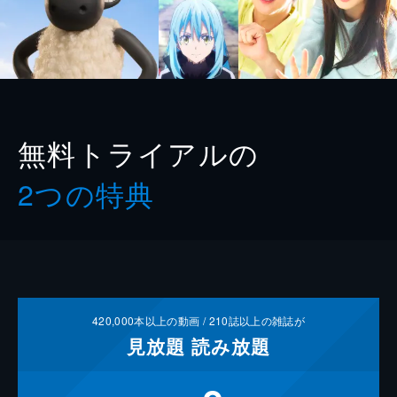
無料トライアルの
2つの特典
420,000
本以上の動画 /
210
誌以上の雑誌が
見放題
読み放題