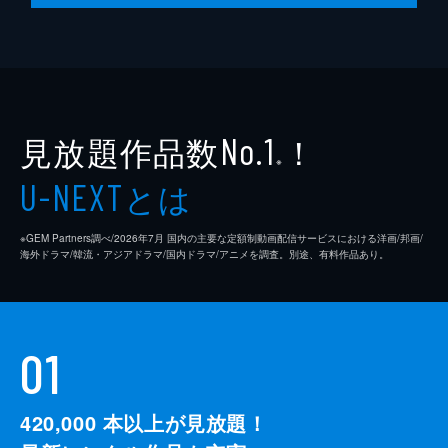
見放題作品数
！
No.1
※
とは
U-NEXT
※GEM Partners調べ/2026年7⽉ 国内の主要な定額制動画配信サービスにおける洋画/邦画/
海外ドラマ/韓流・アジアドラマ/国内ドラマ/アニメを調査。別途、有料作品あり。
01
420,000
本以上が見放題！