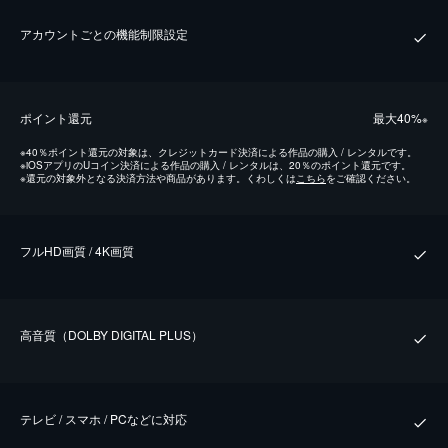
アカウントごとの機能制限設定
ポイント還元
最⼤40%
※
※
40％ポイント還元の対象は、クレジットカード決済による作品の購入 / レンタルです。
※
iOSアプリのUコイン決済による作品の購入 / レンタルは、20％のポイント還元です。
※
還元の対象外となる決済方法や商品があります。くわしくは
こちら
をご確認ください。
フルHD画質 / 4K画質
⾼⾳質（DOLBY DIGITAL PLUS）
テレビ / スマホ / PCなどに対応