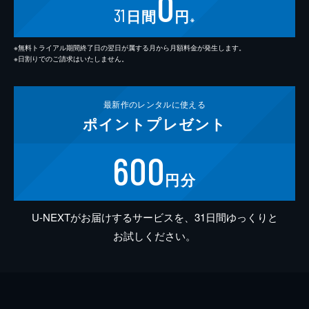
0
31
日間
円
※
※無料トライアル期間終了日の翌日が属する月から月額料金が発生します。
※日割りでのご請求はいたしません。
最新作の
レンタルに使える
ポイント
プレゼント
600
円分
U-NEXTがお届けするサービスを、31日間ゆっくりと
お試しください。