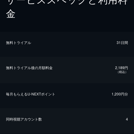
金
無料トライアル
31日間
無料トライアル後の⽉額料金
2,189円
（税込）
毎⽉もらえるU-NEXTポイント
1,200円分
同時視聴アカウント数
4