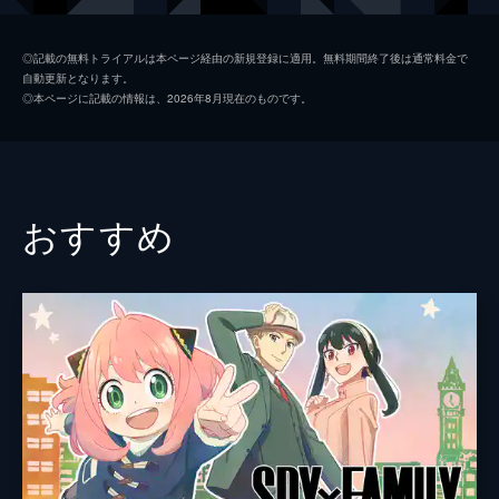
夏美
本田翼
◎記載の無料トライアルは本ページ経由の新規登録に適用。無料期間終了後は通常料金で
自動更新となります。
天野凪
吉柳咲良
◎本ページに記載の情報は、2026年8月現在のものです。
安井
平泉成
高井
梶裕貴
冨美
倍賞千恵子
おすすめ
須賀圭介
小栗旬
監督
新海誠
脚本
新海誠
原作
新海誠
音楽
RADWIMPS
演出
徳野悠我