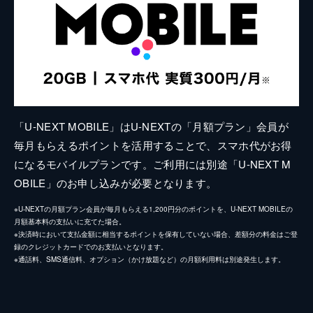
「U-NEXT MOBILE」はU-NEXTの「月額プラン」会員が
毎月もらえるポイントを活用することで、スマホ代がお得
になるモバイルプランです。ご利用には別途「U-NEXT M
OBILE」のお申し込みが必要となります。
※U-NEXTの月額プラン会員が毎月もらえる1,200円分のポイントを、U-NEXT MOBILEの
月額基本料の支払いに充てた場合。
※決済時において支払金額に相当するポイントを保有していない場合、差額分の料金はご登
録のクレジットカードでのお支払いとなります。
※通話料、SMS通信料、オプション（かけ放題など）の月額利用料は別途発生します。