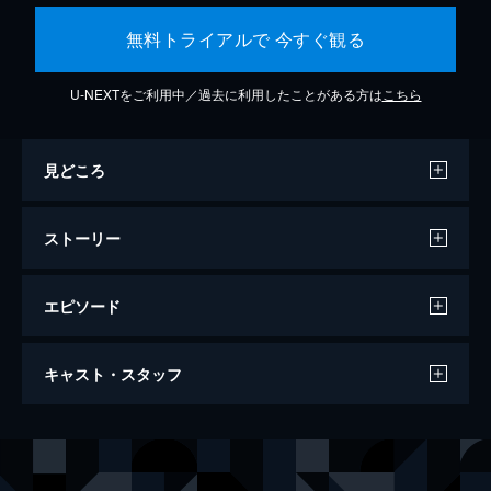
無料トライアルで 今すぐ観る
U-NEXTをご利用中／過去に利用したことがある方は
こちら
見どころ
ストーリー
エピソード
天気の子
キャスト・スタッフ
112分
声の出演
森嶋帆高
醍醐虎汰朗
天野陽菜
森七菜