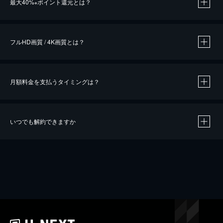
最大40%
ポイント還元とは？
※
※
作品によって必要なポイントが異なります。
フルHD画質 / 4K画質とは？
月額料金を支払うタイミングは？
※
40％ポイント還元の対象は、クレジットカード決済による作品の購入 / レンタルです。
※
iOSアプリのUコイン決済による作品の購入 / レンタルは、20％のポイント還元です。
※
還元の対象外となる決済方法や商品があります。くわしくは
こちら
をご確認ください。
いつでも解約できますか
こちら