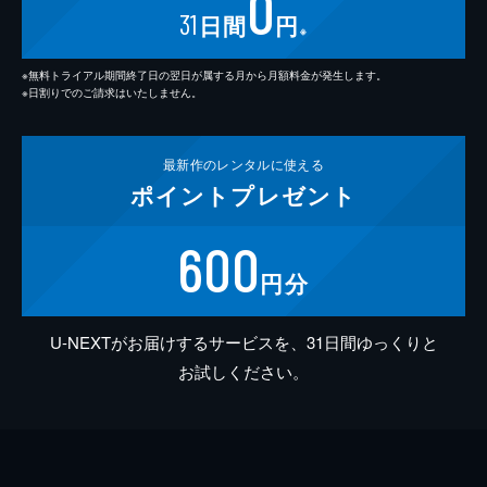
0
31
日間
円
※
※無料トライアル期間終了日の翌日が属する月から月額料金が発生します。
※日割りでのご請求はいたしません。
最新作の
レンタルに使える
ポイント
プレゼント
600
円分
U-NEXTがお届けするサービスを、31日間ゆっくりと
お試しください。