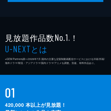
見放題作品数
！
No.1
※
とは
U-NEXT
※GEM Partners調べ/2026年7⽉ 国内の主要な定額制動画配信サービスにおける洋画/邦画/
海外ドラマ/韓流・アジアドラマ/国内ドラマ/アニメを調査。別途、有料作品あり。
01
420,000
本以上が見放題！