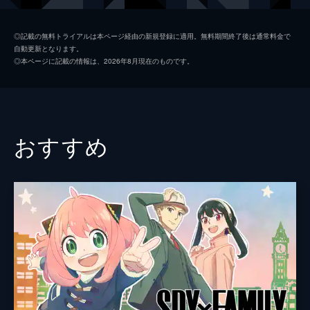
夏美
本田翼
◎記載の無料トライアルは本ページ経由の新規登録に適用。無料期間終了後は通常料金で
自動更新となります。
天野凪
吉柳咲良
◎本ページに記載の情報は、2026年8月現在のものです。
安井
平泉成
高井
梶裕貴
冨美
倍賞千恵子
おすすめ
須賀圭介
小栗旬
監督
新海誠
脚本
新海誠
原作
新海誠
音楽
RADWIMPS
演出
徳野悠我