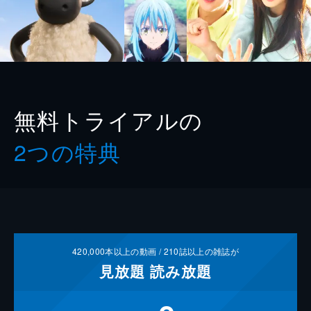
無料トライアルの
2つの特典
420,000
本以上の動画 /
210
誌以上の雑誌が
見放題
読み放題