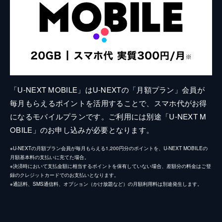
「U-NEXT MOBILE」はU-NEXTの「月額プラン」会員が
毎月もらえるポイントを活用することで、スマホ代がお得
になるモバイルプランです。ご利用には別途「U-NEXT M
OBILE」のお申し込みが必要となります。
※U-NEXTの月額プラン会員が毎月もらえる1,200円分のポイントを、U-NEXT MOBILEの
月額基本料の支払いに充てた場合。
※決済時において支払金額に相当するポイントを保有していない場合、差額分の料金はご登
録のクレジットカードでのお支払いとなります。
※通話料、SMS通信料、オプション（かけ放題など）の月額利用料は別途発生します。