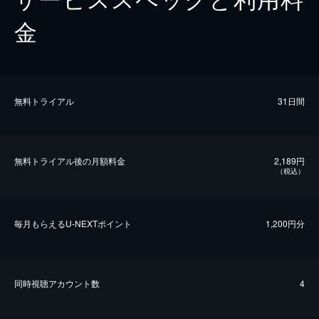
金
無料トライアル
31日間
無料トライアル後の⽉額料金
2,189円
（税込）
毎⽉もらえるU-NEXTポイント
1,200円分
同時視聴アカウント数
4