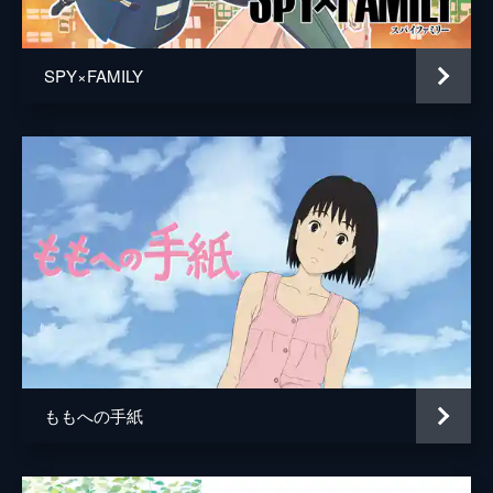
居村健治
アニメーション制作
コミックス・ウェーブ・フィルム
SPY×FAMILY
製作
市川南
川口典孝
ももへの手紙