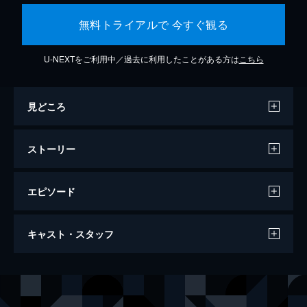
無料トライアルで 今すぐ観る
U-NEXTをご利用中／過去に利用したことがある方は
こちら
見どころ
ストーリー
エピソード
天気の子
キャスト・スタッフ
112分
声の出演
森嶋帆高
醍醐虎汰朗
天野陽菜
森七菜