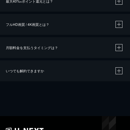
最大40%
ポイント還元とは？
※
※
作品によって必要なポイントが異なります。
フルHD画質 / 4K画質とは？
月額料金を支払うタイミングは？
※
40％ポイント還元の対象は、クレジットカード決済による作品の購入 / レンタルです。
※
iOSアプリのUコイン決済による作品の購入 / レンタルは、20％のポイント還元です。
※
還元の対象外となる決済方法や商品があります。くわしくは
こちら
をご確認ください。
いつでも解約できますか
こちら