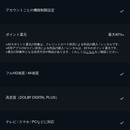
アカウントごとの機能制限設定
ポイント還元
最⼤40%
※
※
40％ポイント還元の対象は、クレジットカード決済による作品の購入 / レンタルです。
※
iOSアプリのUコイン決済による作品の購入 / レンタルは、20％のポイント還元です。
※
還元の対象外となる決済方法や商品があります。くわしくは
こちら
をご確認ください。
フルHD画質 / 4K画質
⾼⾳質（DOLBY DIGITAL PLUS）
テレビ / スマホ / PCなどに対応