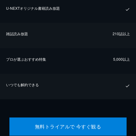
U-NEXTオリジナル書籍読み放題
雑誌読み放題
210誌以上
プロが選ぶおすすめ特集
5,000以上
いつでも解約できる
無料トライアルで 今すぐ観る