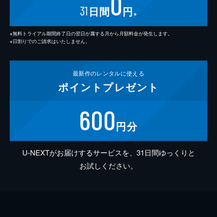
0
31
日間
円
※
※無料トライアル期間終了日の翌日が属する月から月額料金が発生します。
※日割りでのご請求はいたしません。
最新作の
レンタルに使える
ポイント
プレゼント
600
円分
U-NEXTがお届けするサービスを、31日間ゆっくりと
お試しください。