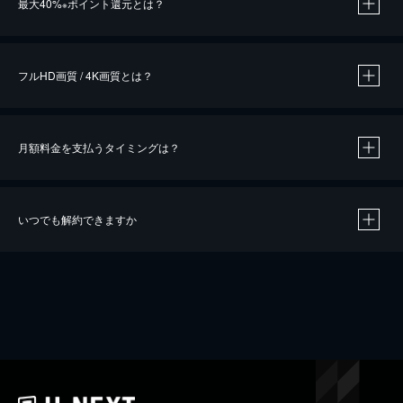
最大40%
ポイント還元とは？
※
※
作品によって必要なポイントが異なります。
フルHD画質 / 4K画質とは？
月額料金を支払うタイミングは？
※
40％ポイント還元の対象は、クレジットカード決済による作品の購入 / レンタルです。
※
iOSアプリのUコイン決済による作品の購入 / レンタルは、20％のポイント還元です。
※
還元の対象外となる決済方法や商品があります。くわしくは
こちら
をご確認ください。
いつでも解約できますか
こちら