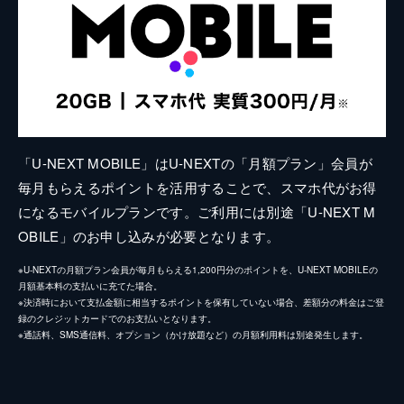
「U-NEXT MOBILE」はU-NEXTの「月額プラン」会員が
毎月もらえるポイントを活用することで、スマホ代がお得
になるモバイルプランです。ご利用には別途「U-NEXT M
OBILE」のお申し込みが必要となります。
※U-NEXTの月額プラン会員が毎月もらえる1,200円分のポイントを、U-NEXT MOBILEの
月額基本料の支払いに充てた場合。
※決済時において支払金額に相当するポイントを保有していない場合、差額分の料金はご登
録のクレジットカードでのお支払いとなります。
※通話料、SMS通信料、オプション（かけ放題など）の月額利用料は別途発生します。