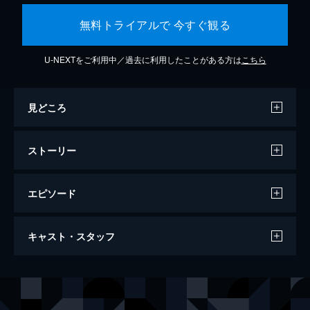
無料トライアルで 今すぐ観る
U-NEXTをご利用中／過去に利用したことがある方は
こちら
見どころ
ストーリー
エピソード
天気の子
キャスト・スタッフ
112分
声の出演
森嶋帆高
醍醐虎汰朗
天野陽菜
森七菜