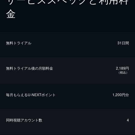
金
無料トライアル
31日間
無料トライアル後の⽉額料金
2,189円
（税込）
毎⽉もらえるU-NEXTポイント
1,200円分
同時視聴アカウント数
4