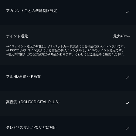
アカウントごとの機能制限設定
ポイント還元
最⼤40%
※
※
40％ポイント還元の対象は、クレジットカード決済による作品の購入 / レンタルです。
※
iOSアプリのUコイン決済による作品の購入 / レンタルは、20％のポイント還元です。
※
還元の対象外となる決済方法や商品があります。くわしくは
こちら
をご確認ください。
フルHD画質 / 4K画質
⾼⾳質（DOLBY DIGITAL PLUS）
テレビ / スマホ / PCなどに対応