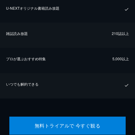
U-NEXTオリジナル書籍読み放題
雑誌読み放題
210誌以上
プロが選ぶおすすめ特集
5,000以上
いつでも解約できる
無料トライアルで 今すぐ観る