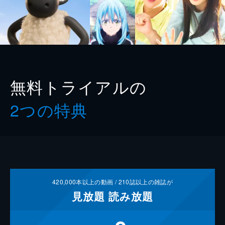
無料トライアルの
2つの特典
420,000
本以上の動画 /
210
誌以上の雑誌が
見放題
読み放題