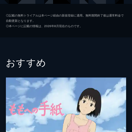
夏美
本田翼
◎記載の無料トライアルは本ページ経由の新規登録に適用。無料期間終了後は通常料金で
自動更新となります。
天野凪
吉柳咲良
◎本ページに記載の情報は、2026年8月現在のものです。
安井
平泉成
高井
梶裕貴
冨美
倍賞千恵子
おすすめ
須賀圭介
小栗旬
監督
新海誠
脚本
新海誠
原作
新海誠
音楽
RADWIMPS
演出
徳野悠我