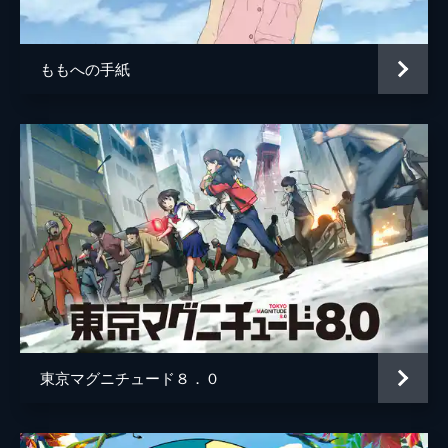
居村健治
アニメーション制作
コミックス・ウェーブ・フィルム
ももへの手紙
製作
市川南
川口典孝
東京マグニチュード８．０