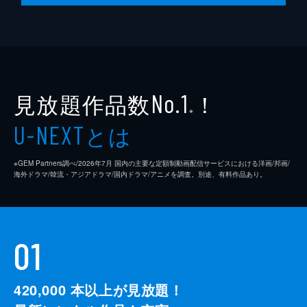
見放題作品数
！
No.1
※
とは
U-NEXT
※GEM Partners調べ/2026年7⽉ 国内の主要な定額制動画配信サービスにおける洋画/邦画/
海外ドラマ/韓流・アジアドラマ/国内ドラマ/アニメを調査。別途、有料作品あり。
01
420,000
本以上が見放題！