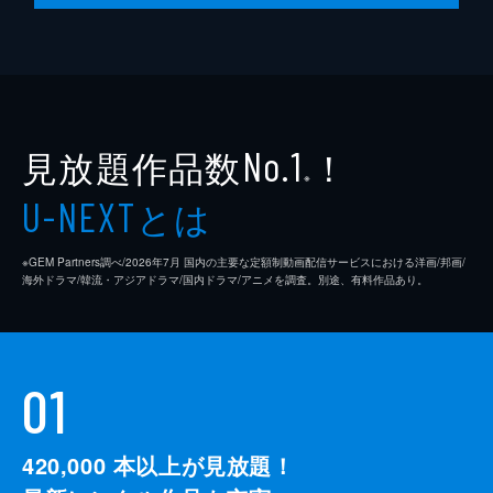
見放題作品数
！
No.1
※
とは
U-NEXT
※GEM Partners調べ/2026年7⽉ 国内の主要な定額制動画配信サービスにおける洋画/邦画/
海外ドラマ/韓流・アジアドラマ/国内ドラマ/アニメを調査。別途、有料作品あり。
01
420,000
本以上が見放題！