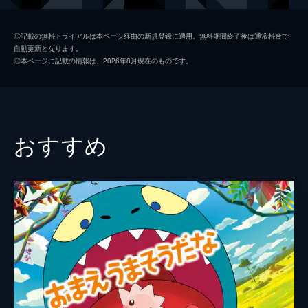
夏美
本田翼
◎記載の無料トライアルは本ページ経由の新規登録に適用。無料期間終了後は通常料金で
自動更新となります。
天野凪
吉柳咲良
◎本ページに記載の情報は、2026年8月現在のものです。
安井
平泉成
高井
梶裕貴
冨美
倍賞千恵子
おすすめ
須賀圭介
小栗旬
監督
新海誠
脚本
新海誠
原作
新海誠
音楽
RADWIMPS
演出
徳野悠我