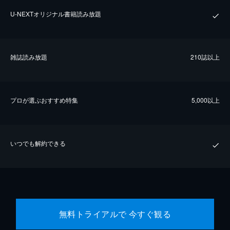
U-NEXTオリジナル書籍読み放題
雑誌読み放題
210誌以上
プロが選ぶおすすめ特集
5,000以上
いつでも解約できる
無料トライアルで 今すぐ観る