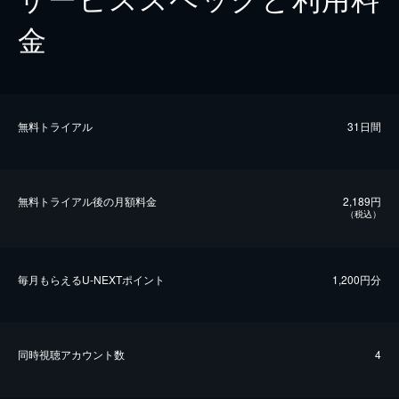
金
無料トライアル
31日間
無料トライアル後の⽉額料金
2,189円
（税込）
毎⽉もらえるU-NEXTポイント
1,200円分
同時視聴アカウント数
4