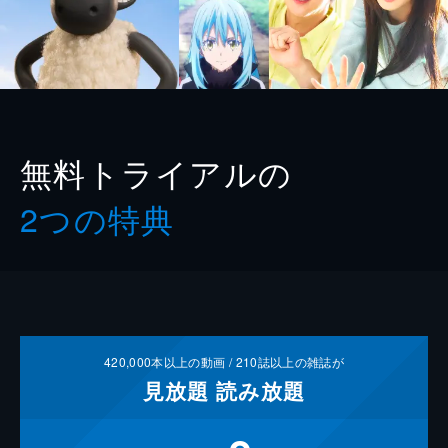
無料トライアルの
2つの特典
420,000
本以上の動画 /
210
誌以上の雑誌が
見放題
読み放題