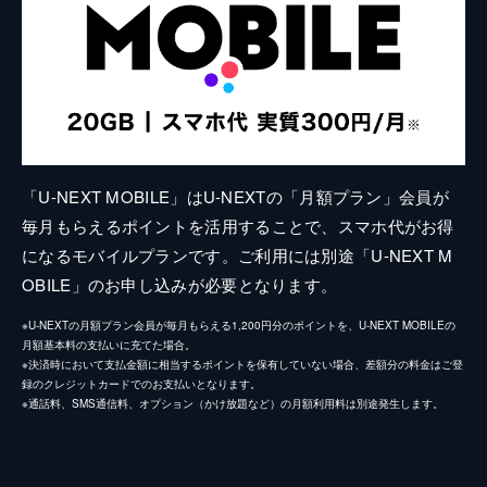
「U-NEXT MOBILE」はU-NEXTの「月額プラン」会員が
毎月もらえるポイントを活用することで、スマホ代がお得
になるモバイルプランです。ご利用には別途「U-NEXT M
OBILE」のお申し込みが必要となります。
※U-NEXTの月額プラン会員が毎月もらえる1,200円分のポイントを、U-NEXT MOBILEの
月額基本料の支払いに充てた場合。
※決済時において支払金額に相当するポイントを保有していない場合、差額分の料金はご登
録のクレジットカードでのお支払いとなります。
※通話料、SMS通信料、オプション（かけ放題など）の月額利用料は別途発生します。