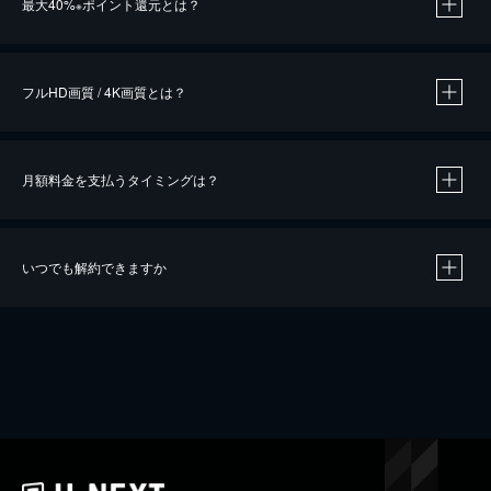
最大40%
ポイント還元とは？
※
※
作品によって必要なポイントが異なります。
フルHD画質 / 4K画質とは？
月額料金を支払うタイミングは？
※
40％ポイント還元の対象は、クレジットカード決済による作品の購入 / レンタルです。
※
iOSアプリのUコイン決済による作品の購入 / レンタルは、20％のポイント還元です。
※
還元の対象外となる決済方法や商品があります。くわしくは
こちら
をご確認ください。
いつでも解約できますか
こちら