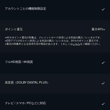
アカウントごとの機能制限設定
ポイント還元
最⼤40%
※
※
40％ポイント還元の対象は、クレジットカード決済による作品の購入 / レンタルです。
※
iOSアプリのUコイン決済による作品の購入 / レンタルは、20％のポイント還元です。
※
還元の対象外となる決済方法や商品があります。くわしくは
こちら
をご確認ください。
フルHD画質 / 4K画質
⾼⾳質（DOLBY DIGITAL PLUS）
テレビ / スマホ / PCなどに対応