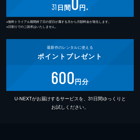
0
31
日間
円
※
※無料トライアル期間終了日の翌日が属する月から月額料金が発生します。
※日割りでのご請求はいたしません。
最新作の
レンタルに使える
ポイント
プレゼント
600
円分
U-NEXTがお届けするサービスを、31日間ゆっくりと
お試しください。