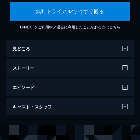
無料トライアルで 今すぐ観る
U-NEXTをご利用中／過去に利用したことがある方は
こちら
見どころ
ストーリー
エピソード
天気の子
キャスト・スタッフ
112分
声の出演
森嶋帆高
醍醐虎汰朗
天野陽菜
森七菜