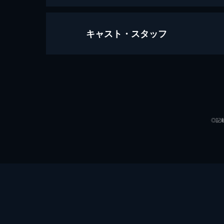
キャスト・スタッフ
天気の子
112分
声の出演
◎記