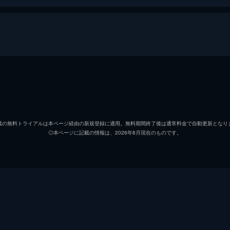
森嶋帆高
醍醐虎
天野陽菜
森七菜
載の無料トライアルは本ページ経由の新規登録に適用。無料期間終了後は通常料金で自動更新となり
◎本ページに記載の情報は、2026年8月現在のものです。
夏美
本田翼
天野凪
吉柳咲
安井
平泉成
高井
梶裕貴