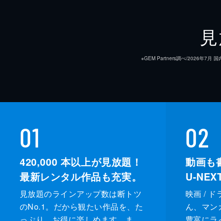
見
※GEM Partners調べ/20
01
02
420,000
本以上が見放題！
動画も
最新レンタル作品も充実。
U-NE
見放題のラインアップ数は断トツ
映画 / 
のNo.1。だから観たい作品を、た
ん、マンガ 
っぷり、お得に楽しめます。ま
豊富にラ