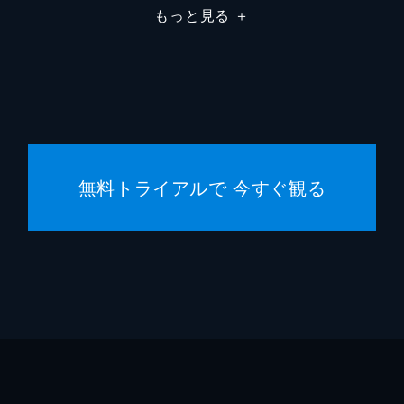
もっと見る
＋
市川南
川口典
無料トライアルで 今すぐ観る