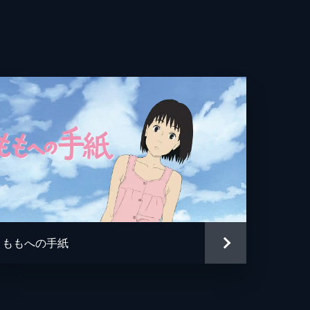
恵子
IMPS
我
ももへの手紙
治
クス・ウェーブ・フィルム