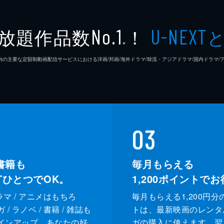
放題作品数
！
No.1
U-NEXT
※
26年7⽉ 国内の主要な定額制動画配信サービスにおける洋画/邦画/海外ドラマ/韓流・アジアドラマ/国内ドラ
03
書籍も
毎月もらえる
XTひとつでOK。
1,200
ポイントでお
ドラマ / アニメはもちろ
毎月もらえる1,200円分
/ ラノベ / 書籍 / 雑誌も
トは、最新映画のレンタ
インアップ。あなたの好
ガの購入に使えます。翌