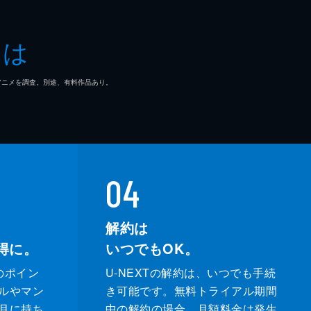
とは
マ/アニメを調査。別途、有料作品あり。
04
解約は
得に。
いつでもOK。
のポイン
U-NEXTの解約は、いつでも手続
ルやマン
き可能です。無料トライアル期間
月に持ち
中の解約の場合、月額料金は発生