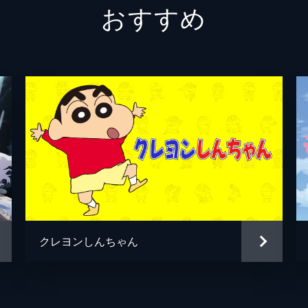
おすすめ
冨美
倍賞千
須賀圭介
小栗旬
新海誠
新海誠
新海誠
RADW
徳野悠
クレヨンしんちゃん
居村健
コミッ