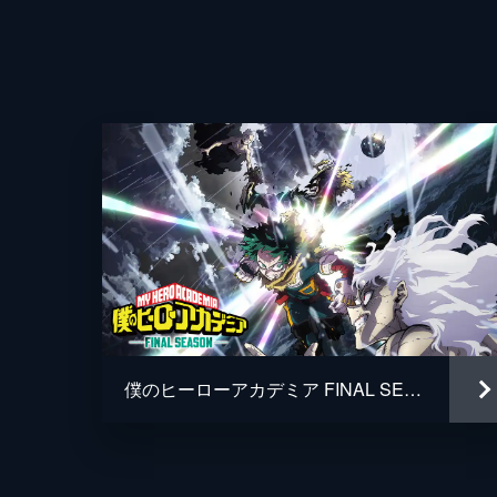
監督
脚本
原作
音楽
演出
僕のヒーローアカデミア FINAL SEASON
アニメーション制作