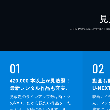
見
※GEM Partners調べ/20
01
02
420,000
本以上が見放題！
動画も
最新レンタル作品も充実。
U-NE
見放題のラインアップ数は断トツ
映画 / 
のNo.1。だから観たい作品を、た
ん、マンガ 
っぷり、お得に楽しめます。ま
豊富にラ