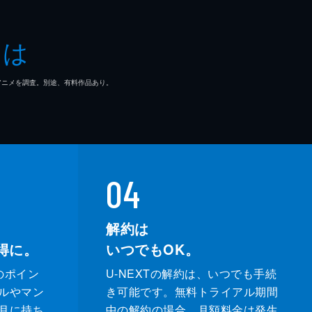
とは
マ/アニメを調査。別途、有料作品あり。
04
解約は
得に。
いつでもOK。
のポイン
U-NEXTの解約は、いつでも手続
ルやマン
き可能です。無料トライアル期間
月に持ち
中の解約の場合、月額料金は発生