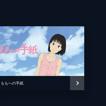
恵子
IMPS
我
ももへの手紙
治
クス・ウェーブ・フィルム