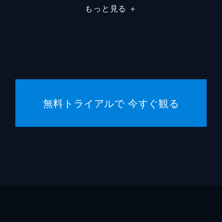
もっと見る
＋
市川南
川口典
無料トライアルで 今すぐ観る