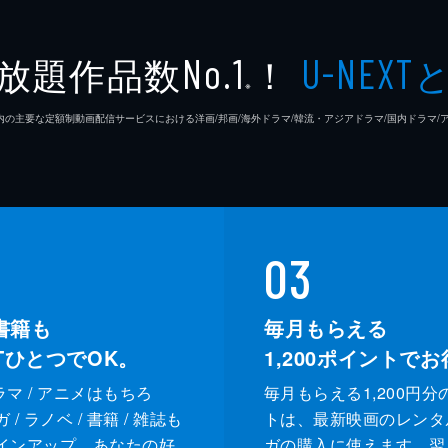
放題作品数
！
No.1
U-NEXT
※
26年7⽉ 国内の主要な定額制動画配信サービスにおける洋画/邦画/海外ドラマ/韓流・アジアドラマ/国内ドラ
03
書籍も
毎月もらえる
XTひとつでOK。
1,200
ポイントでお
ドラマ / アニメはもちろ
毎月もらえる1,200円分
/ ラノベ / 書籍 / 雑誌も
トは、最新映画のレンタ
インアップ。あなたの好
ガの購入に使えます。翌