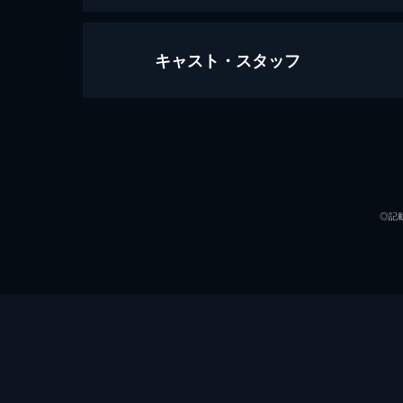
キャスト・スタッフ
天気の子
112分
声の出演
◎記