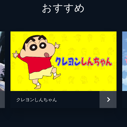
おすすめ
冨美
倍賞千
須賀圭介
小栗旬
新海誠
新海誠
新海誠
RADW
徳野悠
クレヨンしんちゃん
居村健
コミッ