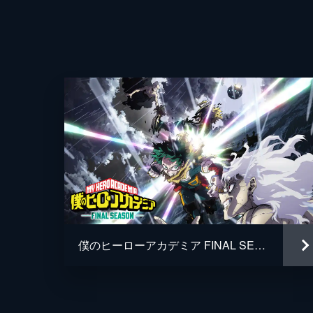
監督
脚本
原作
音楽
演出
僕のヒーローアカデミア FINAL SEASON
アニメーション制作