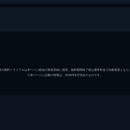
森嶋帆高
醍醐虎
天野陽菜
森七菜
載の無料トライアルは本ページ経由の新規登録に適用。無料期間終了後は通常料金で自動更新となり
◎本ページに記載の情報は、2026年8月現在のものです。
夏美
本田翼
天野凪
吉柳咲
安井
平泉成
高井
梶裕貴