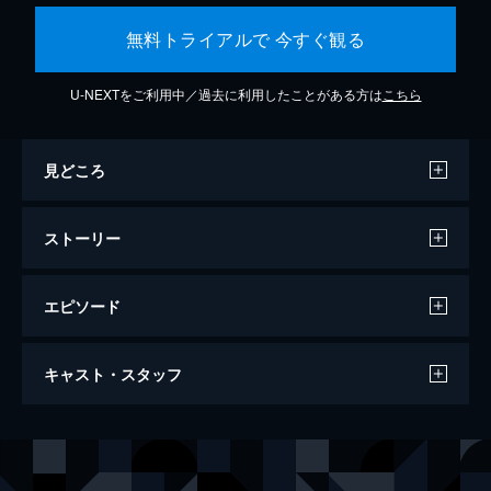
無料トライアルで 今すぐ観る
U-NEXTをご利用中／過去に利用したことがある方は
こちら
見どころ
ストーリー
エピソード
天気の子
キャスト・スタッフ
112分
声の出演
森嶋帆高
醍醐虎汰朗
天野陽菜
森七菜