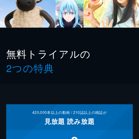
無料トライアルの
2つの特典
420,000
本以上の動画 /
210
誌以上の雑誌が
見放題
読み放題