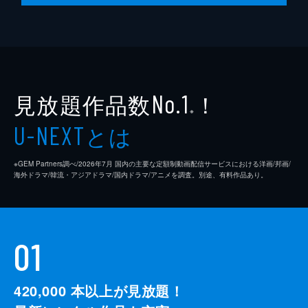
見放題作品数
！
No.1
※
とは
U-NEXT
※GEM Partners調べ/2026年7⽉ 国内の主要な定額制動画配信サービスにおける洋画/邦画/
海外ドラマ/韓流・アジアドラマ/国内ドラマ/アニメを調査。別途、有料作品あり。
01
420,000
本以上が見放題！