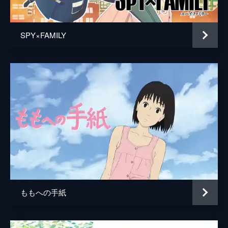
居村健治
アニメーション制作
コミックス・ウェーブ・フィルム
SPY×FAMILY
製作
市川南
川口典孝
ももへの手紙