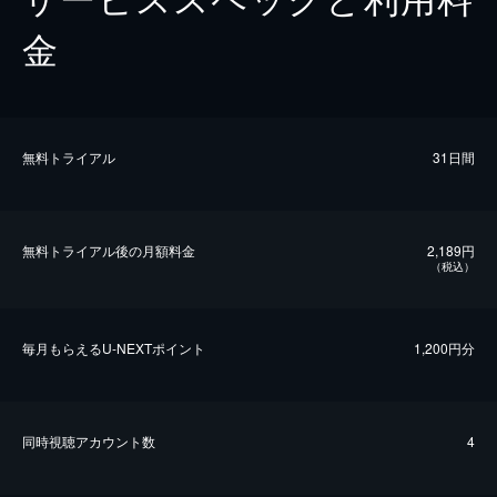
金
無料トライアル
31日間
無料トライアル後の⽉額料金
2,189円
（税込）
毎⽉もらえるU-NEXTポイント
1,200円分
同時視聴アカウント数
4