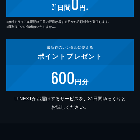
0
31
日間
円
※
※無料トライアル期間終了日の翌日が属する月から月額料金が発生します。
※日割りでのご請求はいたしません。
最新作の
レンタルに使える
ポイント
プレゼント
600
円分
U-NEXTがお届けするサービスを、31日間ゆっくりと
お試しください。