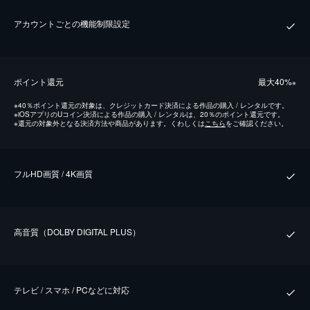
アカウントごとの機能制限設定
ポイント還元
最⼤40%
※
※
40％ポイント還元の対象は、クレジットカード決済による作品の購入 / レンタルです。
※
iOSアプリのUコイン決済による作品の購入 / レンタルは、20％のポイント還元です。
※
還元の対象外となる決済方法や商品があります。くわしくは
こちら
をご確認ください。
フルHD画質 / 4K画質
⾼⾳質（DOLBY DIGITAL PLUS）
テレビ / スマホ / PCなどに対応