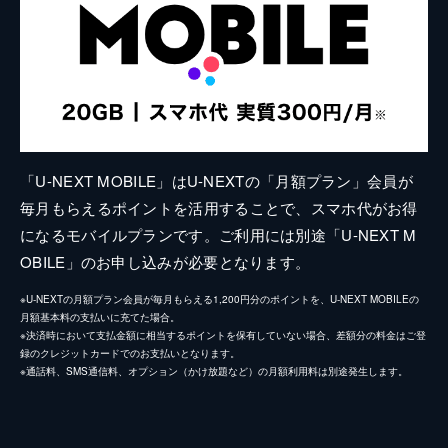
「U-NEXT MOBILE」はU-NEXTの「月額プラン」会員が
毎月もらえるポイントを活用することで、スマホ代がお得
になるモバイルプランです。ご利用には別途「U-NEXT M
OBILE」のお申し込みが必要となります。
※U-NEXTの月額プラン会員が毎月もらえる1,200円分のポイントを、U-NEXT MOBILEの
月額基本料の支払いに充てた場合。
※決済時において支払金額に相当するポイントを保有していない場合、差額分の料金はご登
録のクレジットカードでのお支払いとなります。
※通話料、SMS通信料、オプション（かけ放題など）の月額利用料は別途発生します。