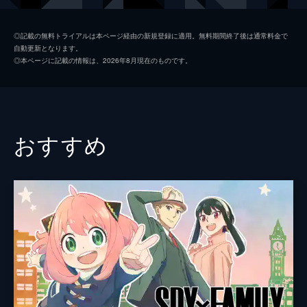
夏美
本田翼
◎記載の無料トライアルは本ページ経由の新規登録に適用。無料期間終了後は通常料金で
自動更新となります。
天野凪
吉柳咲良
◎本ページに記載の情報は、2026年8月現在のものです。
安井
平泉成
高井
梶裕貴
冨美
倍賞千恵子
おすすめ
須賀圭介
小栗旬
監督
新海誠
脚本
新海誠
原作
新海誠
音楽
RADWIMPS
演出
徳野悠我