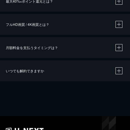
最大40%
ポイント還元とは？
※
※
作品によって必要なポイントが異なります。
フルHD画質 / 4K画質とは？
月額料金を支払うタイミングは？
※
40％ポイント還元の対象は、クレジットカード決済による作品の購入 / レンタルです。
※
iOSアプリのUコイン決済による作品の購入 / レンタルは、20％のポイント還元です。
※
還元の対象外となる決済方法や商品があります。くわしくは
こちら
をご確認ください。
いつでも解約できますか
こちら