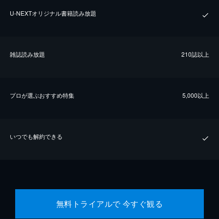
U-NEXTオリジナル書籍読み放題
雑誌読み放題
210誌以上
プロが選ぶおすすめ特集
5,000以上
いつでも解約できる
無料トライアルで 今すぐ観る