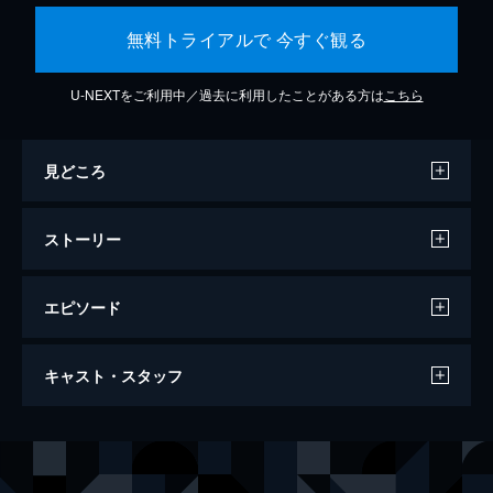
無料トライアルで 今すぐ観る
U-NEXTをご利用中／過去に利用したことがある方は
こちら
見どころ
ストーリー
エピソード
天気の子
キャスト・スタッフ
112分
声の出演
森嶋帆高
醍醐虎汰朗
天野陽菜
森七菜