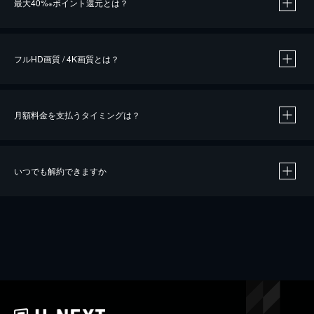
最大40%
ポイント還元とは？
※
※
作品によって必要なポイントが異なります。
フルHD画質 / 4K画質とは？
月額料金を支払うタイミングは？
※
40％ポイント還元の対象は、クレジットカード決済による作品の購入 / レンタルです。
※
iOSアプリのUコイン決済による作品の購入 / レンタルは、20％のポイント還元です。
※
還元の対象外となる決済方法や商品があります。くわしくは
こちら
をご確認ください。
いつでも解約できますか
こちら