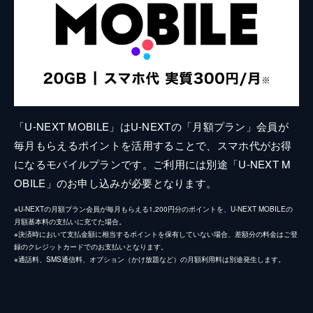
「U-NEXT MOBILE」はU-NEXTの「月額プラン」会員が
毎月もらえるポイントを活用することで、スマホ代がお得
になるモバイルプランです。ご利用には別途「U-NEXT M
OBILE」のお申し込みが必要となります。
※U-NEXTの月額プラン会員が毎月もらえる1,200円分のポイントを、U-NEXT MOBILEの
月額基本料の支払いに充てた場合。
※決済時において支払金額に相当するポイントを保有していない場合、差額分の料金はご登
録のクレジットカードでのお支払いとなります。
※通話料、SMS通信料、オプション（かけ放題など）の月額利用料は別途発生します。