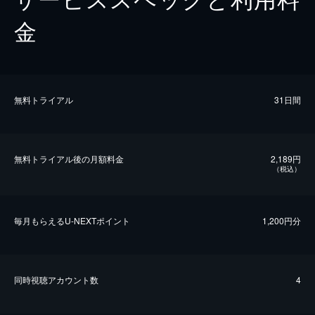
金
無料トライアル
31日間
無料トライアル後の⽉額料金
2,189円
（税込）
毎⽉もらえるU-NEXTポイント
1,200円分
同時視聴アカウント数
4