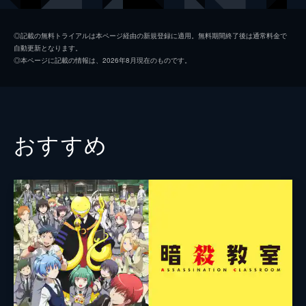
夏美
本田翼
◎記載の無料トライアルは本ページ経由の新規登録に適用。無料期間終了後は通常料金で
自動更新となります。
天野凪
吉柳咲良
◎本ページに記載の情報は、2026年8月現在のものです。
安井
平泉成
高井
梶裕貴
冨美
倍賞千恵子
おすすめ
須賀圭介
小栗旬
監督
新海誠
脚本
新海誠
原作
新海誠
音楽
RADWIMPS
演出
徳野悠我