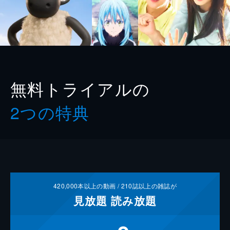
無料トライアルの
2つの特典
420,000
本以上の動画 /
210
誌以上の雑誌が
見放題
読み放題