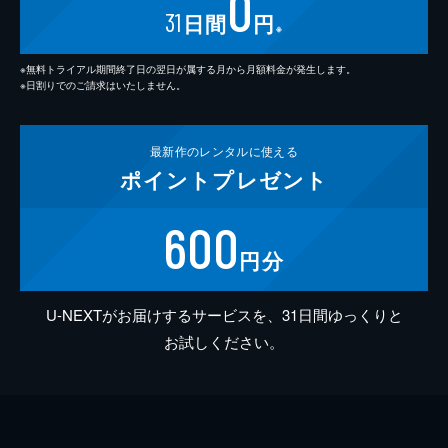
0
31
日間
円
※
※無料トライアル期間終了日の翌日が属する月から月額料金が発生します。
※日割りでのご請求はいたしません。
最新作の
レンタルに使える
ポイント
プレゼント
600
円分
U-NEXTがお届けするサービスを、31日間ゆっくりと
お試しください。