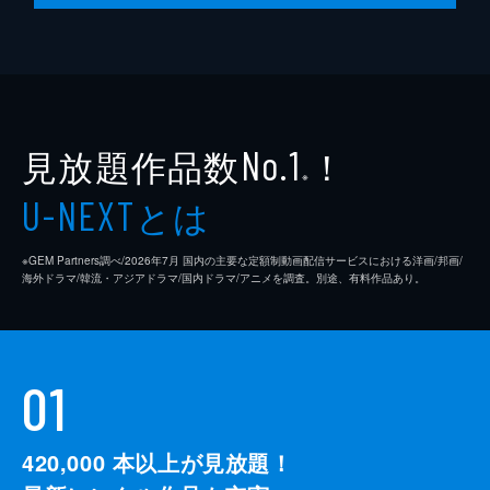
見放題作品数
！
No.1
※
とは
U-NEXT
※GEM Partners調べ/2026年7⽉ 国内の主要な定額制動画配信サービスにおける洋画/邦画/
海外ドラマ/韓流・アジアドラマ/国内ドラマ/アニメを調査。別途、有料作品あり。
01
420,000
本以上が見放題！