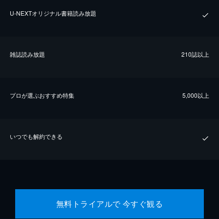
U-NEXTオリジナル書籍読み放題
雑誌読み放題
210誌以上
プロが選ぶおすすめ特集
5,000以上
いつでも解約できる
無料トライアルで 今すぐ観る