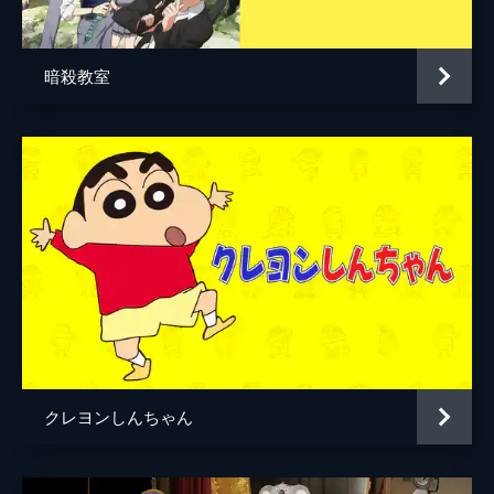
居村健治
アニメーション制作
コミックス・ウェーブ・フィルム
暗殺教室
製作
市川南
川口典孝
クレヨンしんちゃん