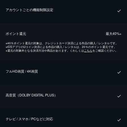
アカウントごとの機能制限設定
ポイント還元
最⼤40%
※
※
40％ポイント還元の対象は、クレジットカード決済による作品の購入 / レンタルです。
※
iOSアプリのUコイン決済による作品の購入 / レンタルは、20％のポイント還元です。
※
還元の対象外となる決済方法や商品があります。くわしくは
こちら
をご確認ください。
フルHD画質 / 4K画質
⾼⾳質（DOLBY DIGITAL PLUS）
テレビ / スマホ / PCなどに対応