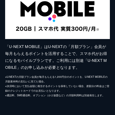
「U-NEXT MOBILE」はU-NEXTの「月額プラン」会員が
毎月もらえるポイントを活用することで、スマホ代がお得
になるモバイルプランです。ご利用には別途「U-NEXT M
OBILE」のお申し込みが必要となります。
※U-NEXTの月額プラン会員が毎月もらえる1,200円分のポイントを、U-NEXT MOBILEの
月額基本料の支払いに充てた場合。
※決済時において支払金額に相当するポイントを保有していない場合、差額分の料金はご登
録のクレジットカードでのお支払いとなります。
※通話料、SMS通信料、オプション（かけ放題など）の月額利用料は別途発生します。