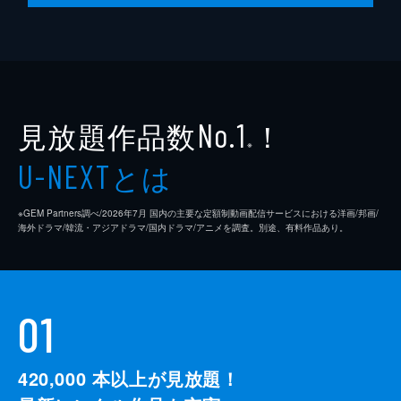
見放題作品数
！
No.1
※
とは
U-NEXT
※GEM Partners調べ/2026年7⽉ 国内の主要な定額制動画配信サービスにおける洋画/邦画/
海外ドラマ/韓流・アジアドラマ/国内ドラマ/アニメを調査。別途、有料作品あり。
01
420,000
本以上が見放題！