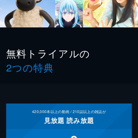
無料トライアルの
2つの特典
420,000
本以上の動画 /
210
誌以上の雑誌が
見放題
読み放題