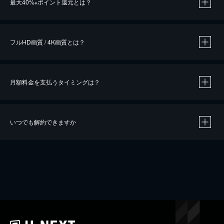
最大40%
ポイント還元とは？
※
※
作品によって必要なポイントが異なります。
フルHD画質 / 4K画質とは？
月額料金を支払うタイミングは？
※
40％ポイント還元の対象は、クレジットカード決済による作品の購入 / レンタルです。
※
iOSアプリのUコイン決済による作品の購入 / レンタルは、20％のポイント還元です。
※
還元の対象外となる決済方法や商品があります。くわしくは
こちら
をご確認ください。
いつでも解約できますか
こちら