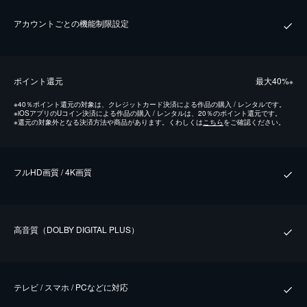
アカウントごとの機能制限設定
ポイント還元
最⼤40%
※
※
40％ポイント還元の対象は、クレジットカード決済による作品の購入 / レンタルです。
※
iOSアプリのUコイン決済による作品の購入 / レンタルは、20％のポイント還元です。
※
還元の対象外となる決済方法や商品があります。くわしくは
こちら
をご確認ください。
フルHD画質 / 4K画質
⾼⾳質（DOLBY DIGITAL PLUS）
テレビ / スマホ / PCなどに対応