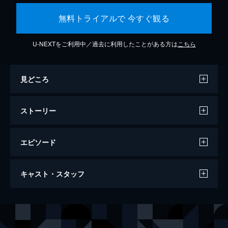
無料トライアルで 今すぐ観る
U-NEXTをご利用中／過去に利用したことがある方は
こちら
見どころ
ストーリー
エピソード
天気の子
キャスト・スタッフ
112分
声の出演
森嶋帆高
醍醐虎汰朗
天野陽菜
森七菜