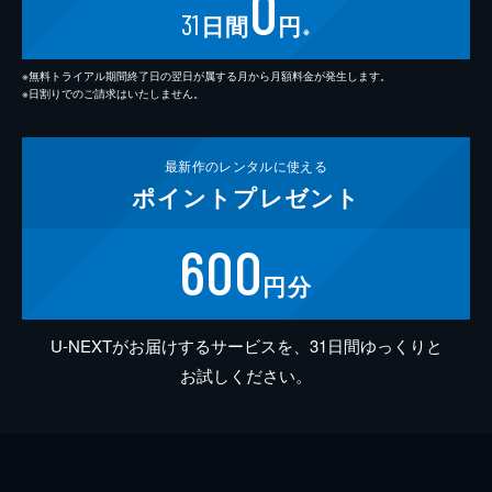
0
31
日間
円
※
※無料トライアル期間終了日の翌日が属する月から月額料金が発生します。
※日割りでのご請求はいたしません。
最新作の
レンタルに使える
ポイント
プレゼント
600
円分
U-NEXTがお届けするサービスを、31日間ゆっくりと
お試しください。