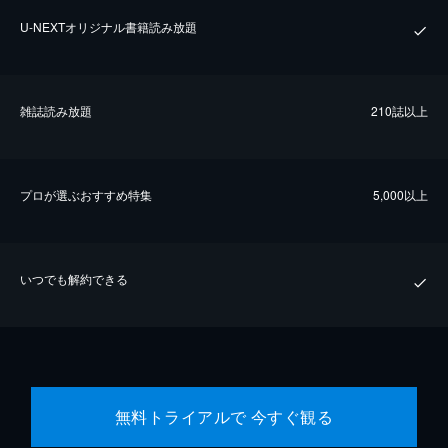
U-NEXTオリジナル書籍読み放題
雑誌読み放題
210誌以上
プロが選ぶおすすめ特集
5,000以上
いつでも解約できる
無料トライアルで 今すぐ観る