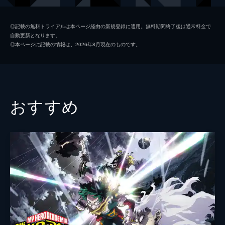
夏美
本田翼
◎記載の無料トライアルは本ページ経由の新規登録に適用。無料期間終了後は通常料金で
自動更新となります。
天野凪
吉柳咲良
◎本ページに記載の情報は、2026年8月現在のものです。
安井
平泉成
高井
梶裕貴
冨美
倍賞千恵子
おすすめ
須賀圭介
小栗旬
監督
新海誠
脚本
新海誠
原作
新海誠
音楽
RADWIMPS
演出
徳野悠我