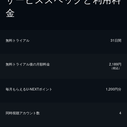
金
無料トライアル
31日間
無料トライアル後の⽉額料金
2,189円
（税込）
毎⽉もらえるU-NEXTポイント
1,200円分
同時視聴アカウント数
4