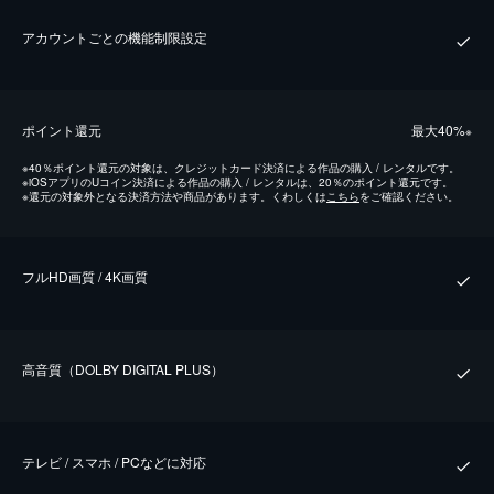
アカウントごとの機能制限設定
ポイント還元
最⼤40%
※
※
40％ポイント還元の対象は、クレジットカード決済による作品の購入 / レンタルです。
※
iOSアプリのUコイン決済による作品の購入 / レンタルは、20％のポイント還元です。
※
還元の対象外となる決済方法や商品があります。くわしくは
こちら
をご確認ください。
フルHD画質 / 4K画質
⾼⾳質（DOLBY DIGITAL PLUS）
テレビ / スマホ / PCなどに対応