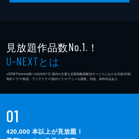
ルグ・エステルハージ伯爵に面会を求める。
24分
第10話 「Break Free」
帝都中央区を囲む塔の建設など、全ての事象
に深く関わるマリー・バルト上級議員。彼女
が反皇帝派の中心人物だと告げたゲオルグ
見放題作品数
！
No.1
は、イヌマエルたちにマリーの反逆の証拠
※
と“光”を誘引する装置の確保を依頼する。
とは
U-NEXT
24分
※GEM Partners調べ/2026年7⽉ 国内の主要な定額制動画配信サービスにおける洋画/邦画/
海外ドラマ/韓流・アジアドラマ/国内ドラマ/アニメを調査。別途、有料作品あり。
01
420,000
本以上が見放題！