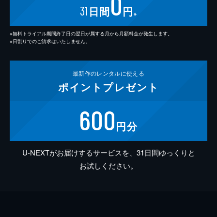
0
31
日間
円
※
※無料トライアル期間終了日の翌日が属する月から月額料金が発生します。
※日割りでのご請求はいたしません。
最新作の
レンタルに使える
ポイント
プレゼント
600
円分
U-NEXTがお届けするサービスを、31日間ゆっくりと
お試しください。