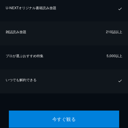
U-NEXTオリジナル書籍読み放題
雑誌読み放題
210誌以上
プロが選ぶおすすめ特集
5,000以上
いつでも解約できる
今すぐ観る