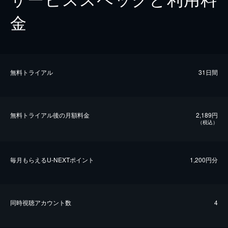
金
無料トライアル
31日間
無料トライアル後の⽉額料金
2,189円
（税込）
毎⽉もらえるU-NEXTポイント
1,200円分
同時視聴アカウント数
4