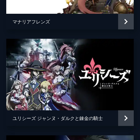
マリー
勝生真沙子
ルの妹・シセルが住む村を訪問。イヌマエル
が犯した罪を説明し、彼女を帝都まで連行す
ラドバウド博士
小西克幸
る。その頃、廃病院に潜入したエルフリーデ
マナリアフレンズ
は、ある資料を目にするが...。
ジェイド
白石稔
24分
ロータス
高橋伸也
第5話 「From Gutheil with Love」
“民衆の代弁者”マリー・バルト議員による要
イルマ
長縄まりあ
請で、帝国軍は民衆に武器を提供するヘッド
キーパーの一斉検挙に乗り出す。そんなな
ファウスト
杉田智和
か、アルノルトたちは組織の支部長から次の
監督
細田直人
指示を聞くため、グートハイル領を訪ねる。
24分
キャラクターデザイン
杉薗朗子
第6話 「Rogue Infiltration」
原作
KLabGames
「雷火病に関する重大な情報を得た」と報告
し、消息を絶ったエルフリーデ。彼女を含む
音楽
横山克
潜入者たちを捜索するため、支部長・ジェイ
ユリシーズ ジャンヌ・ダルクと錬金の騎士
ドの指示でアルノルトたちは帝都に向かう
アニメーション制作
横浜アニメーションラボ
が、そこには多くの帝国軍が待ち受けてい
た。
24分