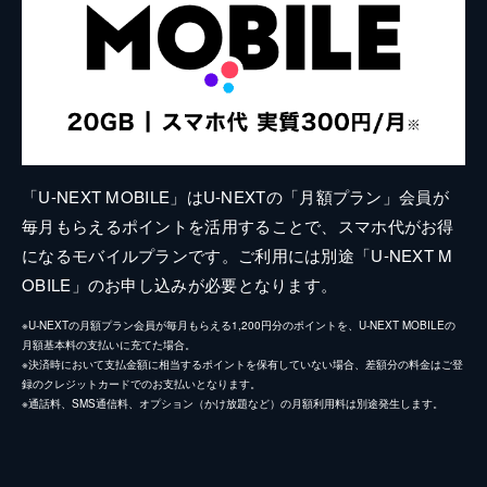
「U-NEXT MOBILE」はU-NEXTの「月額プラン」会員が
毎月もらえるポイントを活用することで、スマホ代がお得
になるモバイルプランです。ご利用には別途「U-NEXT M
OBILE」のお申し込みが必要となります。
※U-NEXTの月額プラン会員が毎月もらえる1,200円分のポイントを、U-NEXT MOBILEの
月額基本料の支払いに充てた場合。
※決済時において支払金額に相当するポイントを保有していない場合、差額分の料金はご登
録のクレジットカードでのお支払いとなります。
※通話料、SMS通信料、オプション（かけ放題など）の月額利用料は別途発生します。