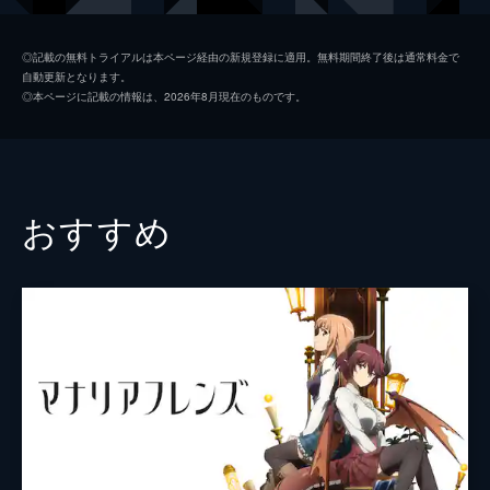
倉庫でイヌマエルという青年を手伝う。
24分
シャアケ
花守ゆみり
第2話 「THE GETAWAY -Part Two-」
◎記載の無料トライアルは本ページ経由の新規登録に適用。無料期間終了後は通常料金で
自動更新となります。
自身の意図に反して、イヌマエルは重火器の
エルフリーデ
藤井ゆきよ
◎本ページに記載の情報は、2026年8月現在のものです。
違法所持に脱獄、さらに殺人と罪を重ね続
アルノルト
松田健一郎
け、帝国軍に追われる立場に。流されるまま
彼は密輸組織・ヘッドキーパーのアルノルト
ベンジャミン
柳田淳一
率いるチームと行動を共にすることにな
り...。
クラウス
鈴木崚汰
おすすめ
24分
ザイツ
佐藤拓也
第3話 「Of Creatures and Men」
イヌマエルの機転もあり、ヘッドキーパーの
ヘルマン
津田健次郎
面々は潜伏先の都市から無事に脱出し、帝国
の追撃を逃れた。彼らは支援者のいるグート
コンラッド
興津和幸
ハイル領へ向かう途中、魔物の脅威にさらさ
フリッツ
新垣樽助
れている村で人捜しを手伝うが...。
24分
ダミアン
村田太志
第4話 「Live with Honor, Die with No
Pride」
シセル
山根綺
ヘルマンの指示で、レオカディオはイヌマエ