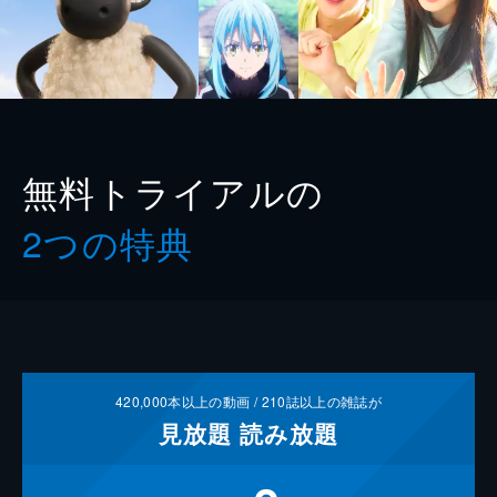
無料トライアルの
2つの特典
420,000
本以上の動画 /
210
誌以上の雑誌が
見放題
読み放題