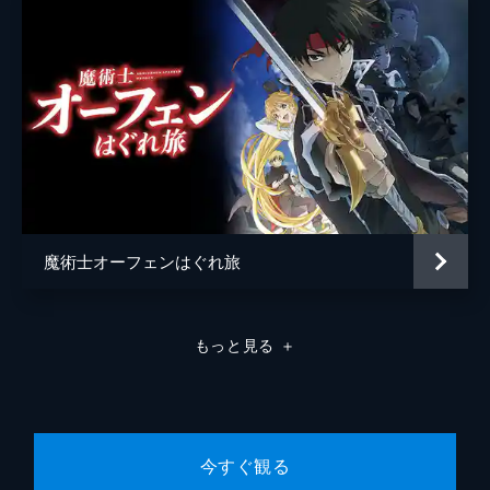
第7話 「Rogue Operation」
“光”を扱う人体実験で生み出された多数のモ
ンスターが廃病院地下の研究所を抜け出し、
ヘッドキーパーの捕縛作戦を行っていた帝国
軍や、街の人々に次々と襲いかかる。イヌマ
エルは仲間のイルマと街を脱出するが...。
24分
第8話 「Rogue Ultimatum」
ヘッドキーパー捕縛作戦を手引きしたマリ
ー・バルト議員は、皇帝から新都・フィクツ
魔術士オーフェンはぐれ旅
ィオンの全政務を任されていた。一方、地下
道からの脱出を図るイヌマエルとコンラッド
は、シセルを連れたヘルマンと遭遇し...。
もっと見る
＋
24分
第9話 「State of the Empire」
シャアケやレオカディオの助けもあり、エル
フリーデとヘルマンの脅威から逃れたイヌマ
エル。正気を取り戻したエルフリーデから事
今すぐ観る
件に関する伝言を預かった彼は、聖騎士ゲオ