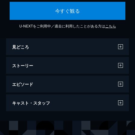
今すぐ観る
U-NEXTをご利用中／過去に利用したことがある方は
こちら
見どころ
ストーリー
エピソード
第1話 「THE GETAWAY -Part One-」
キャスト・スタッフ
魔物の活発化や犯罪の増加、民間人の重火器
類の所持禁止決定などにより帝国軍の影響が
強まるなか、帝国軍人となった青年・レオカ
声の出演
イヌマエル
阿部敦
ディオ。彼は初めて兵営に向かう途中、港の
レオカディオ
小野友樹