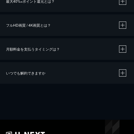
最大40%
ポイント還元とは？
※
※
作品によって必要なポイントが異なります。
フルHD画質 / 4K画質とは？
月額料金を支払うタイミングは？
※
40％ポイント還元の対象は、クレジットカード決済による作品の購入 / レンタルです。
※
iOSアプリのUコイン決済による作品の購入 / レンタルは、20％のポイント還元です。
※
還元の対象外となる決済方法や商品があります。くわしくは
こちら
をご確認ください。
いつでも解約できますか
こちら