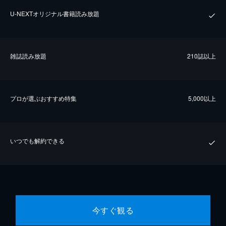
U-NEXTオリジナル書籍読み放題
雑誌読み放題
210誌以上
プロが選ぶおすすめ特集
5,000以上
いつでも解約できる
今すぐ観る