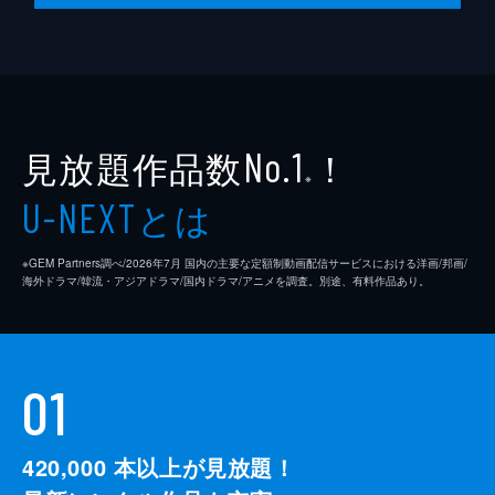
見放題作品数
！
No.1
※
とは
U-NEXT
※GEM Partners調べ/2026年7⽉ 国内の主要な定額制動画配信サービスにおける洋画/邦画/
海外ドラマ/韓流・アジアドラマ/国内ドラマ/アニメを調査。別途、有料作品あり。
01
420,000
本以上が見放題！