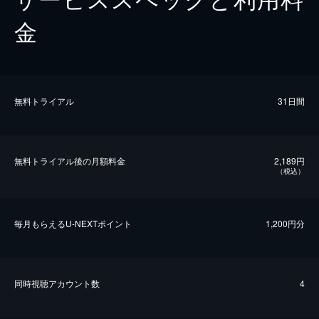
金
無料トライアル
31日間
無料トライアル後の⽉額料金
2,189円
（税込）
毎⽉もらえるU-NEXTポイント
1,200円分
同時視聴アカウント数
4