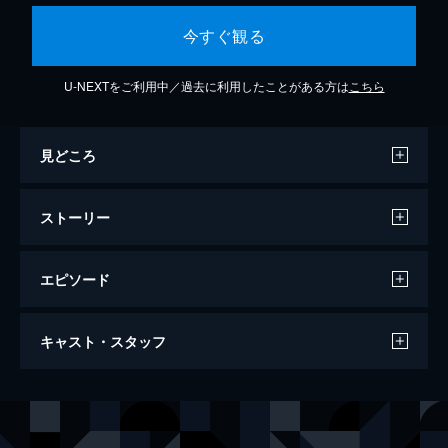
今すぐ観る
U-NEXTをご利用中／過去に利用したことがある方は
こちら
見どころ
ストーリー
エピソード
悪魔の毒々映画をカンヌで売る方法！
キャスト・スタッフ
91分
出演
ロイド・カウフマン
クエンティン・タランティーノ