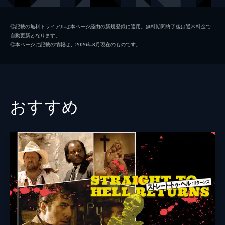
クロード・シャブロル
◎記載の無料トライアルは本ページ経由の新規登録に適用。無料期間終了後は通常料金で
自動更新となります。
ロジャー・コーマン
◎本ページに記載の情報は、2026年8月現在のものです。
監督
ガブリエル・フリードマン
ロイド・カウフマン
ショーン・マクグラス
おすすめ
脚本
ロイド・カウフマン
ガブリエル・フリードマン
ショーン・マクグラス
製作
ロイド・カウフマン
マイケル・ハーツ