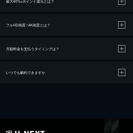
最大40%
ポイント還元とは？
※
※
作品によって必要なポイントが異なります。
フルHD画質 / 4K画質とは？
月額料金を支払うタイミングは？
※
40％ポイント還元の対象は、クレジットカード決済による作品の購入 / レンタルです。
※
iOSアプリのUコイン決済による作品の購入 / レンタルは、20％のポイント還元です。
※
還元の対象外となる決済方法や商品があります。くわしくは
こちら
をご確認ください。
いつでも解約できますか
こちら