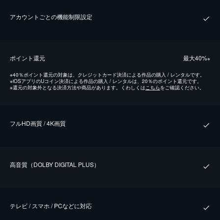
アカウントごとの機能制限設定
ポイント還元
最⼤40%
※
※
40％ポイント還元の対象は、クレジットカード決済による作品の購入 / レンタルです。
※
iOSアプリのUコイン決済による作品の購入 / レンタルは、20％のポイント還元です。
※
還元の対象外となる決済方法や商品があります。くわしくは
こちら
をご確認ください。
フルHD画質 / 4K画質
⾼⾳質（DOLBY DIGITAL PLUS）
テレビ / スマホ / PCなどに対応