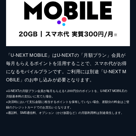
「U-NEXT MOBILE」はU-NEXTの「月額プラン」会員が
毎月もらえるポイントを活用することで、スマホ代がお得
になるモバイルプランです。ご利用には別途「U-NEXT M
OBILE」のお申し込みが必要となります。
※U-NEXTの月額プラン会員が毎月もらえる1,200円分のポイントを、U-NEXT MOBILEの
月額基本料の支払いに充てた場合。
※決済時において支払金額に相当するポイントを保有していない場合、差額分の料金はご登
録のクレジットカードでのお支払いとなります。
※通話料、SMS通信料、オプション（かけ放題など）の月額利用料は別途発生します。