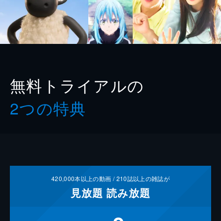
無料トライアルの
2つの特典
420,000
本以上の動画 /
210
誌以上の雑誌が
見放題
読み放題