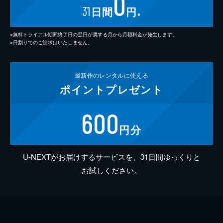
0
31
日間
円
※
※無料トライアル期間終了日の翌日が属する月から月額料金が発生します。
※日割りでのご請求はいたしません。
最新作の
レンタルに使える
ポイント
プレゼント
600
円分
U-NEXTがお届けするサービスを、31日間ゆっくりと
お試しください。