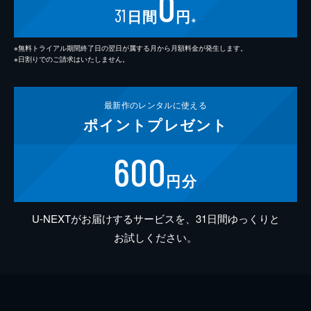
0
31
日間
円
※
※無料トライアル期間終了日の翌日が属する月から月額料金が発生します。
※日割りでのご請求はいたしません。
最新作の
レンタルに使える
ポイント
プレゼント
600
円分
U-NEXTがお届けするサービスを、31日間ゆっくりと
お試しください。