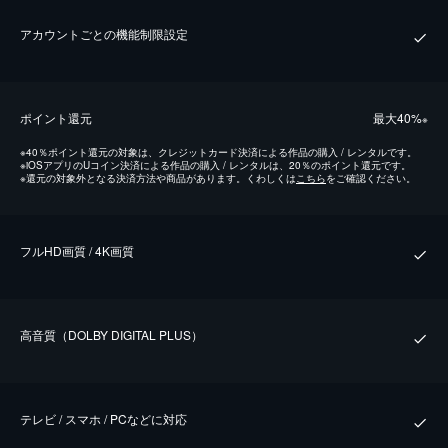
アカウントごとの機能制限設定
ポイント還元
最⼤40%
※
※
40％ポイント還元の対象は、クレジットカード決済による作品の購入 / レンタルです。
※
iOSアプリのUコイン決済による作品の購入 / レンタルは、20％のポイント還元です。
※
還元の対象外となる決済方法や商品があります。くわしくは
こちら
をご確認ください。
フルHD画質 / 4K画質
⾼⾳質（DOLBY DIGITAL PLUS）
テレビ / スマホ / PCなどに対応