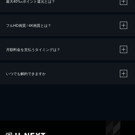
最大40%
ポイント還元とは？
※
※
作品によって必要なポイントが異なります。
フルHD画質 / 4K画質とは？
月額料金を支払うタイミングは？
※
40％ポイント還元の対象は、クレジットカード決済による作品の購入 / レンタルです。
※
iOSアプリのUコイン決済による作品の購入 / レンタルは、20％のポイント還元です。
※
還元の対象外となる決済方法や商品があります。くわしくは
こちら
をご確認ください。
いつでも解約できますか
こちら