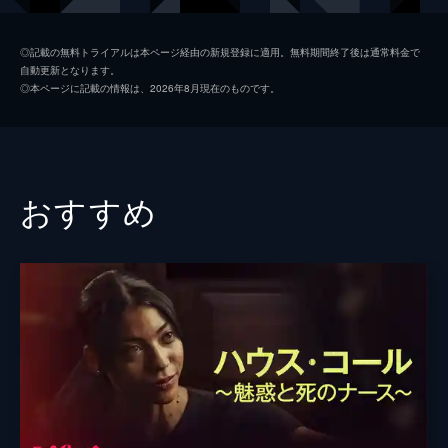
ジーナ
ベッキー・フレッチャー
◎記載の無料トライアルは本ページ経由の新規登録に適用。無料期間終了後は通常料金で
自動更新となります。
タリア
ロレーナ・アンドレア
◎本ページに記載の情報は、2026年8月現在のものです。
パーキンス
ミシェル・アーチャー
監督
ダン・アレン
おすすめ