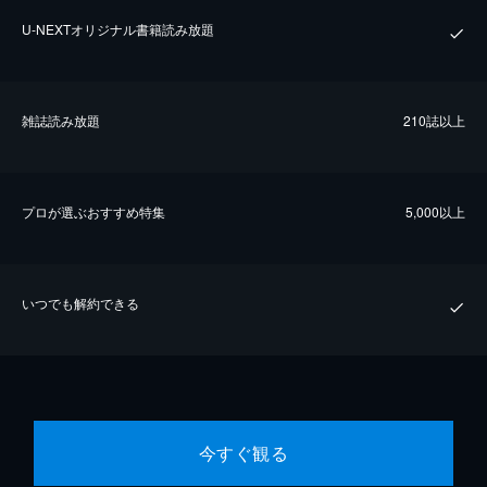
U-NEXTオリジナル書籍読み放題
雑誌読み放題
210誌以上
プロが選ぶおすすめ特集
5,000以上
いつでも解約できる
今すぐ観る