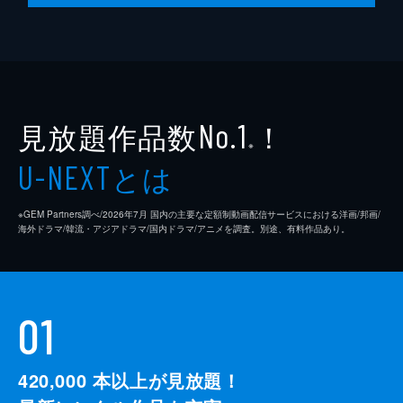
見放題作品数
！
No.1
※
とは
U-NEXT
※GEM Partners調べ/2026年7⽉ 国内の主要な定額制動画配信サービスにおける洋画/邦画/
海外ドラマ/韓流・アジアドラマ/国内ドラマ/アニメを調査。別途、有料作品あり。
01
420,000
本以上が見放題！