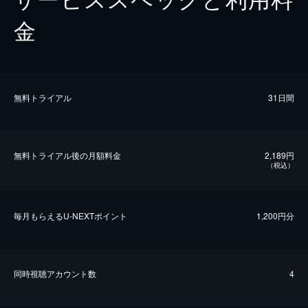
金
無料トライアル
31日間
無料トライアル後の⽉額料金
2,189円
（税込）
毎⽉もらえるU-NEXTポイント
1,200円分
同時視聴アカウント数
4