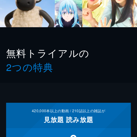
無料トライアルの
2つの特典
420,000
本以上の動画 /
210
誌以上の雑誌が
見放題
読み放題