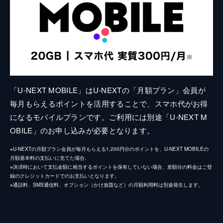
「U-NEXT MOBILE」はU-NEXTの「月額プラン」会員が
毎月もらえるポイントを活用することで、スマホ代がお得
になるモバイルプランです。ご利用には別途「U-NEXT M
OBILE」のお申し込みが必要となります。
※U-NEXTの月額プラン会員が毎月もらえる1,200円分のポイントを、U-NEXT MOBILEの
月額基本料の支払いに充てた場合。
※決済時において支払金額に相当するポイントを保有していない場合、差額分の料金はご登
録のクレジットカードでのお支払いとなります。
※通話料、SMS通信料、オプション（かけ放題など）の月額利用料は別途発生します。