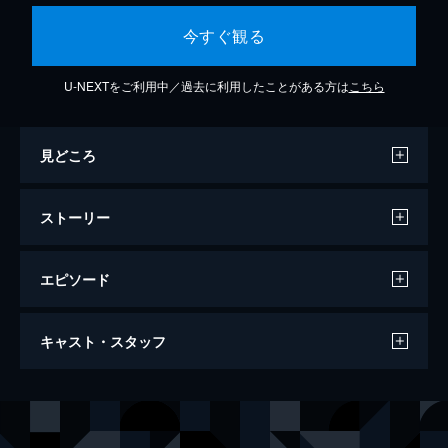
今すぐ観る
U-NEXTをご利用中／過去に利用したことがある方は
こちら
見どころ
ストーリー
エピソード
ヘブン・イン・ザ・ヘル
キャスト・スタッフ
94分
出演
メリッサ
ケイト・リスター
リサ
ルーシー＝ジェーン・クインラン