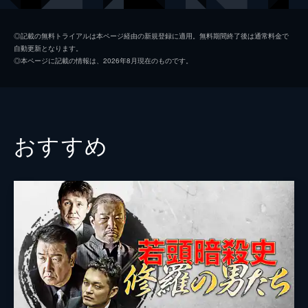
Koji
◎記載の無料トライアルは本ページ経由の新規登録に適用。無料期間終了後は通常料金で
自動更新となります。
石橋保
◎本ページに記載の情報は、2026年8月現在のものです。
武蔵拳
倉見誠
仁科貴
おすすめ
木村圭作
松田優
野村祐人
小沢仁志
御木裕
YOSHI