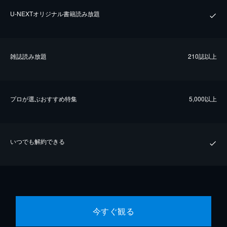
U-NEXTオリジナル書籍読み放題
雑誌読み放題
210誌以上
プロが選ぶおすすめ特集
5,000以上
いつでも解約できる
今すぐ観る