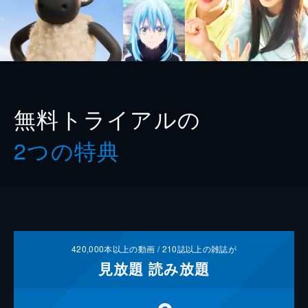
無料トライアルの
2つの特典
420,000
本以上の動画 /
210
誌以上の雑誌が
見放題
読み放題