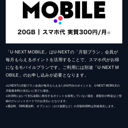
「U-NEXT MOBILE」はU-NEXTの「月額プラン」会員が
毎月もらえるポイントを活用することで、スマホ代がお得
になるモバイルプランです。ご利用には別途「U-NEXT M
OBILE」のお申し込みが必要となります。
※U-NEXTの月額プラン会員が毎月もらえる1,200円分のポイントを、U-NEXT MOBILEの
月額基本料の支払いに充てた場合。
※決済時において支払金額に相当するポイントを保有していない場合、差額分の料金はご登
録のクレジットカードでのお支払いとなります。
※通話料、SMS通信料、オプション（かけ放題など）の月額利用料は別途発生します。