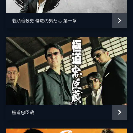
監督
浅生マサヒロ
脚本
松平章全
若頭暗殺史 修羅の男たち 第一章
音楽
野島健太郎
極道忠臣蔵