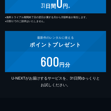
0
31
日間
円
※
※無料トライアル期間終了日の翌日が属する月から月額料金が発生します。
※日割りでのご請求はいたしません。
最新作の
レンタルに使える
ポイント
プレゼント
600
円分
U-NEXTがお届けするサービスを、31日間ゆっくりと
お試しください。