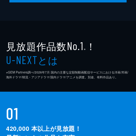
見放題作品数
！
No.1
※
とは
U-NEXT
※GEM Partners調べ/2026年7⽉ 国内の主要な定額制動画配信サービスにおける洋画/邦画/
海外ドラマ/韓流・アジアドラマ/国内ドラマ/アニメを調査。別途、有料作品あり。
01
420,000
本以上が見放題！