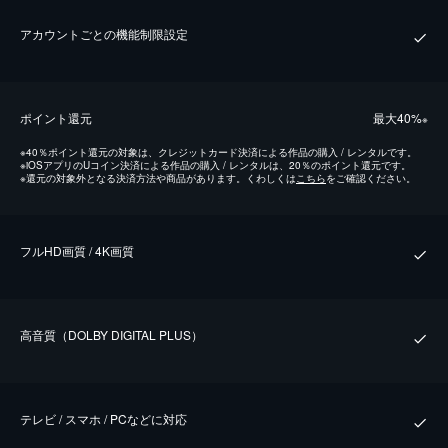
アカウントごとの機能制限設定
ポイント還元
最⼤40%
※
※
40％ポイント還元の対象は、クレジットカード決済による作品の購入 / レンタルです。
※
iOSアプリのUコイン決済による作品の購入 / レンタルは、20％のポイント還元です。
※
還元の対象外となる決済方法や商品があります。くわしくは
こちら
をご確認ください。
フルHD画質 / 4K画質
⾼⾳質（DOLBY DIGITAL PLUS）
テレビ / スマホ / PCなどに対応