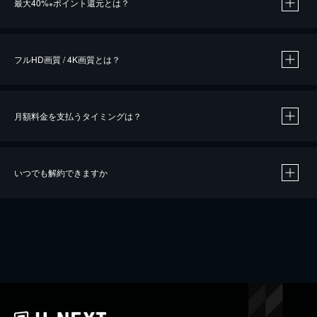
最大40%
ポイント還元とは？
※
※
作品によって必要なポイントが異なります。
フルHD画質 / 4K画質とは？
月額料金を支払うタイミングは？
※
40％ポイント還元の対象は、クレジットカード決済による作品の購入 / レンタルです。
※
iOSアプリのUコイン決済による作品の購入 / レンタルは、20％のポイント還元です。
※
還元の対象外となる決済方法や商品があります。くわしくは
こちら
をご確認ください。
いつでも解約できますか
こちら