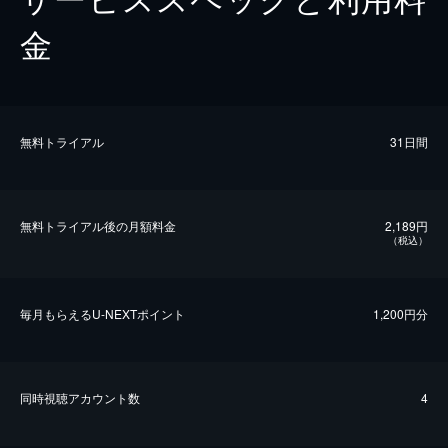
金
無料トライアル
31日間
無料トライアル後の⽉額料金
2,189円
（税込）
毎⽉もらえるU-NEXTポイント
1,200円分
同時視聴アカウント数
4