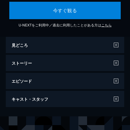
今すぐ観る
U-NEXTをご利用中／過去に利用したことがある方は
こちら
見どころ
ストーリー
エピソード
首領（ドン）を殺（と）れ
キャスト・スタッフ
78分
出演
金子昇
山口祥行