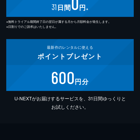
0
31
日間
円
※
※無料トライアル期間終了日の翌日が属する月から月額料金が発生します。
※日割りでのご請求はいたしません。
最新作の
レンタルに使える
ポイント
プレゼント
600
円分
U-NEXTがお届けするサービスを、31日間ゆっくりと
お試しください。