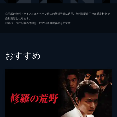
永倉大輔
◎記載の無料トライアルは本ページ経由の新規登録に適用。無料期間終了後は通常料金で
自動更新となります。
古井榮一
◎本ページに記載の情報は、2026年8月現在のものです。
中野裕斗
松山鷹志
火野正平
おすすめ
監督
渋谷正一
脚本
松平章全