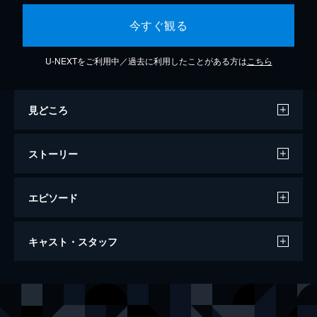
今すぐ観る
U-NEXTをご利用中／過去に利用したことがある方は
こちら
見どころ
ストーリー
エピソード
修羅よ さらば
キャスト・スタッフ
90分
出演
小沢和義
嘉門洋子