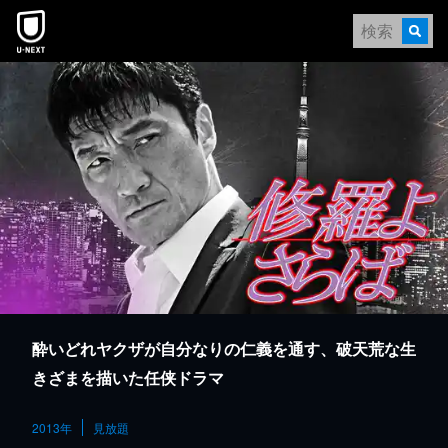
本文へスキップ
酔いどれヤクザが自分なりの仁義を通す、破天荒な生
きざまを描いた任侠ドラマ
2013年
見放題