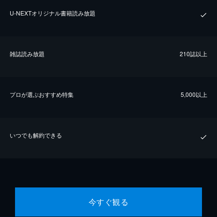
U-NEXTオリジナル書籍読み放題
雑誌読み放題
210誌以上
プロが選ぶおすすめ特集
5,000以上
いつでも解約できる
今すぐ観る