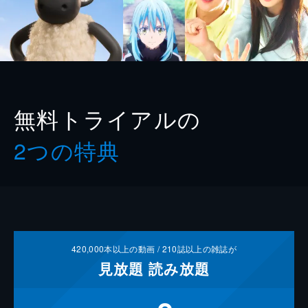
無料トライアルの
2つの特典
420,000
本以上の動画 /
210
誌以上の雑誌が
見放題
読み放題