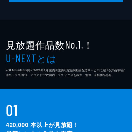
見放題作品数
！
No.1
※
とは
U-NEXT
※GEM Partners調べ/2026年7⽉ 国内の主要な定額制動画配信サービスにおける洋画/邦画/
海外ドラマ/韓流・アジアドラマ/国内ドラマ/アニメを調査。別途、有料作品あり。
01
420,000
本以上が見放題！