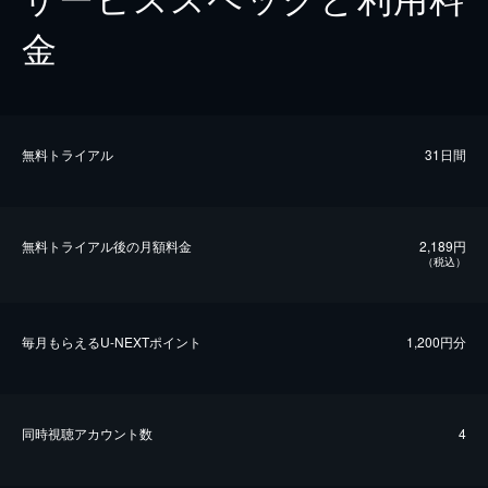
金
無料トライアル
31日間
無料トライアル後の⽉額料金
2,189円
（税込）
毎⽉もらえるU-NEXTポイント
1,200円分
同時視聴アカウント数
4