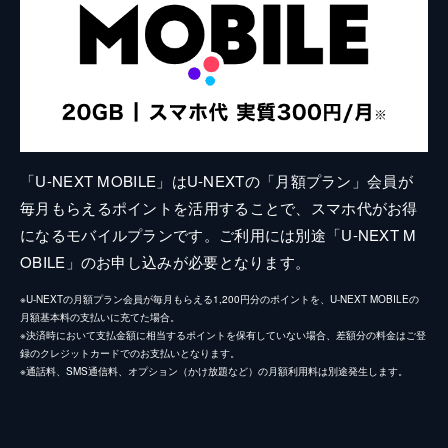
「U-NEXT MOBILE」はU-NEXTの「月額プラン」会員が
毎月もらえるポイントを活用することで、スマホ代がお得
になるモバイルプランです。ご利用には別途「U-NEXT M
OBILE」のお申し込みが必要となります。
※U-NEXTの月額プラン会員が毎月もらえる1,200円分のポイントを、U-NEXT MOBILEの
月額基本料の支払いに充てた場合。
※決済時において支払金額に相当するポイントを保有していない場合、差額分の料金はご登
録のクレジットカードでのお支払いとなります。
※通話料、SMS通信料、オプション（かけ放題など）の月額利用料は別途発生します。