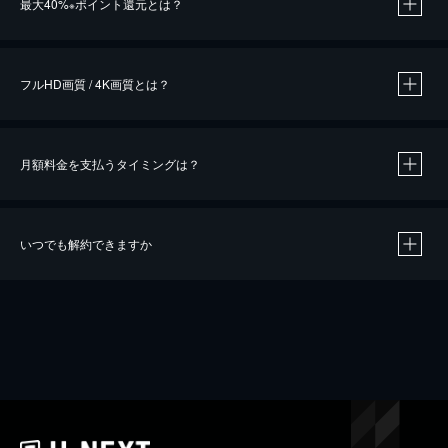
最大40%
ポイント還元とは？
※
※
作品によって必要なポイントが異なります。
フルHD画質 / 4K画質とは？
月額料金を支払うタイミングは？
※
40％ポイント還元の対象は、クレジットカード決済による作品の購入 / レンタルです。
※
iOSアプリのUコイン決済による作品の購入 / レンタルは、20％のポイント還元です。
※
還元の対象外となる決済方法や商品があります。くわしくは
こちら
をご確認ください。
いつでも解約できますか
こちら