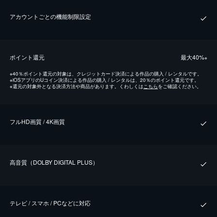
アカウントごとの機能制限設定
ポイント還元
最⼤40%
※
※
40％ポイント還元の対象は、クレジットカード決済による作品の購入 / レンタルです。
※
iOSアプリのUコイン決済による作品の購入 / レンタルは、20％のポイント還元です。
※
還元の対象外となる決済方法や商品があります。くわしくは
こちら
をご確認ください。
フルHD画質 / 4K画質
⾼⾳質（DOLBY DIGITAL PLUS）
テレビ / スマホ / PCなどに対応