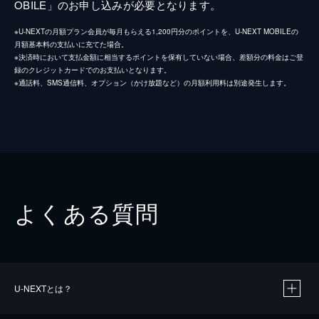
OBILE」のお申し込みが必要となります。
※U-NEXTの月額プラン会員が毎月もらえる1,200円分のポイントを、U-NEXT MOBILEの
月額基本料の支払いに充てた場合。
※決済時において支払金額に相当するポイントを保有していない場合、差額分の料金はご登
録のクレジットカードでのお支払いとなります。
※通話料、SMS通信料、オプション（かけ放題など）の月額利用料は別途発生します。
よくある質問
U-NEXTとは？