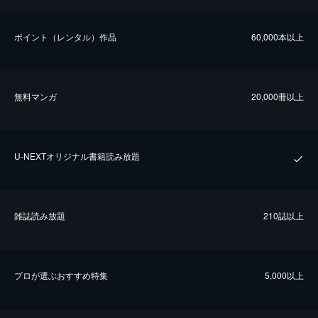
ポイント（レンタル）作品
60,000本以上
無料マンガ
20,000冊以上
U-NEXTオリジナル書籍読み放題
雑誌読み放題
210誌以上
プロが選ぶおすすめ特集
5,000以上