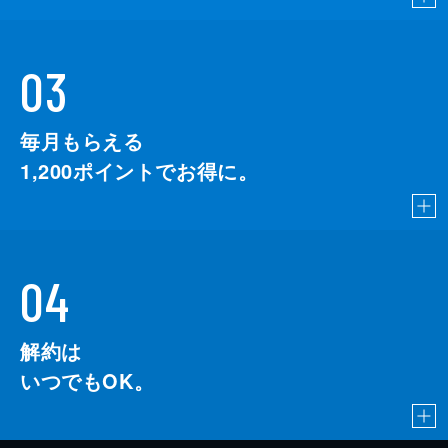
03
毎月もらえる
1,200
ポイントでお得に。
04
解約は
いつでもOK。