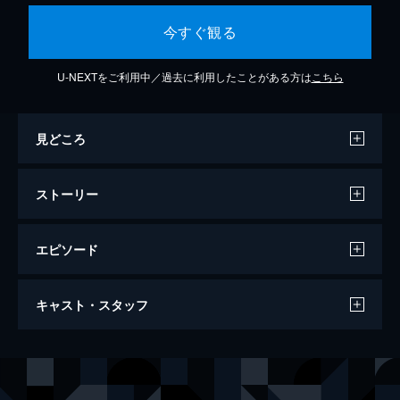
今すぐ観る
U-NEXTをご利用中／過去に利用したことがある方は
こちら
見どころ
ストーリー
エピソード
池袋ヤンキー戦争1
キャスト・スタッフ
77分
出演
朝日奈あかり
友田彩也香