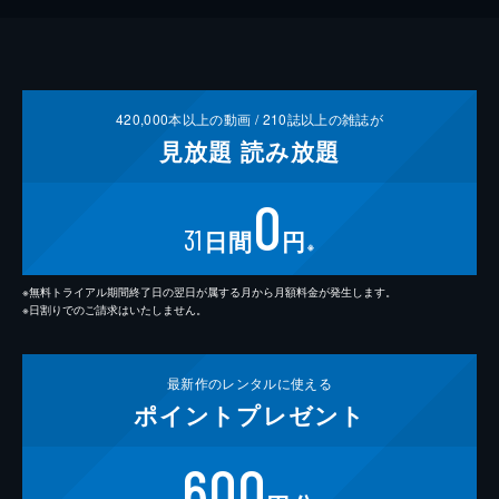
420,000
本以上の動画 /
210
誌以上の雑誌が
見放題
読み放題
0
31
日間
円
※
※無料トライアル期間終了日の翌日が属する月から月額料金が発生します。
※日割りでのご請求はいたしません。
最新作の
レンタルに使える
ポイント
プレゼント
600