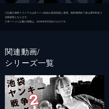
恵美秀彦
◎記載の無料トライアルは本ページ経由の新規登録に適用。無料期間終了後は通常料金で
自動更新となります。
鈴木慶
◎本ページに記載の情報は、2026年8月現在のものです。
江川武蔵
花渕雅浩
土橋真人
関連動画/
監督
城定秀夫
シリーズ⼀覧
脚本
城定秀夫
製作
山田浩貴