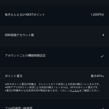
毎⽉もらえるU-NEXTポイント
1,200円分
同時視聴アカウント数
4
アカウントごとの機能制限設定
ポイント還元
最⼤40%
※
※
40％ポイント還元の対象は、クレジットカード決済による作品の購入 / レンタルです。
※
iOSアプリのUコイン決済による作品の購入 / レンタルは、20％のポイント還元です。
※
還元の対象外となる決済方法や商品があります。くわしくは
こちら
をご確認ください。
フルHD画質 / 4K画質