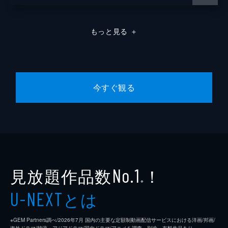
もっと見る
＋
今すぐ観る
見放題作品数
！
No.1
※
とは
U-NEXT
※GEM Partners調べ/2026年7⽉ 国内の主要な定額制動画配信サービスにおける洋画/邦画/
海外ドラマ/韓流・アジアドラマ/国内ドラマ/アニメを調査。別途、有料作品あり。