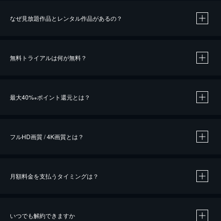
なぜ見放題作品とレンタル作品があるの？
無料トライアルは何が無料？
※
最大40%
ポイント還元とは？
※
※
作品によって必要なポイントが異なります。
フルHD画質 / 4K画質とは？
月額料金を支払うタイミングは？
※
40％ポイント還元の対象は、クレジットカード決済による作品の購入 / レンタルです。
※
iOSアプリのUコイン決済による作品の購入 / レンタルは、20％のポイント還元です。
※
還元の対象外となる決済方法や商品があります。くわしくは
こちら
をご確認ください。
いつでも解約できますか