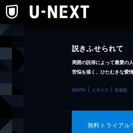
本文へスキップ
説きふせられて
周囲の説得によって最愛の
苦悩を描く、ひたむきな愛
2007年
イギリス
見放題
無料トライアル