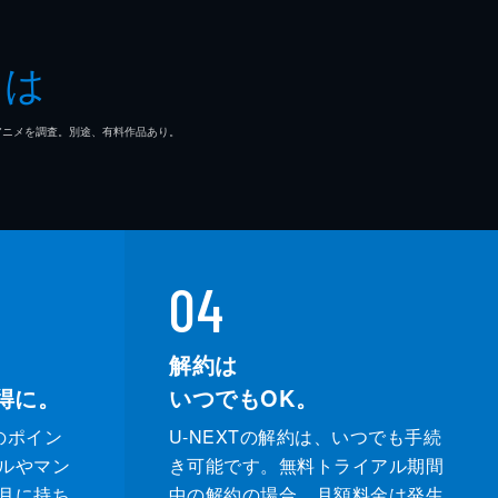
とは
マ/アニメを調査。別途、有料作品あり。
04
解約は
得に。
いつでもOK。
のポイン
U-NEXTの解約は、いつでも手続
ルやマン
き可能です。無料トライアル期間
月に持ち
中の解約の場合、月額料金は発生