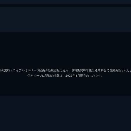
サリー・ホーキンス
ルパート・ペンリー＝ジョー
載の無料トライアルは本ページ経由の新規登録に適用。無料期間終了後は通常料金で自動更新となり
◎本ページに記載の情報は、2026年8月現在のものです。
アリス・クリーグ
アンソニー・ヘッド
ジュリア・デイヴィス
メアリー・ストックリー