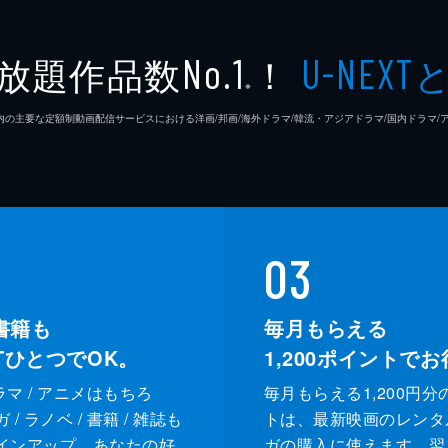
放題作品数
！
No.1
U-NEXT
※
26年7⽉ 国内の主要な定額制動画配信サービスにおける洋画/邦画/海外ドラマ/韓流・アジアドラマ/国内ドラ
03
書籍も
毎月もらえる
XTひとつでOK。
1,200
ポイントでお
ドラマ / アニメはもちろ
毎月もらえる1,200円分
/ ラノベ / 書籍 / 雑誌も
トは、最新映画のレンタ
インアップ。あなたの好
ガの購入に使えます。翌