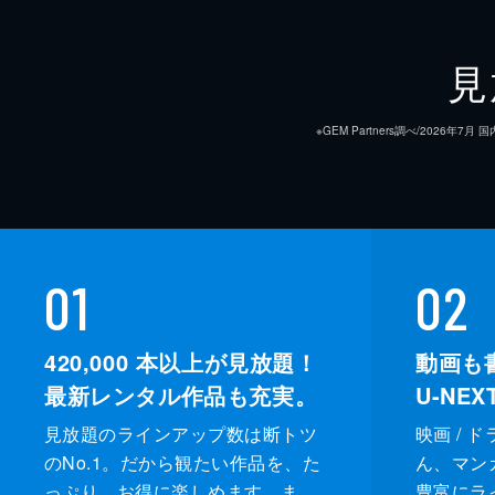
見
※GEM Partners調べ/20
01
02
420,000
本以上が見放題！
動画も
最新レンタル作品も充実。
U-NE
見放題のラインアップ数は断トツ
映画 / 
のNo.1。だから観たい作品を、た
ん、マンガ 
っぷり、お得に楽しめます。ま
豊富にラ