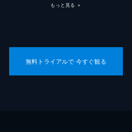
もっと見る
＋
ジェーン・オースティン
マーティン・フィップス
デヴィッド・スノディン
無料トライアルで 今すぐ観る