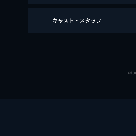
キャスト・スタッフ
説きふせられて
93分
出演
◎記