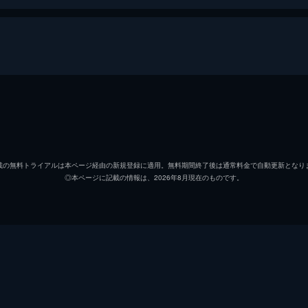
パトリック・マルドゥーン
ジェーン・シベット
載の無料トライアルは本ページ経由の新規登録に適用。無料期間終了後は通常料金で自動更新となり
◎本ページに記載の情報は、2026年8月現在のものです。
マイケル・サラザン
ケヴィン・テニー
マーク・デヴィッド・ペリー
クラウディオ・カストラヴェ