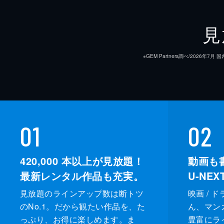
見
※GEM Partners調べ/20
01
02
420,000
本以上が見放題！
動画も
最新レンタル作品も充実。
U-NE
見放題のラインアップ数は断トツ
映画 / 
のNo.1。だから観たい作品を、た
ん、マンガ 
っぷり、お得に楽しめます。ま
豊富にラ