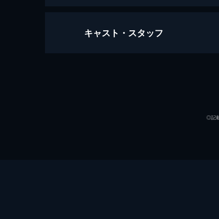
キャスト・スタッフ
アライバル2
105分
出演
◎記
監督
脚本
製作