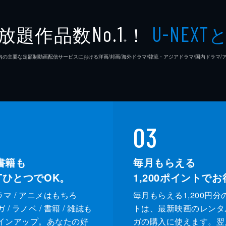
放題作品数
！
No.1
U-NEXT
※
26年7⽉ 国内の主要な定額制動画配信サービスにおける洋画/邦画/海外ドラマ/韓流・アジアドラマ/国内ドラ
03
書籍も
毎月もらえる
XTひとつでOK。
1,200
ポイントでお
ドラマ / アニメはもちろ
毎月もらえる1,200円分
/ ラノベ / 書籍 / 雑誌も
トは、最新映画のレンタ
インアップ。あなたの好
ガの購入に使えます。翌