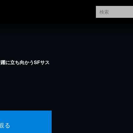
躍に立ち向かうSFサス
観る