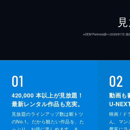
見
※GEM Partners調べ/20
01
02
420,000
本以上が見放題！
動画も
最新レンタル作品も充実。
U-NE
見放題のラインアップ数は断トツ
映画 / 
のNo.1。だから観たい作品を、た
ん、マンガ 
っぷり、お得に楽しめます。ま
豊富にラ