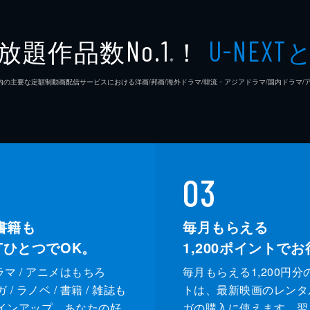
放題作品数
！
No.1
U-NEXT
※
26年7⽉ 国内の主要な定額制動画配信サービスにおける洋画/邦画/海外ドラマ/韓流・アジアドラマ/国内ドラ
03
書籍も
毎月もらえる
XTひとつでOK。
1,200
ポイントでお
ドラマ / アニメはもちろ
毎月もらえる1,200円分
/ ラノベ / 書籍 / 雑誌も
トは、最新映画のレンタ
インアップ。あなたの好
ガの購入に使えます。翌