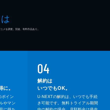
とは
マ/アニメを調査。別途、有料作品あり。
04
解約は
得に。
いつでもOK。
のポイン
U-NEXTの解約は、いつでも手続
ルやマン
き可能です。無料トライアル期間
月に持ち
中の解約の場合、月額料金は発生