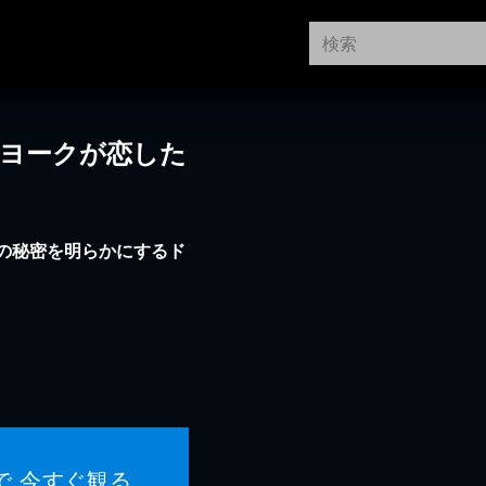
ーヨークが恋した
の秘密を明らかにするド
で 今すぐ観る