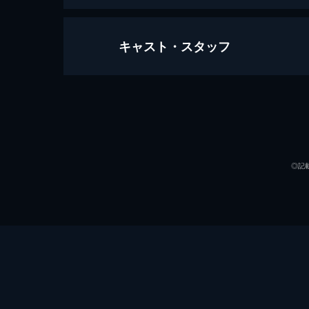
キャスト・スタッフ
カーライル ニューヨークが恋したホ
91分
出演
◎記