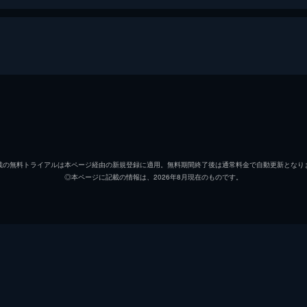
テル
ジョージ・クルーニー
アンジェリカ・ヒューストン
載の無料トライアルは本ページ経由の新規登録に適用。無料期間終了後は通常料金で自動更新となり
◎本ページに記載の情報は、2026年8月現在のものです。
ジェフ・ゴールドブラム
ソフィア・コッポラ
ジョン・ハム
アラン・カミング